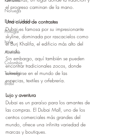
Rumania
el progreso caminan de la mano.
Noruega
Estados Unidos
Una ciudad de contrastes
Dubai es famosa por su impresionante 
Portugal
skyline, dominada por rascacielos como 
Italia
el Burj Khalifa, el edificio más alto del 
mundo.
Australia
Sin embargo, aquí también se pueden 
Colombia
encontrar tradicionales zocos, donde 
sumergirse en el mundo de las 
Tailandia
especias, textiles y orfebrería.
Brasil
Lujo y aventura
Dubai es un paraíso para los amantes de 
las compras. El Dubai Mall, uno de los 
centros comerciales más grandes del 
mundo, ofrece una infinita variedad de 
marcas y boutiques.