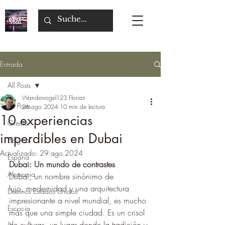
Entrada
All Posts
Wandervogel123 Florian
All Posts
26 ago 2024
10 min de lectura
10 experiencias
Grecia
imperdibles en Dubai
Bélgica
Actualizado:
29 ago 2024
Espana
Dubai: Un mundo de contrastes
Alemania
Dubai, un nombre sinónimo de 
lujo, modernidad y una arquitectura 
Destinos Estados Unidos
impresionante a nivel mundial, es mucho 
Escocia
más que una simple ciudad. Es un crisol 
de culturas, un lugar donde la tradición y 