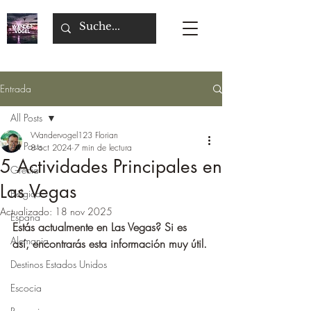
Entrada
All Posts
Wandervogel123 Florian
All Posts
8 oct 2024
7 min de lectura
5 Actividades Principales en
Grecia
Las Vegas
Bélgica
Actualizado:
18 nov 2025
Espana
Estás actualmente en Las Vegas? Si es 
Alemania
así, encontrarás esta información muy útil.
Destinos Estados Unidos
Escocia