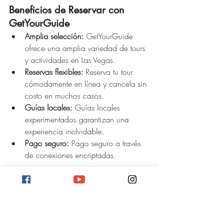
Beneficios de Reservar con 
GetYourGuide
Amplia selección:
 GetYourGuide 
ofrece una amplia variedad de tours 
y actividades en Las Vegas.
Reservas flexibles:
 Reserva tu tour 
cómodamente en línea y cancela sin 
costo en muchos casos.
Guías locales:
 Guías locales 
experimentados garantizan una 
experiencia inolvidable.
Pago seguro:
 Pago seguro a través 
de conexiones encriptadas.
Consejos para tu Tour
Mejor momento para visitar:
 El mejor 
momento para un paseo en el High 
Roller o una visita a una plataforma 