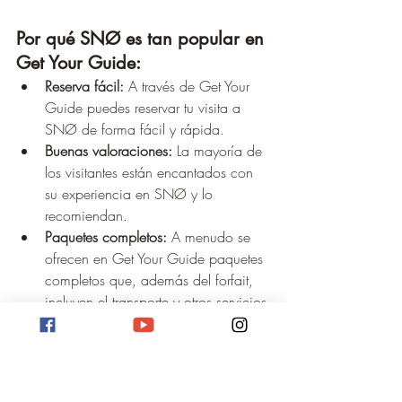
Por qué SNØ es tan popular en 
Get Your Guide:
Reserva fácil:
 A través de Get Your 
Guide puedes reservar tu visita a 
SNØ de forma fácil y rápida.
Buenas valoraciones:
 La mayoría de 
los visitantes están encantados con 
su experiencia en SNØ y lo 
recomiendan.
Paquetes completos:
 A menudo se 
ofrecen en Get Your Guide paquetes 
completos que, además del forfait, 
incluyen el transporte y otros servicios.
Conclusión:
SNØ es una visita obligada para todos 
los amantes de los deportes de invierno 