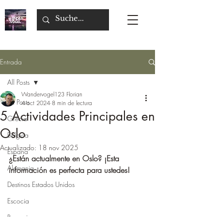
Entrada
All Posts
Wandervogel123 Florian
All Posts
4 oct 2024
8 min de lectura
5 Actividades Principales en
Grecia
Oslo
Bélgica
Actualizado:
18 nov 2025
Espana
¿Están actualmente en Oslo? ¡Esta 
Alemania
información es perfecta para ustedes!
Destinos Estados Unidos
Escocia