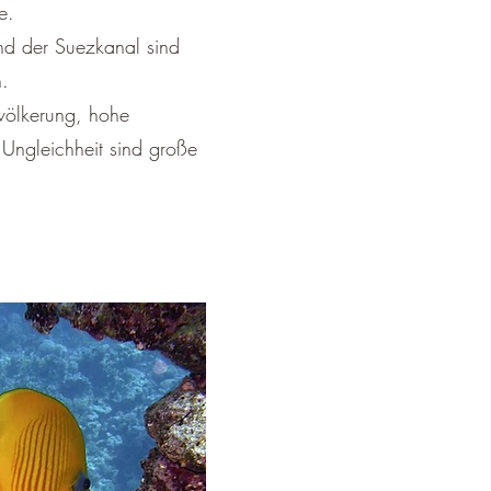
e.
und der Suezkanal sind
n.
evölkerung, hohe
e Ungleichheit sind große