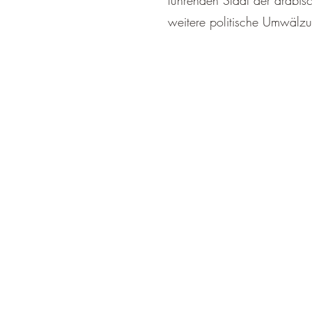
führenden Staat der arabis
weitere politische Umwälz