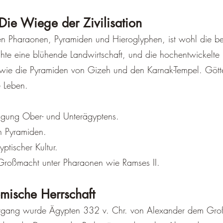
Die Wiege der Zivilisation
en Pharaonen, Pyramiden und Hieroglyphen, ist wohl die b
chte eine blühende Landwirtschaft, und die hochentwickelte 
ie die Pyramiden von Gizeh und den Karnak-Tempel. Götter
e Leben.
inigung Ober- und Unterägyptens.
n Pyramiden.
yptischer Kultur.
Großmacht unter Pharaonen wie Ramses II.
mische Herrschaft
gang wurde Ägypten 332 v. Chr. von Alexander dem Große