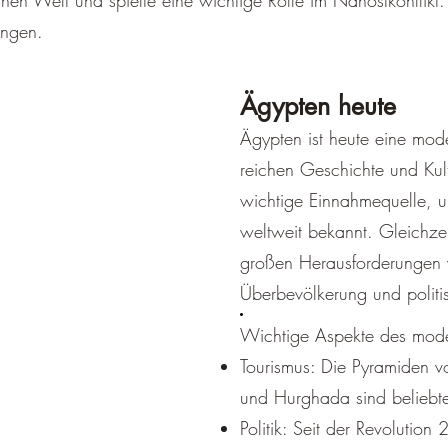
–
chen Welt und spielte eine wichtige Rolle im Nahostkonflikt
ungen.
Ägypten heute
Ägypten ist heute eine mod
reichen Geschichte und Kult
wichtige Einnahmequelle, u
weltweit bekannt. Gleichzei
großen Herausforderungen 
Überbevölkerung und politis
Wichtige Aspekte des mod
Tourismus: Die Pyramiden v
und Hurghada sind beliebte
Politik: Seit der Revolution