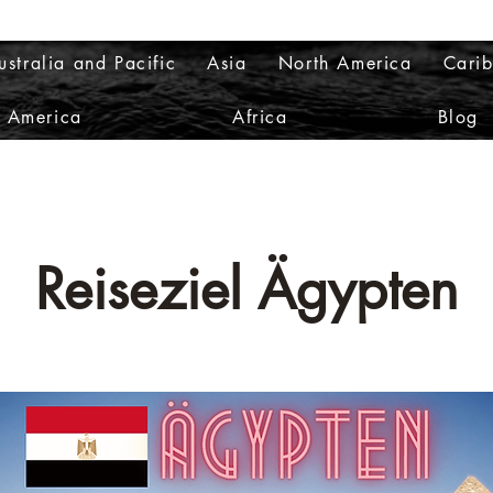
ustralia and Pacific
Asia
North America
Cari
h America
Africa
Blog
Reiseziel Ägypten