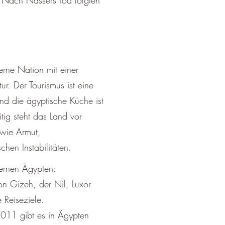
¡
. Nach Nassers Tod folgten
erne Nation mit einer
ur. Der Tourismus ist eine
nd die ägyptische Küche ist
tig steht das Land vor
wie Armut,
chen Instabilitäten.
ernen Ägypten:
on Gizeh, der Nil, Luxor
 Reiseziele.
 2011 gibt es in Ägypten