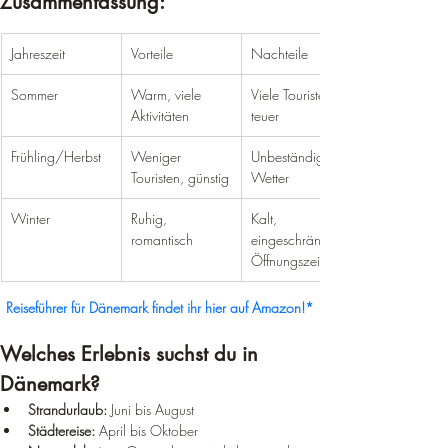
Zusammenfassung:
Jahreszeit
Vorteile
Nachteile
Sommer
Warm, viele 
Viele Touristen, 
Aktivitäten
teuer
Frühling/Herbst
Weniger 
Unbeständiges 
Touristen, günstig
Wetter
Winter
Ruhig, 
Kalt, 
romantisch
eingeschränkte 
Öffnungszeiten
Reiseführer für Dänemark findet ihr hier auf Amazon!*
Welches Erlebnis suchst du in 
Dänemark?
Strandurlaub:
 Juni bis August
Städtereise:
 April bis Oktober