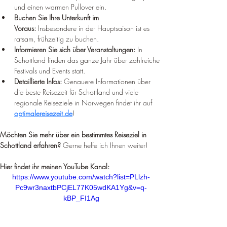
¡
und einen warmen Pullover ein.
Buchen Sie Ihre Unterkunft im 
Voraus:
 Insbesondere in der Hauptsaison ist es 
ratsam, frühzeitig zu buchen.
Informieren Sie sich über Veranstaltungen:
 In 
Schottland finden das ganze Jahr über zahlreiche 
Festivals und Events statt.
Detaillierte Infos:
 Genauere Informationen über 
die beste Reisezeit für Schottland und viele 
regionale Reiseziele in Norwegen findet ihr auf 
optimalereisezeit.de
!
Möchten Sie mehr über ein bestimmtes Reiseziel in 
Schottland erfahren?
 Gerne helfe ich Ihnen weiter!
Hier findet ihr meinen YouTube Kanal:
https://www.youtube.com/watch?list=PLlzh-
Pc9wr3naxtbPCjEL77K05wdKA1Yg&v=q-
kBP_FI1Ag