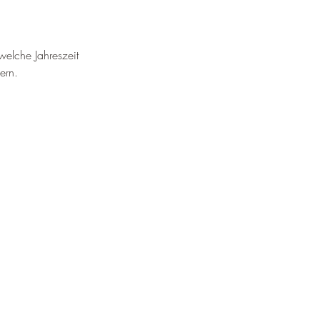
welche Jahreszeit 
ern.