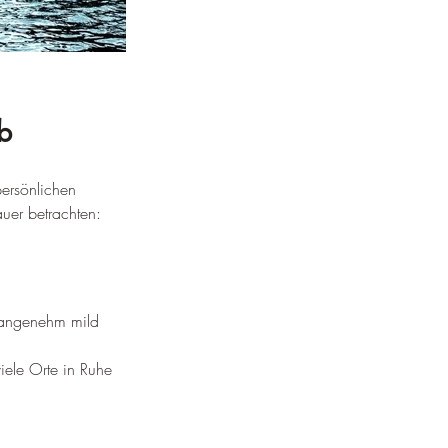
b
persönlichen 
uer betrachten:
 angenehm mild 
iele Orte in Ruhe 