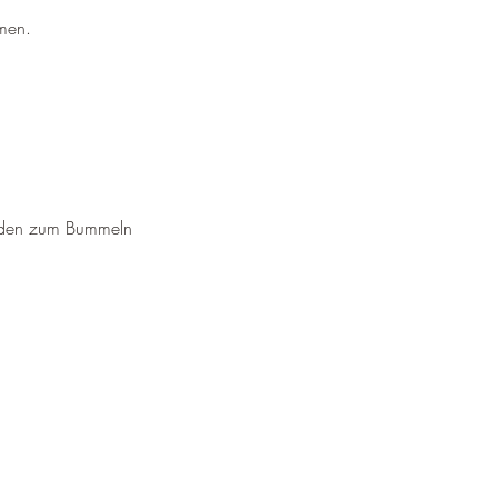
¡
men.
laden zum Bummeln 