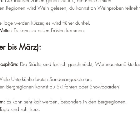
–
n:
 Die Touristenzahlen gehen zurück, die Preise sinken.
elen Regionen wird Wein gelesen, du kannst an Weinproben teilneh
e Tage werden kürzer, es wird früher dunkel.
etter:
 Es kann zu ersten Frösten kommen.
r bis März):
osphäre:
 Die Städte sind festlich geschmückt, Weihnachtsmärkte 
 Viele Unterkünfte bieten Sonderangebote an.
den Bergregionen kannst du Ski fahren oder Snowboarden.
en:
 Es kann sehr kalt werden, besonders in den Bergregionen.
Tage sind sehr kurz.