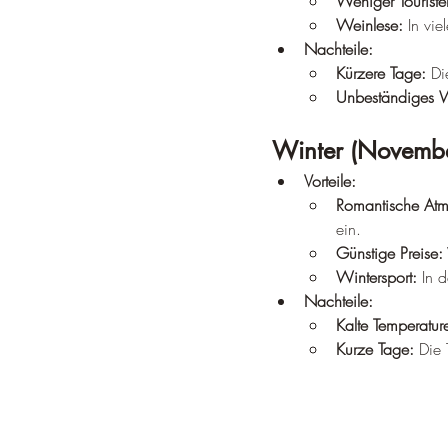
Weniger Touriste
Weinlese:
 In vi
Nachteile:
Kürzere Tage:
 Di
Unbeständiges W
Winter (Novembe
Vorteile:
Romantische Atm
ein.
Günstige Preise:
Wintersport:
 In 
Nachteile:
Kalte Temperatur
Kurze Tage:
 Die 