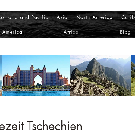
ustralia and Pacific
Asia
North America
Cari
h America
Africa
Blog
ezeit Tschechien