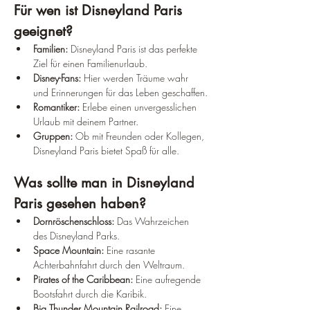
Für wen ist Disneyland Paris 
geeignet?
Familien:
 Disneyland Paris ist das perfekte 
Ziel für einen Familienurlaub.
Disney-Fans:
 Hier werden Träume wahr 
und Erinnerungen für das Leben geschaffen.
Romantiker:
 Erlebe einen unvergesslichen 
Urlaub mit deinem Partner.
Gruppen:
 Ob mit Freunden oder Kollegen, 
Disneyland Paris bietet Spaß für alle.
Was sollte man in Disneyland 
Paris gesehen haben?
Dornröschenschloss:
 Das Wahrzeichen 
des Disneyland Parks.
Space Mountain:
 Eine rasante 
Achterbahnfahrt durch den Weltraum.
Pirates of the Caribbean:
 Eine aufregende 
Bootsfahrt durch die Karibik.
Big Thunder Mountain Railroad:
 Eine 