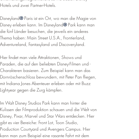
Hotels und zwei Partner-Hotels.
Disneyland
®
 Paris ist ein Ort, wo man die Magie von 
Disney erleben kann. Im Disneyland
®
 Park kann man 
die fünf Länder besuchen, die jeweils ein anderes 
Thema haben: Main Street U.S.A., Frontierland, 
Adventureland, Fantasyland und Discoveryland. 
Hier findet man viele Attraktionen, Shows und 
Paraden, die auf den beliebten Disney-Filmen und -
Charakteren basieren. Zum Beispiel kann man das 
Dornröschenschloss bewundern, mit Peter Pan fliegen, 
mit Indiana Jones Abenteuer erleben oder mit Buzz 
Lightyear gegen die Zurg kämpfen.
Im Walt Disney Studios Park kann man hinter die 
Kulissen der Filmproduktion schauen und die Welt von 
Disney, Pixar, Marvel und Star Wars entdecken. Hier 
gibt es vier Bereiche: Front Lot, Toon Studio, 
Production Courtyard und Avengers Campus. Hier 
kann man zum Beispiel eine rasante Fahrt mit dem 