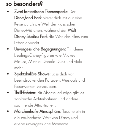
¡
so besonders?
Zwei fantastische Themenparks:
 Der 
Disneyland Park
 nimmt dich mit auf eine 
Reise durch die Welt der klassischen 
Disney-Märchen, während der 
Walt 
Disney Studios Park
 die Welt des Films zum 
Leben erweckt.
Unvergessliche Begegnungen:
 Triff deine 
Lieblings-Disney-Figuren wie Mickey 
Mouse, Minnie, Donald Duck und viele 
mehr.
Spektakuläre Shows:
 Lass dich von 
beeindruckenden Paraden, Musicals und 
Feuerwerken verzaubern.
Thrill-Fahrten:
 Für Abenteuerlustige gibt es 
zahlreiche Achterbahnen und andere 
spannende Attraktionen.
Märchenhafte Atmosphäre:
 Tauche ein in 
die zauberhafte Welt von Disney und 
erlebe unvergessliche Momente.