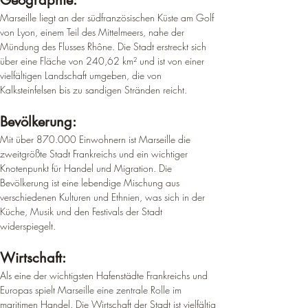
Geographie: 
Marseille liegt an der südfranzösischen Küste am Golf 
von Lyon, einem Teil des Mittelmeers, nahe der 
Mündung des Flusses Rhône. 
Die Stadt erstreckt sich 
über eine Fläche von 240,62 km² und ist von einer 
vielfältigen Landschaft umgeben, die von 
Kalksteinfelsen bis zu sandigen Stränden reicht
.
Bevölkerung: 
Mit über 870.000 Einwohnern ist Marseille die 
zweitgrößte Stadt Frankreichs und ein wichtiger 
Knotenpunkt für Handel und Migration. 
Die 
Bevölkerung ist eine lebendige Mischung aus 
verschiedenen Kulturen und Ethnien, was sich in der 
Küche, Musik und den Festivals der Stadt 
widerspiegelt
.
Wirtschaft: 
Als eine der wichtigsten Hafenstädte Frankreichs und 
Europas spielt Marseille eine zentrale Rolle im 
maritimen Handel. 
Die Wirtschaft der Stadt ist vielfältig 