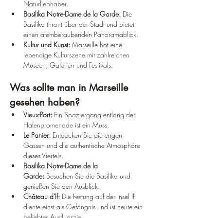
Naturliebhaber.
Basilika Notre-Dame de la Garde:
 Die 
Basilika thront über der Stadt und bietet 
einen atemberaubenden Panoramablick.
Kultur und Kunst:
 Marseille hat eine 
lebendige Kulturszene mit zahlreichen 
Museen, Galerien und Festivals.
Was sollte man in Marseille 
gesehen haben?
Vieux-Port:
 Ein Spaziergang entlang der 
Hafenpromenade ist ein Muss.
Le Panier:
 Entdecken Sie die engen 
Gassen und die authentische Atmosphäre 
dieses Viertels.
Basilika Notre-Dame de la 
Garde:
 Besuchen Sie die Basilika und 
genießen Sie den Ausblick.
Château d'If:
 Die Festung auf der Insel If 
diente einst als Gefängnis und ist heute ein 
beliebtes Ausflugsziel.