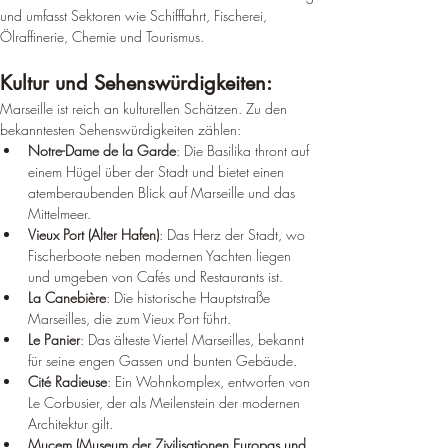
und umfasst Sektoren wie Schifffahrt, Fischerei, 
Ölraffinerie, Chemie und Tourismus
.
Kultur und Sehenswürdigkeiten: 
Marseille ist reich an kulturellen Schätzen. Zu den 
bekanntesten Sehenswürdigkeiten zählen:
Notre-Dame de la Garde
: Die Basilika thront auf 
einem Hügel über der Stadt und bietet einen 
atemberaubenden Blick auf Marseille und das 
Mittelmeer.
Vieux Port (Alter Hafen)
: Das Herz der Stadt, wo 
Fischerboote neben modernen Yachten liegen 
und umgeben von Cafés und Restaurants ist.
La Canebière
: Die historische Hauptstraße 
Marseilles, die zum Vieux Port führt.
Le Panier
: Das älteste Viertel Marseilles, bekannt 
für seine engen Gassen und bunten Gebäude.
Cité Radieuse
: Ein Wohnkomplex, entworfen von 
Le Corbusier, der als Meilenstein der modernen 
Architektur gilt.
Mucem (Museum der Zivilisationen Europas und 