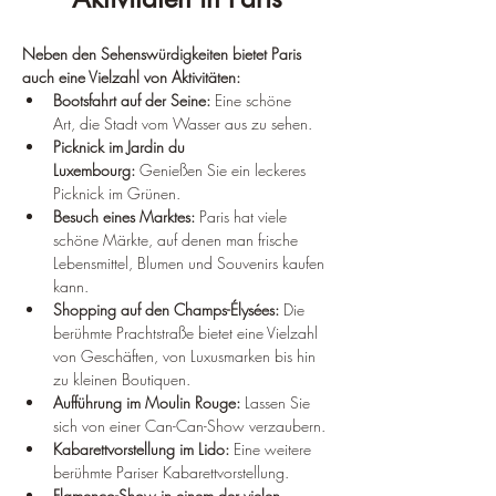
Neben den Sehenswürdigkeiten bietet Paris 
auch eine Vielzahl von Aktivitäten:
Bootsfahrt auf der Seine:
 Eine schöne 
Art, die Stadt vom Wasser aus zu sehen.
Picknick im Jardin du 
Luxembourg:
 Genießen Sie ein leckeres 
Picknick im Grünen.
Besuch eines Marktes:
 Paris hat viele 
schöne Märkte, auf denen man frische 
Lebensmittel, Blumen und Souvenirs kaufen 
kann.
Shopping auf den Champs-Élysées:
 Die 
berühmte Prachtstraße bietet eine Vielzahl 
von Geschäften, von Luxusmarken bis hin 
zu kleinen Boutiquen.
Aufführung im Moulin Rouge:
 Lassen Sie 
sich von einer Can-Can-Show verzaubern.
Kabarettvorstellung im Lido:
 Eine weitere 
berühmte Pariser Kabarettvorstellung.
Flamenco-Show in einem der vielen 