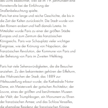
des Lichts bezeichnet, weil sie im 19. Jahrhundert eine 
Vorreiterrolle bei der Einführung der 
Straßenbeleuchtung spielte.
Paris hat eine lange und reiche Geschichte, die bis in 
die Zeit der Kelten zurückreicht. Die Stadt wurde von 
den Römern erobert und hieß damals Lutetia. Im 
Mittelalter wurde Paris zu einer der größten Städte 
Europas und zum Zentrum des französischen 
Königreichs. Paris war Schauplatz vieler wichtiger 
Ereignisse, wie der Krönung von Napoleon, der 
Französischen Revolution, der Kommune von Paris und 
der Befreiung von Paris im Zweiten Weltkrieg.
Paris hat viele Sehenswürdigkeiten, die die Besucher 
anziehen. Zu den bekanntesten gehören der Eiffelturm, 
das Wahrzeichen der Stadt, das 1889 zur 
Weltausstellung erbaut wurde; die Kathedrale Notre-
Dame, ein Meisterwerk der gotischen Architektur; der 
Louvre, eines der größten und berühmtesten Museen 
der Welt; der Triumphbogen, ein Monument zu Ehren 
der französischen Armee; und das Schloss Versailles, 
die ehemalige Residenz der französischen Könige.