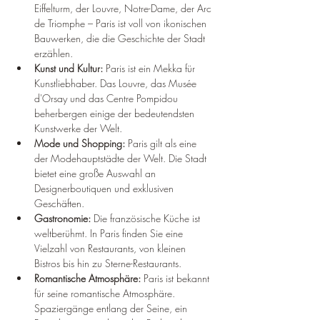
Eiffelturm, der Louvre, Notre-Dame, der Arc 
de Triomphe – Paris ist voll von ikonischen 
Bauwerken, die die Geschichte der Stadt 
erzählen.
Kunst und Kultur:
 Paris ist ein Mekka für 
Kunstliebhaber. Das Louvre, das Musée 
d'Orsay und das Centre Pompidou 
beherbergen einige der bedeutendsten 
Kunstwerke der Welt.
Mode und Shopping:
 Paris gilt als eine 
der Modehauptstädte der Welt. Die Stadt 
bietet eine große Auswahl an 
Designerboutiquen und exklusiven 
Geschäften.
Gastronomie:
 Die französische Küche ist 
weltberühmt. In Paris finden Sie eine 
Vielzahl von Restaurants, von kleinen 
Bistros bis hin zu Sterne-Restaurants.
Romantische Atmosphäre:
 Paris ist bekannt 
für seine romantische Atmosphäre. 
Spaziergänge entlang der Seine, ein 