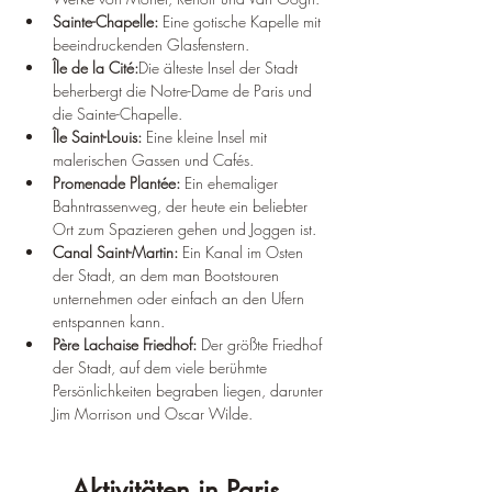
Sainte-Chapelle: 
Eine gotische Kapelle mit 
beeindruckenden Glasfenstern.
Île de la Cité:
Die älteste Insel der Stadt 
beherbergt die Notre-Dame de Paris und 
die Sainte-Chapelle.
Île Saint-Louis: 
Eine kleine Insel mit 
malerischen Gassen und Cafés.
Promenade Plantée: 
Ein ehemaliger 
Bahntrassenweg, der heute ein beliebter 
Ort zum Spazieren gehen und Joggen ist.
Canal Saint-Martin: 
Ein Kanal im Osten 
der Stadt, an dem man Bootstouren 
unternehmen oder einfach an den Ufern 
entspannen kann.
Père Lachaise Friedhof: 
Der größte Friedhof 
der Stadt, auf dem viele berühmte 
Persönlichkeiten begraben liegen, darunter 
Jim Morrison und Oscar Wilde.
Aktivitäten in Paris