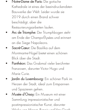
¡
Notre-Dame de Paris: 
Die gotische 
Kathedrale ist eines der beeindruckendsten 
Bauwerke der Welt. Leider wurde sie 
2019 durch einen Brand schwer 
beschädigt, aber die 
Restaurierungsarbeiten laufen.
Arc de Triomphe: 
Der Triumphbogen steht 
am Ende der Champs-Élysées und erinnert 
an die Siege Napoleons.
Sacré-Cœur: 
Die Basilika auf dem 
Montmartre-Hügel bietet einen schönen 
Blick über die Stadt.
Panthéon: 
Das Grabmal vieler berühmter 
Franzosen, darunter Victor Hugo und 
Marie Curie.
Jardin du Luxembourg: 
Ein schöner Park im 
Herzen der Stadt, ideal zum Entspannen 
und Spazieren gehen.
Musée d'Orsay: 
Ein Museum mit einer 
Sammlung impressionistischer und 
postimpressionistischer Kunst, darunter 
Werke von Monet, Renoir und Van Gogh.