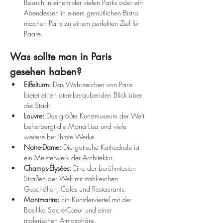
Besuch in einem der vielen Parks oder ein 
Abendessen in einem gemütlichen Bistro 
machen Paris zu einem perfekten Ziel für 
Paare.
Was sollte man in Paris 
gesehen haben?
Eiffelturm:
 Das Wahrzeichen von Paris 
bietet einen atemberaubenden Blick über 
die Stadt.
Louvre:
 Das größte Kunstmuseum der Welt 
beherbergt die Mona Lisa und viele 
weitere berühmte Werke.
Notre-Dame:
 Die gotische Kathedrale ist 
ein Meisterwerk der Architektur.
Champs-Élysées:
 Eine der berühmtesten 
Straßen der Welt mit zahlreichen 
Geschäften, Cafés und Restaurants.
Montmartre:
 Ein Künstlerviertel mit der 
Basilika Sacré-Cœur und einer 
malerischen Atmosphäre.