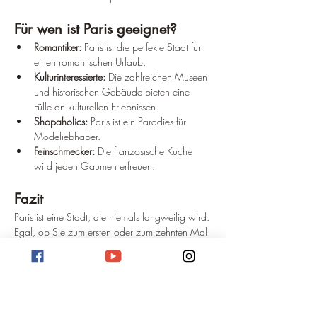
Für wen ist Paris geeignet?
Romantiker:
 Paris ist die perfekte Stadt für 
einen romantischen Urlaub.
Kulturinteressierte:
 Die zahlreichen Museen 
und historischen Gebäude bieten eine 
Fülle an kulturellen Erlebnissen.
Shopaholics:
 Paris ist ein Paradies für 
Modeliebhaber.
Feinschmecker:
 Die französische Küche 
wird jeden Gaumen erfreuen.
Fazit
Paris ist eine Stadt, die niemals langweilig wird. 
Egal, ob Sie zum ersten oder zum zehnten Mal 
in Paris sind, es gibt immer etwas Neues zu 
entdecken. Die Stadt bietet eine einzigartige 
Mischung aus Geschichte, Kultur, Mode und 
Gastronomie.