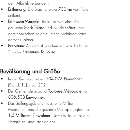
dem Atlantik verbunden.
Entfernung
: Die Stadt ist etwa 
730 km
 von Paris 
entfernt.
Römische Wurzeln
: Toulouse war einst die 
gallische Stadt 
Tolose
 und wurde später unter 
dem Römischen Reich zu einer wichtigen Stadt 
namens 
Tolosa
.
Erzbistum
: Ab dem 4. Jahrhundert war Toulouse 
Sitz des 
Erzbistums Toulouse
.
Bevölkerung und Größe
In der Kernstadt leben 
504.078 Einwohner
(Stand: 1. Januar 2021).
Der Gemeindeverband 
Toulouse Métropole
 hat 
806.503 Einwohner
.
Das Ballungsgebiet umfasst eine Million 
Menschen, und die gesamte Metropolregion hat 
1,5 Millionen Einwohner
. Damit ist Toulouse die 
viertgrößte Stadt Frankreichs.