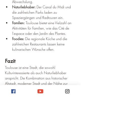
Abwechslung.
Naturliebhaber:
 Der Canal du Midi und 
die zahlreichen Parks laden zu 
Spaziergängen und Radtouren ein.
Familien:
 Toulouse bietet eine Vielzahl an 
Aktivitäten für Familien, wie das Cité de 
l'espace oder den Jardin des Plantes.
Foodies:
 Die regionale Küche und die 
zahlreichen Restaurants lassen keine 
kulinarischen Wünsche offen.
Fazit
Toulouse ist eine Stadt, die sowohl 
Kulturinteressierte als auch Naturliebhaber 
anspricht. Die Kombination aus historischer 
Altstadt, moderner Stadt und der Nähe zur 
Natur macht Toulouse zu einem attraktiven 
Reiseziel.
Die besten Pauschalreisen nach Toulouse findet ihr hier!