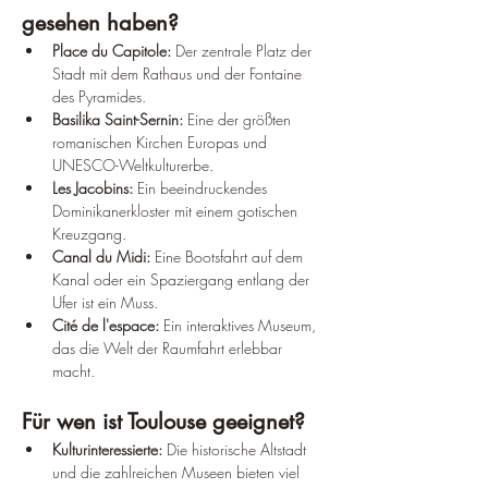
gesehen haben?
Place du Capitole:
 Der zentrale Platz der 
Stadt mit dem Rathaus und der Fontaine 
des Pyramides.
Basilika Saint-Sernin:
 Eine der größten 
romanischen Kirchen Europas und 
UNESCO-Weltkulturerbe.
Les Jacobins:
 Ein beeindruckendes 
Dominikanerkloster mit einem gotischen 
Kreuzgang.
Canal du Midi:
 Eine Bootsfahrt auf dem 
Kanal oder ein Spaziergang entlang der 
Ufer ist ein Muss.
Cité de l'espace:
 Ein interaktives Museum, 
das die Welt der Raumfahrt erlebbar 
macht.
Für wen ist Toulouse geeignet?
Kulturinteressierte:
 Die historische Altstadt 
und die zahlreichen Museen bieten viel 