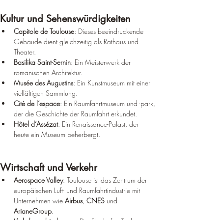
Kultur und Sehenswürdigkeiten
Capitole de Toulouse
: Dieses beeindruckende 
Gebäude dient gleichzeitig als Rathaus und 
Theater.
Basilika Saint-Sernin
: Ein Meisterwerk der 
romanischen Architektur.
Musée des Augustins
: Ein Kunstmuseum mit einer 
vielfältigen Sammlung.
Cité de l’espace
: Ein Raumfahrtmuseum und -park, 
der die Geschichte der Raumfahrt erkundet.
Hôtel d’Assézat
: Ein Renaissance-Palast, der 
heute ein Museum beherbergt.
Wirtschaft und Verkehr
Aerospace Valley
: Toulouse ist das Zentrum der 
europäischen Luft- und Raumfahrtindustrie mit 
Unternehmen wie 
Airbus
, 
CNES
 und 
ArianeGroup
.