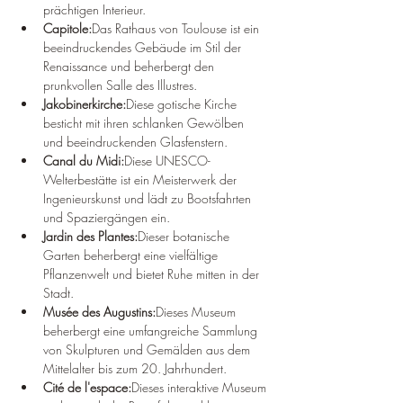
prächtigen Interieur.
Capitole:
Das Rathaus von Toulouse ist ein 
beeindruckendes Gebäude im Stil der 
Renaissance und beherbergt den 
prunkvollen Salle des Illustres.
Jakobinerkirche:
Diese gotische Kirche 
besticht mit ihren schlanken Gewölben 
und beeindruckenden Glasfenstern.
Canal du Midi:
Diese UNESCO-
Welterbestätte ist ein Meisterwerk der 
Ingenieurskunst und lädt zu Bootsfahrten 
und Spaziergängen ein.
Jardin des Plantes:
Dieser botanische 
Garten beherbergt eine vielfältige 
Pflanzenwelt und bietet Ruhe mitten in der 
Stadt.
Musée des Augustins:
Dieses Museum 
beherbergt eine umfangreiche Sammlung 
von Skulpturen und Gemälden aus dem 
Mittelalter bis zum 20. Jahrhundert.
Cité de l'espace:
Dieses interaktive Museum 