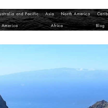
ustralia and Pacific
Asia
North America
Cari
h America
Africa
Blog