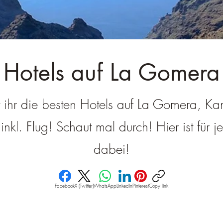
â
Hotels auf La Gomera
t ihr die besten Hotels auf La Gomera, Ka
nkl. Flug! Schaut mal durch! Hier ist für 
dabei!
Facebook
X (Twitter)
WhatsApp
LinkedIn
Pinterest
Copy link