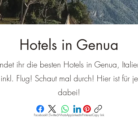
â
Hotels in Genua
indet ihr die besten Hotels in Genua, Italie
nkl. Flug! Schaut mal durch! Hier ist für 
dabei!
Facebook
X (Twitter)
WhatsApp
LinkedIn
Pinterest
Copy link