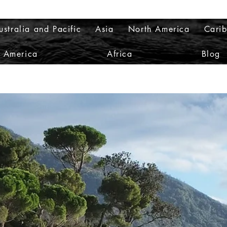
ustralia and Pacific
Asia
North America
Cari
h America
Africa
Blog