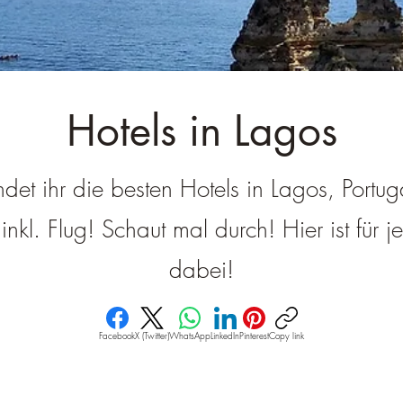
â
Hotels in Lagos
ndet ihr die besten Hotels in Lagos, Portug
nkl. Flug! Schaut mal durch! Hier ist für 
dabei!
Facebook
X (Twitter)
WhatsApp
LinkedIn
Pinterest
Copy link