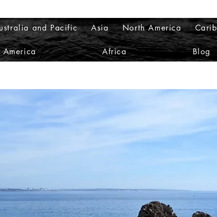
ustralia and Pacific
Asia
North America
Cari
h America
Africa
Blog