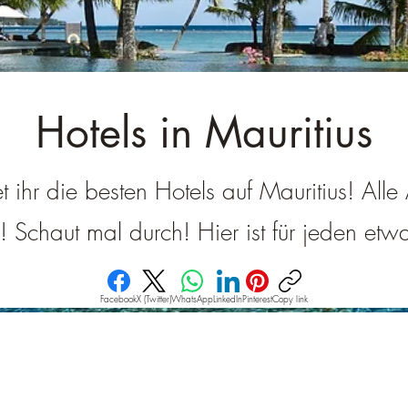
â
Hotels in Mauritius
et ihr die besten Hotels auf Mauritius! All
g! Schaut mal durch! Hier ist für jeden et
Facebook
X (Twitter)
WhatsApp
LinkedIn
Pinterest
Copy link