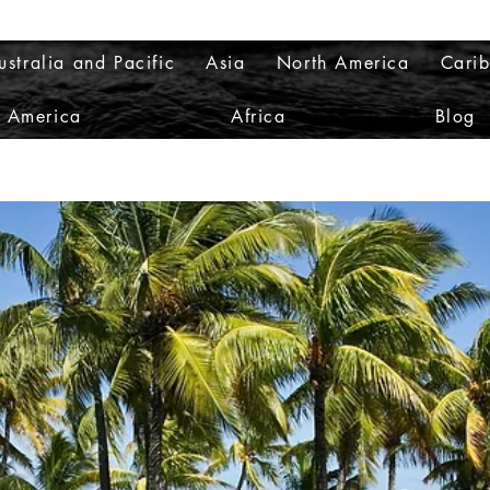
ustralia and Pacific
Asia
North America
Cari
h America
Africa
Blog