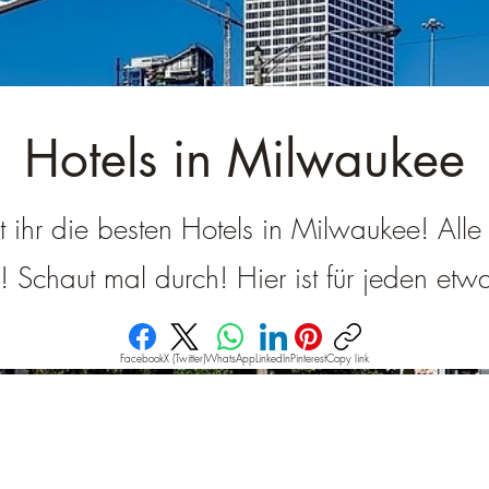
â
Hotels in Milwaukee
et ihr die besten Hotels in Milwaukee! All
g! Schaut mal durch! Hier ist für jeden et
Facebook
X (Twitter)
WhatsApp
LinkedIn
Pinterest
Copy link