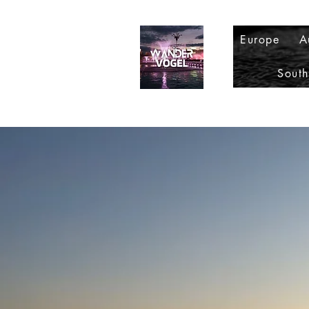
Europe
A
Sout