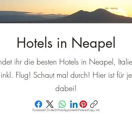
â
Hotels in Neapel
indet ihr die besten Hotels in Neapel, Italie
nkl. Flug! Schaut mal durch! Hier ist für 
dabei!
Facebook
X (Twitter)
WhatsApp
LinkedIn
Pinterest
Copy link