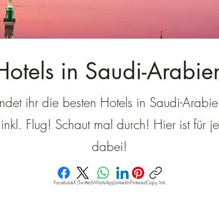
â
Hotels in Saudi-Arabie
indet ihr die besten Hotels in Saudi-Arabie
nkl. Flug! Schaut mal durch! Hier ist für 
dabei!
Facebook
X (Twitter)
WhatsApp
LinkedIn
Pinterest
Copy link