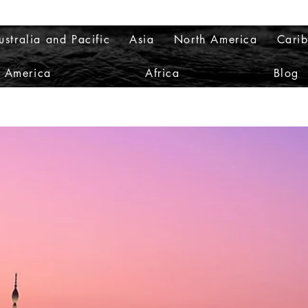
ustralia and Pacific
Asia
North America
Cari
h America
Africa
Blog