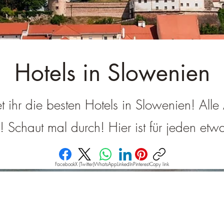
â
Hotels in Slowenien
et ihr die besten Hotels in Slowenien! All
g! Schaut mal durch! Hier ist für jeden et
Facebook
X (Twitter)
WhatsApp
LinkedIn
Pinterest
Copy link