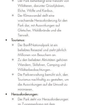
Der Park beherbergt eine Vielzahl von 
Wildtieren, darunter Grizzlybären, 
Elche, Wölfe und Karibus.
Der Klimawandel stellt eine 
wachsende Herausforderung für den 
Park dar, mit Auswirkungen auf 
Gletscher, Waldbrände und die 
Tierwelt.
Tourismus:
Der Banff-Nationalpark ist ein 
beliebtes Reiseziel und zieht jährlich 
Millionen von Besuchern an.
Zu den beliebten Aktivitäten gehören 
Wandern, Skifahren, Camping und 
Wildtierbeobachtungen.
Die Parkverwaltung bemüht sich, den 
Tourismus nachhaltig zu gestalten, um 
die Auswirkungen auf die Umwelt zu 
minimieren.
Herausforderungen:
Der Park steht vor Herausforderungen 
im Zusammenhang mit dem 