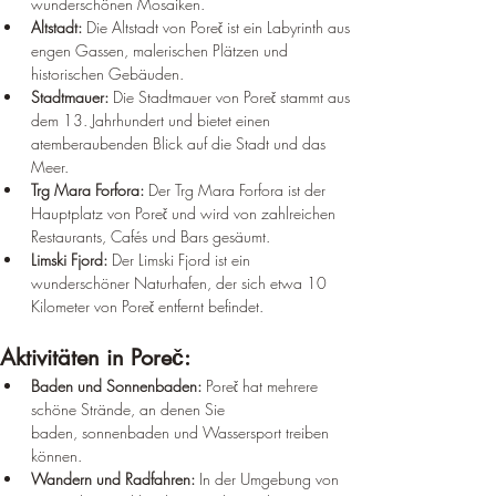
wunderschönen Mosaiken.
Altstadt:
 Die Altstadt von Poreč ist ein Labyrinth aus 
engen Gassen, malerischen Plätzen und 
historischen Gebäuden.
Stadtmauer:
 Die Stadtmauer von Poreč stammt aus 
dem 13. Jahrhundert und bietet einen 
atemberaubenden Blick auf die Stadt und das 
Meer.
Trg Mara Forfora:
 Der Trg Mara Forfora ist der 
Hauptplatz von Poreč und wird von zahlreichen 
Restaurants, Cafés und Bars gesäumt.
Limski Fjord:
 Der Limski Fjord ist ein 
wunderschöner Naturhafen, der sich etwa 10 
Kilometer von Poreč entfernt befindet.
Aktivitäten in Poreč:
Baden und Sonnenbaden:
 Poreč hat mehrere 
schöne Strände, an denen Sie 
baden, sonnenbaden und Wassersport treiben 
können.
Wandern und Radfahren:
 In der Umgebung von 