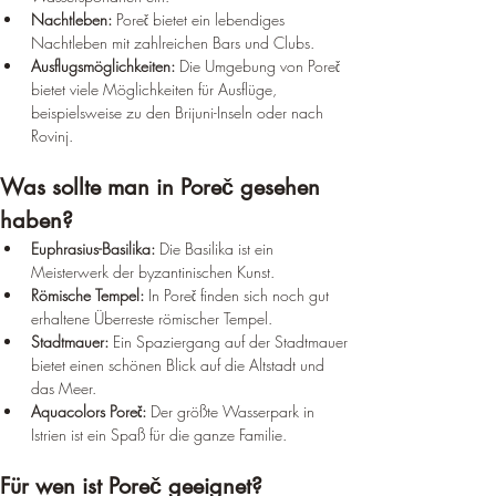
Nachtleben:
 Poreč bietet ein lebendiges 
Nachtleben mit zahlreichen Bars und Clubs.
Ausflugsmöglichkeiten:
 Die Umgebung von Poreč 
bietet viele Möglichkeiten für Ausflüge, 
beispielsweise zu den Brijuni-Inseln oder nach 
Rovinj.
Was sollte man in Poreč gesehen 
haben?
Euphrasius-Basilika:
 Die Basilika ist ein 
Meisterwerk der byzantinischen Kunst.
Römische Tempel:
 In Poreč finden sich noch gut 
erhaltene Überreste römischer Tempel.
Stadtmauer:
 Ein Spaziergang auf der Stadtmauer 
bietet einen schönen Blick auf die Altstadt und 
das Meer.
Aquacolors Poreč:
 Der größte Wasserpark in 
Istrien ist ein Spaß für die ganze Familie.
Für wen ist Poreč geeignet?