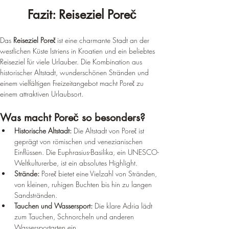
Fazit: Reiseziel Poreč
Das 
Reiseziel Poreč
 ist eine charmante Stadt an der 
westlichen Küste Istriens in Kroatien und ein beliebtes 
Reiseziel für viele Urlauber. Die Kombination aus 
historischer Altstadt, wunderschönen Stränden und 
einem vielfältigen Freizeitangebot macht Poreč zu 
einem attraktiven Urlaubsort.
Was macht Poreč so besonders?
Historische Altstadt:
 Die Altstadt von Poreč ist 
geprägt von römischen und venezianischen 
Einflüssen. Die Euphrasius-Basilika, ein UNESCO-
Weltkulturerbe, ist ein absolutes Highlight.
Strände:
 Poreč bietet eine Vielzahl von Stränden, 
von kleinen, ruhigen Buchten bis hin zu langen 
Sandstränden.
Tauchen und Wassersport:
 Die klare Adria lädt 
zum Tauchen, Schnorcheln und anderen 
Wassersportarten ein.