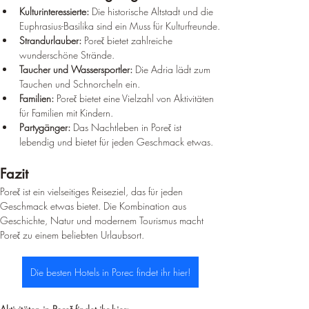
Kulturinteressierte:
 Die historische Altstadt und die 
Euphrasius-Basilika sind ein Muss für Kulturfreunde.
Strandurlauber:
 Poreč bietet zahlreiche 
wunderschöne Strände.
Taucher und Wassersportler:
 Die Adria lädt zum 
Tauchen und Schnorcheln ein.
Familien:
 Poreč bietet eine Vielzahl von Aktivitäten 
für Familien mit Kindern.
Partygänger:
 Das Nachtleben in Poreč ist 
lebendig und bietet für jeden Geschmack etwas.
Fazit
Poreč ist ein vielseitiges Reiseziel, das für jeden 
Geschmack etwas bietet. Die Kombination aus 
Geschichte, Natur und modernem Tourismus macht 
Poreč zu einem beliebten Urlaubsort.
Die besten Hotels in Porec findet ihr hier!