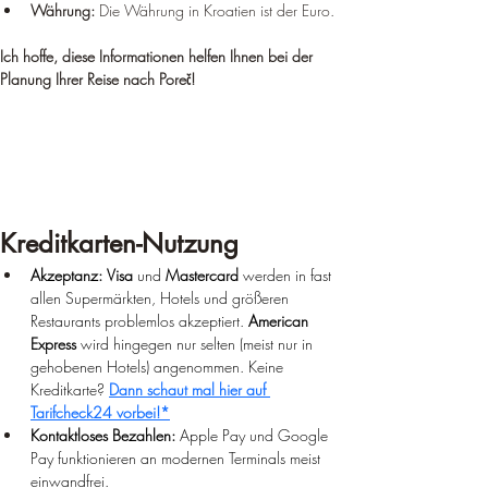
Währung:
 Die Währung in Kroatien ist der Euro.
Ich hoffe, diese Informationen helfen Ihnen bei der 
Planung Ihrer Reise nach Poreč!
Kreditkarten-Nutzung
Akzeptanz:
Visa
 und 
Mastercard
 werden in fast 
allen Supermärkten, Hotels und größeren 
Restaurants problemlos akzeptiert. 
American 
Express
 wird hingegen nur selten (meist nur in 
gehobenen Hotels) angenommen. 
Keine 
Kreditkarte? 
Dann schaut mal hier auf 
Tarifcheck24 vorbei!*
Kontaktloses Bezahlen:
 Apple Pay und Google 
Pay funktionieren an modernen Terminals meist 
einwandfrei.