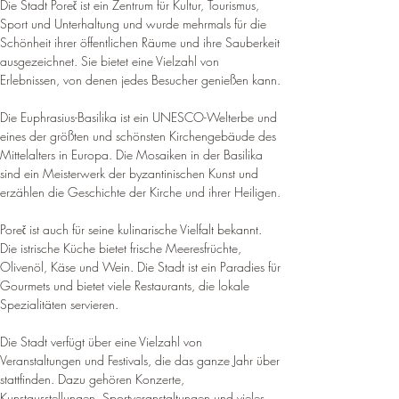
Die Stadt Poreč ist ein Zentrum für Kultur, Tourismus, 
Sport und Unterhaltung und wurde mehrmals für die 
Schönheit ihrer öffentlichen Räume und ihre Sauberkeit 
ausgezeichnet
. 
Sie bietet eine Vielzahl von 
Erlebnissen, von denen jedes Besucher genießen kann
.
Die Euphrasius-Basilika ist ein UNESCO-Welterbe und 
eines der größten und schönsten Kirchengebäude des 
Mittelalters in Europa. 
Die Mosaiken in der Basilika 
sind ein Meisterwerk der byzantinischen Kunst und 
erzählen die Geschichte der Kirche und ihrer Heiligen
.
Poreč ist auch für seine kulinarische Vielfalt bekannt. 
Die istrische Küche bietet frische Meeresfrüchte, 
Olivenöl, Käse und Wein. 
Die Stadt ist ein Paradies für 
Gourmets und bietet viele Restaurants, die lokale 
Spezialitäten servieren
.
Die Stadt verfügt über eine Vielzahl von 
Veranstaltungen und Festivals, die das ganze Jahr über 
stattfinden. 
Dazu gehören Konzerte, 
Kunstausstellungen, Sportveranstaltungen und vieles 