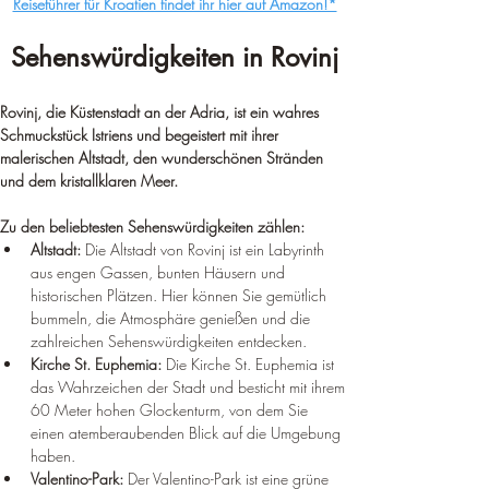
Reiseführer für Kroatien findet ihr hier auf Amazon!*
Sehenswürdigkeiten in Rovinj
Rovinj, die Küstenstadt an der Adria, ist ein wahres 
Schmuckstück Istriens und begeistert mit ihrer 
malerischen Altstadt, den wunderschönen Stränden 
und dem kristallklaren Meer.
Zu den beliebtesten Sehenswürdigkeiten zählen:
Altstadt:
 Die Altstadt von Rovinj ist ein Labyrinth 
aus engen Gassen, bunten Häusern und 
historischen Plätzen. Hier können Sie gemütlich 
bummeln, die Atmosphäre genießen und die 
zahlreichen Sehenswürdigkeiten entdecken.
Kirche St. Euphemia:
 Die Kirche St. Euphemia ist 
das Wahrzeichen der Stadt und besticht mit ihrem 
60 Meter hohen Glockenturm, von dem Sie 
einen atemberaubenden Blick auf die Umgebung 
haben.
Valentino-Park:
 Der Valentino-Park ist eine grüne 