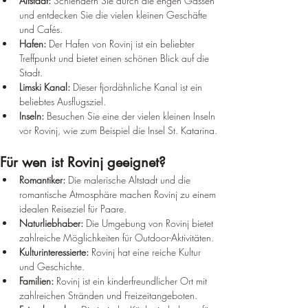
Altstadt:
 Schlendern Sie durch die engen Gassen 
und entdecken Sie die vielen kleinen Geschäfte 
und Cafés.
Hafen:
 Der Hafen von Rovinj ist ein beliebter 
Treffpunkt und bietet einen schönen Blick auf die 
Stadt.
Limski Kanal:
 Dieser fjordähnliche Kanal ist ein 
beliebtes Ausflugsziel.
Inseln:
 Besuchen Sie eine der vielen kleinen Inseln 
vor Rovinj, wie zum Beispiel die Insel St. Katarina.
Für wen ist Rovinj geeignet?
Romantiker:
 Die malerische Altstadt und die 
romantische Atmosphäre machen Rovinj zu einem 
idealen Reiseziel für Paare.
Naturliebhaber:
 Die Umgebung von Rovinj bietet 
zahlreiche Möglichkeiten für Outdoor-Aktivitäten.
Kulturinteressierte:
 Rovinj hat eine reiche Kultur 
und Geschichte.
Familien:
 Rovinj ist ein kinderfreundlicher Ort mit 
zahlreichen Stränden und Freizeitangeboten.