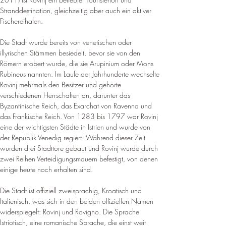
Stranddestination, gleichzeitig aber auch ein aktiver 
Fischereihafen
.
Die Stadt wurde bereits von venetischen oder 
illyrischen Stämmen besiedelt, bevor sie von den 
Römern erobert wurde, die sie Arupinium oder Mons 
Rubineus nannten. 
Im Laufe der Jahrhunderte wechselte 
Rovinj mehrmals den Besitzer und gehörte 
verschiedenen Herrschaften an, darunter das 
Byzantinische Reich, das Exarchat von Ravenna und 
das Frankische Reich
. Von 1283 bis 1797 war Rovinj 
eine der wichtigsten Städte in Istrien und wurde von 
der Republik Venedig regiert. 
Während dieser Zeit 
wurden drei Stadttore gebaut und Rovinj wurde durch 
zwei Reihen Verteidigungsmauern befestigt, von denen 
einige heute noch erhalten sind
.
Die Stadt ist offiziell zweisprachig, Kroatisch und 
Italienisch, was sich in den beiden offiziellen Namen 
widerspiegelt: Rovinj und Rovigno. 
Die Sprache 
Istriotisch, eine romanische Sprache, die einst weit 