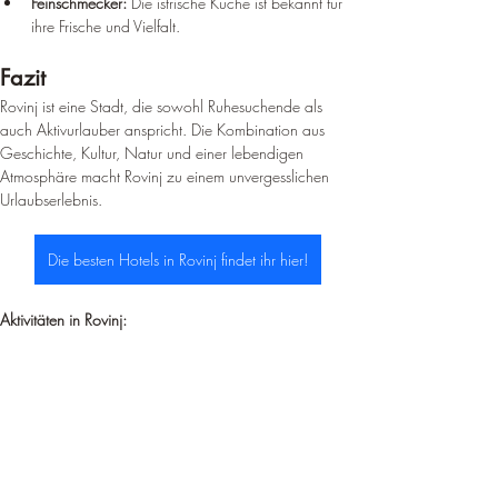
Feinschmecker:
 Die istrische Küche ist bekannt für 
ihre Frische und Vielfalt.
Fazit
Rovinj ist eine Stadt, die sowohl Ruhesuchende als 
auch Aktivurlauber anspricht. Die Kombination aus 
Geschichte, Kultur, Natur und einer lebendigen 
Atmosphäre macht Rovinj zu einem unvergesslichen 
Urlaubserlebnis.
Die besten Hotels in Rovinj findet ihr hier!
Aktivitäten in Rovinj: