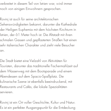
verbreitet in diesem Teil von Istrien war, wird immer 
noch von einigen Einwohnern gesprochen
.
Rovinj ist auch für seine architektonischen 
Sehenswürdigkeiten bekannt, darunter die Kathedrale 
der Heiligen Euphemia mit dem höchsten Kirchturm in 
Istrien, der 61 Meter hoch ist. 
Die Altstadt mit ihren 
schmalen Gassen und gepflasterten Straßen hat einen 
sehr italienischen Charakter und zieht viele Besucher 
an
.
Die Stadt bietet eine Vielzahl von Aktivitäten für 
Touristen, darunter das traditionelle Fischermahlzeit auf 
dem Wasserweg mit dem Bootsparade und einem 
Abendessen auf dem Spacio-Spaßplatz
. Die 
kulinarische Szene ist ebenfalls beeindruckend, mit 
Restaurants und Cafés, die lokale Spezialitäten 
servieren.
Rovinj ist ein Ort voller Geschichte, Kultur und Natur. 
Es ist ein perfekter Ausgangspunkt für die Entdeckung 