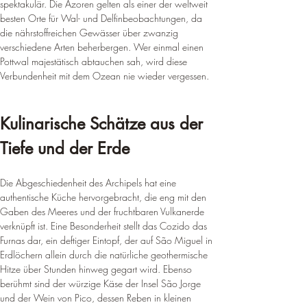
spektakulär. Die Azoren gelten als einer der weltweit 
besten Orte für Wal- und Delfinbeobachtungen, da 
die nährstoffreichen Gewässer über zwanzig 
verschiedene Arten beherbergen. Wer einmal einen 
Pottwal majestätisch abtauchen sah, wird diese 
Verbundenheit mit dem Ozean nie wieder vergessen.
Kulinarische Schätze aus der 
Tiefe und der Erde
Die Abgeschiedenheit des Archipels hat eine 
authentische Küche hervorgebracht, die eng mit den 
Gaben des Meeres und der fruchtbaren Vulkanerde 
verknüpft ist. Eine Besonderheit stellt das Cozido das 
Furnas dar, ein deftiger Eintopf, der auf São Miguel in 
Erdlöchern allein durch die natürliche geothermische 
Hitze über Stunden hinweg gegart wird. Ebenso 
berühmt sind der würzige Käse der Insel São Jorge 
und der Wein von Pico, dessen Reben in kleinen 