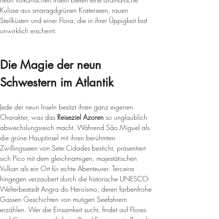
Kulisse aus smaragdgrünen Kraterseen, rauen 
Steilküsten und einer Flora, die in ihrer Üppigkeit fast 
unwirklich erscheint.
Die Magie der neun 
Schwestern im Atlantik
Jede der neun Inseln besitzt ihren ganz eigenen 
Charakter, was das 
Reiseziel Azoren
 so unglaublich 
abwechslungsreich macht. Während São Miguel als 
die grüne Hauptinsel mit ihren berühmten 
Zwillingsseen von Sete Cidades besticht, präsentiert 
sich Pico mit dem gleichnamigen, majestätischen 
Vulkan als ein Ort für echte Abenteurer. Terceira 
hingegen verzaubert durch die historische UNESCO-
Welterbestadt Angra do Heroísmo, deren farbenfrohe 
Gassen Geschichten von mutigen Seefahrern 
erzählen. Wer die Einsamkeit sucht, findet auf Flores 