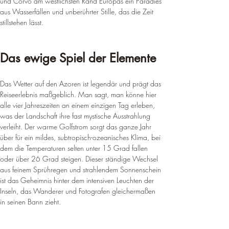
und Corvo am westlichsten Rand Europas ein Paradies 
aus Wasserfällen und unberührter Stille, das die Zeit 
stillstehen lässt.
Das ewige Spiel der Elemente
Das Wetter auf den Azoren ist legendär und prägt das 
Reiseerlebnis maßgeblich. Man sagt, man könne hier 
alle vier Jahreszeiten an einem einzigen Tag erleben, 
was der Landschaft ihre fast mystische Ausstrahlung 
verleiht. Der warme Golfstrom sorgt das ganze Jahr 
über für ein mildes, subtropisch-ozeanisches Klima, bei 
dem die Temperaturen selten unter 15 Grad fallen 
oder über 26 Grad steigen. Dieser ständige Wechsel 
aus feinem Sprühregen und strahlendem Sonnenschein 
ist das Geheimnis hinter dem intensiven Leuchten der 
Inseln, das Wanderer und Fotografen gleichermaßen 
in seinen Bann zieht.