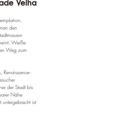
dade Velha
templation. 
 man den 
Stadtmauern 
cheint. Weiße 
n den Weg zum 
n, Renaissance- 
esucher 
er der Stadt bis 
lbarer Nähe 
untergebracht ist 