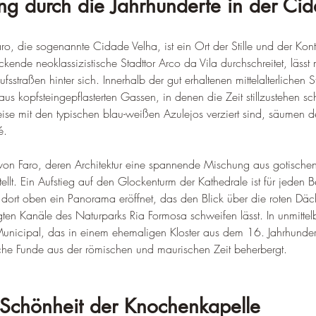
ng durch die Jahrhunderte in der Ci
aro, die sogenannte Cidade Velha, ist ein Ort der Stille und der Kon
ende neoklassizistische Stadttor Arco da Vila durchschreitet, lässt
sstraßen hinter sich. Innerhalb der gut erhaltenen mittelalterlichen 
h aus kopfsteingepflasterten Gassen, in denen die Zeit stillzustehen s
eise mit den typischen blau-weißen Azulejos verziert sind, säume
é.
e von Faro, deren Architektur eine spannende Mischung aus gotische
llt. Ein Aufstieg auf den Glockenturm der Kathedrale ist für jeden B
 dort oben ein Panorama eröffnet, das den Blick über die roten Däch
gten Kanäle des Naturparks Ria Formosa schweifen lässt. In unmitte
unicipal, das in einem ehemaligen Kloster aus dem 16. Jahrhundert 
che Funde aus der römischen und maurischen Zeit beherbergt.
 Schönheit der Knochenkapelle