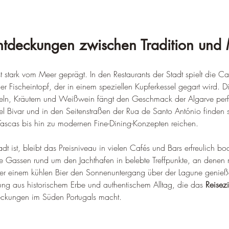
Entdeckungen zwischen Tradition un
t stark vom Meer geprägt. In den Restaurants der Stadt spielt die C
ller Fischeintopf, der in einem speziellen Kupferkessel gegart wird. 
eln, Kräutern und Weißwein fängt den Geschmack der Algarve perfe
 Bivar und in den Seitenstraßen der Rua de Santo António finden s
 Tascas bis hin zu modernen Fine-Dining-Konzepten reichen.
adt ist, bleibt das Preisniveau in vielen Cafés und Bars erfreulich 
e Gassen rund um den Jachthafen in belebte Treffpunkte, an denen
r einem kühlen Bier den Sonnenuntergang über der Lagune genießen
ng aus historischem Erbe und authentischem Alltag, die das 
Reisezi
eckungen im Süden Portugals macht.