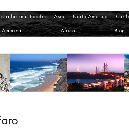
ustralia and Pacific
Asia
North America
Cari
h America
Africa
Blog
Faro