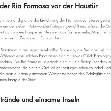
er Ria Formosa vor der Haustür
cht vollständig ohne die Erwähnung der Ria Formosa. Dieses gewalt
nem der sieben Naturwunder Portugals gewählt und schützt die Stad
andelt sich um ein komplexes Netzwerk aus Barriereinseln, Marschen 
astplätze für Zugvögel in Europa dient.
 Stadtzentrum aus legen regelmäßig Boote ab, die Besucher tief in 
Während einer solchen Fahrt lassen sich mit etwas Glück Flamingos,
achten. Die Ria Formosa ist jedoch nicht nur ein Biotop, sondern a
Einheimische, da hier ein Großteil der portugiesischen Muschel- und
die man auf dem glitzernden Wasser zwischen den Schilfgürteln erleb
anen Energie der Stadt.
trände und einsame Inseln