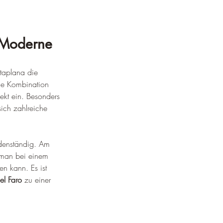
d Moderne
ataplana die 
Die Kombination 
kt ein. Besonders 
ich zahlreiche 
bodenständig. Am 
 man bei einem 
 kann. Es ist 
el Faro
 zu einer 