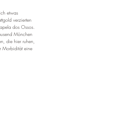
¡
ich etwas 
tgold verzierten 
 Capela dos Ossos. 
tausend Mönchen 
n, die hier ruhen, 
 Morbidität eine 