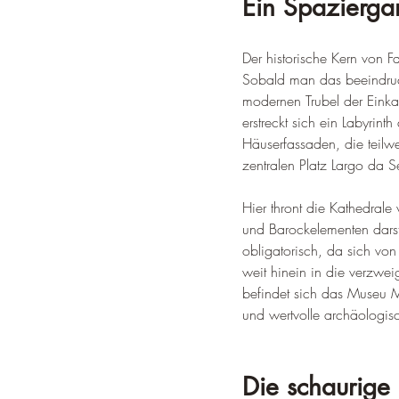
Ein Spazierga
Der historische Kern von F
Sobald man das beeindruck
modernen Trubel der Einkauf
erstreckt sich ein Labyrint
Häuserfassaden, die teilw
zentralen Platz Largo da S
Hier thront die Kathedral
und Barockelementen darste
obligatorisch, da sich von
weit hinein in die verzwei
befindet sich das Museu M
und wertvolle archäologis
Die schaurige