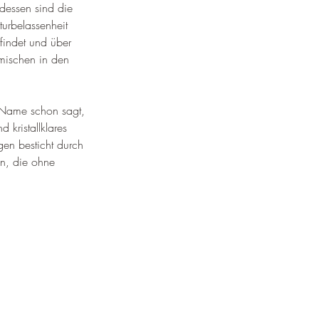
dessen sind die 
urbelassenheit 
efindet und über 
imischen in den 
r Name schon sagt, 
 kristallklares 
gen besticht durch 
n, die ohne 