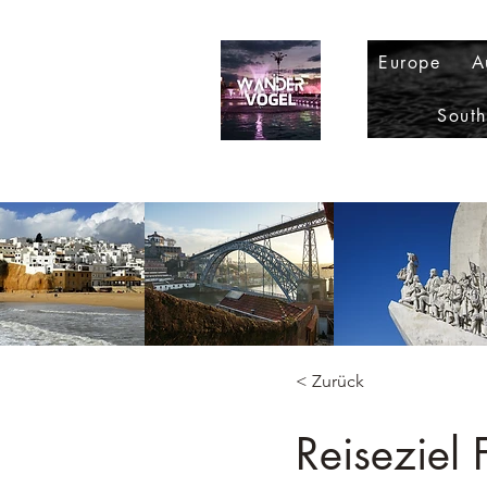
Europe
A
Sout
< Zurück
Reiseziel 