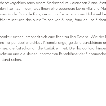
 oft vergeblich nach einem Stadtstrand im klassischen Sinne. Statt
ten Inseln zu finden, was ihnen eine besondere Exklusivität und Nat
trand ist der Praia de Faro, der sich auf einer schmalen Halbinsel b
. Hier mischt sich das bunte Treiben von Surfern, Familien und Einhe
samkeit suchen, empfiehlt sich eine Fahrt zur Ilha Deserta. Wie de
und nur per Boot erreichbar. Kilometerlange, goldene Sandstrände und
isse, die fast schon an die Karibik erinnert. Die Ilha do Farol hinge
htturm und die kleinen, charmanten Ferienhäuser der Einheimische
im Sand stehen.