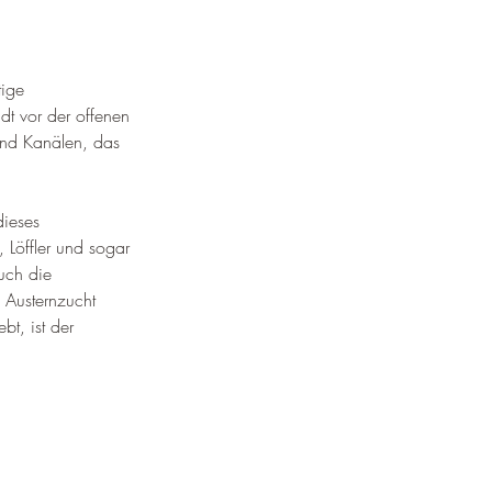
ige 
t vor der offenen 
und Kanälen, das 
dieses 
 Löffler und sogar 
uch die 
 Austernzucht 
t, ist der 