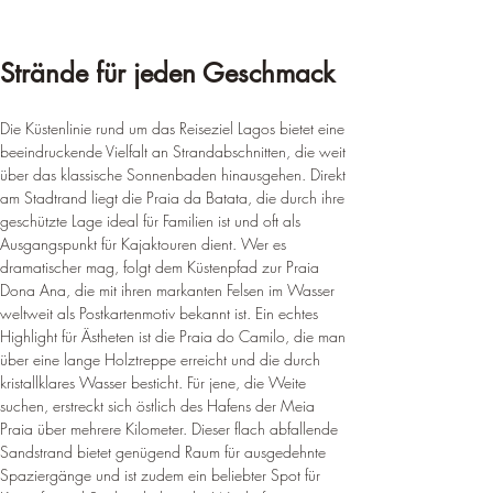
Strände für jeden Geschmack
Die Küstenlinie rund um das Reiseziel Lagos bietet eine 
beeindruckende Vielfalt an Strandabschnitten, die weit 
über das klassische Sonnenbaden hinausgehen. Direkt 
am Stadtrand liegt die Praia da Batata, die durch ihre 
geschützte Lage ideal für Familien ist und oft als 
Ausgangspunkt für Kajaktouren dient. Wer es 
dramatischer mag, folgt dem Küstenpfad zur Praia 
Dona Ana, die mit ihren markanten Felsen im Wasser 
weltweit als Postkartenmotiv bekannt ist. Ein echtes 
Highlight für Ästheten ist die Praia do Camilo, die man 
über eine lange Holztreppe erreicht und die durch 
kristallklares Wasser besticht. Für jene, die Weite 
suchen, erstreckt sich östlich des Hafens der Meia 
Praia über mehrere Kilometer. Dieser flach abfallende 
Sandstrand bietet genügend Raum für ausgedehnte 
Spaziergänge und ist zudem ein beliebter Spot für 