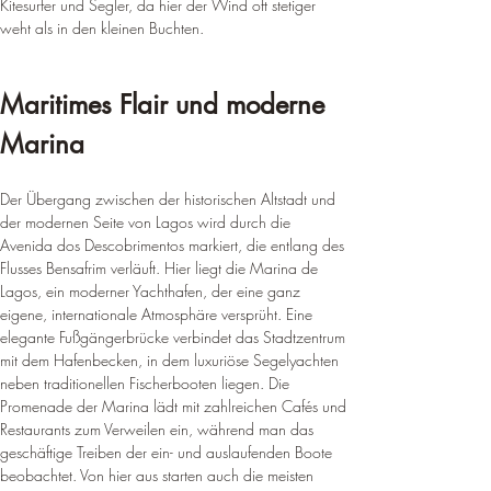
¡
Kitesurfer und Segler, da hier der Wind oft stetiger 
weht als in den kleinen Buchten.
Maritimes Flair und moderne 
Marina
Der Übergang zwischen der historischen Altstadt und 
der modernen Seite von Lagos wird durch die 
Avenida dos Descobrimentos markiert, die entlang des 
Flusses Bensafrim verläuft. Hier liegt die Marina de 
Lagos, ein moderner Yachthafen, der eine ganz 
eigene, internationale Atmosphäre versprüht. Eine 
elegante Fußgängerbrücke verbindet das Stadtzentrum 
mit dem Hafenbecken, in dem luxuriöse Segelyachten 
neben traditionellen Fischerbooten liegen. Die 
Promenade der Marina lädt mit zahlreichen Cafés und 
Restaurants zum Verweilen ein, während man das 
geschäftige Treiben der ein- und auslaufenden Boote 
beobachtet. Von hier aus starten auch die meisten 