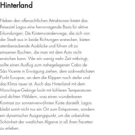
Hinterland
Neben den offensichtlichen Attraktionen bietet das 
Reiseziel Lagos eine hervorragende Basis für aktive 
Erkundungen. Die Küstenwanderwege, die sich von 
der Stadt aus in beide Richtungen erstrecken, bieten 
atemberaubende Ausblicke und führen oft zu 
einsamen Buchten, die man mit dem Auto nicht 
erreichen kann. Wer ein wenig mehr Zeit mitbringt, 
sollte einen Ausflug zum nahegelegenen Cabo de 
São Vicente in Erwägung ziehen, dem südwestlichsten 
Punkt Europas, an dem die Klippen noch steiler und 
das Klima rauer ist. Auch das Hinterland mit dem 
Monchique-Gebirge lockt mit kühleren Temperaturen 
und dichten Wäldern, was einen wunderbaren 
Kontrast zur sonnenverwöhnten Küste darstellt. Lagos 
bleibt somit nicht nur ein Ort zum Entspannen, sondern 
ein dynamischer Ausgangspunkt, um die unberührte 
Schönheit der westlichen Algarve in all ihren Facetten 
zu erleben.