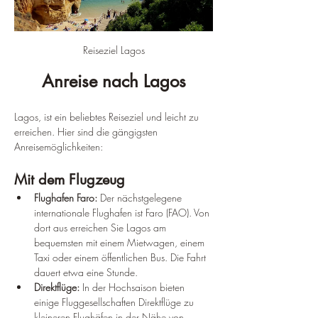
Reiseziel Lagos
Anreise nach Lagos
Lagos, ist ein beliebtes Reiseziel und leicht zu 
erreichen. Hier sind die gängigsten 
Anreisemöglichkeiten:
Mit dem Flugzeug
Flughafen Faro:
 Der nächstgelegene 
internationale Flughafen ist Faro (FAO). Von 
dort aus erreichen Sie Lagos am 
bequemsten mit einem Mietwagen, einem 
Taxi oder einem öffentlichen Bus. Die Fahrt 
dauert etwa eine Stunde.
Direktflüge:
 In der Hochsaison bieten 
einige Fluggesellschaften Direktflüge zu 
kleineren Flughäfen in der Nähe von 