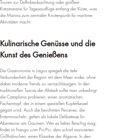
Touren zur Delfinbeobachtung oder größere 
Katamarane für Tagesausflüge entlang der Küste, was 
die Marina zum zentralen Knotenpunkt für maritime 
Aktivitäten macht.
Kulinarische Genüsse und die 
Kunst des Genießens
Die Gastronomie in Lagos spiegelt die tiefe 
Verbundenheit der Region mit dem Meer wider, ohne 
dabei moderne Trends zu vernachlässigen. In den 
traditionellen Tascas der Altstadt sollte man unbedingt 
die Cataplana probieren, einen aromatischen 
Fischeintopf, der in einem speziellen Kupferkessel 
gegart wird. Auch die berühmten Perceves, die 
Entenmuscheln, gelten als lokale Delikatesse für 
Abenteurer am Gaumen. Wer es lieber fleischig mag, 
findet im Frango com Piri-Piri, dem scharf marinierten 
Grillhähnchen, einen Klassiker der Algarve. In den 