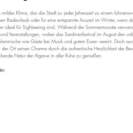
n mildes Klima, das die Stadt zu jeder Jahreszeit zu einem lohnensw
chen Badeurlaub oder für eine entspannte Auszeit im Winter, wenn da
uren ideal für Sightseeing sind. Während der Sommermonate verwande
ls und Veranstaltungen, wobei das Sardinenfestival im August den unbe
inheimische wie Gäste bei Musik und gutem Essen vereint. Doch auc
der Ort seinen Charme durch die authentische Herzlichkeit der Be
ckende Natur der Algarve in aller Ruhe zu genießen.
ão: