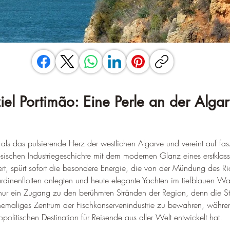
iel Portimão: Eine Perle an der Alga
t als das pulsierende Herz der westlichen Algarve und vereint auf f
sischen Industriegeschichte mit dem modernen Glanz eines erstklass
ert, spürt sofort die besondere Energie, die von der Mündung des R
rdinenflotten anlegten und heute elegante Yachten im tiefblauen Wa
s nur ein Zugang zu den berühmten Stränden der Region, denn die St
ehemaliges Zentrum der Fischkonservenindustrie zu bewahren, währen
politischen Destination für Reisende aus aller Welt entwickelt hat.