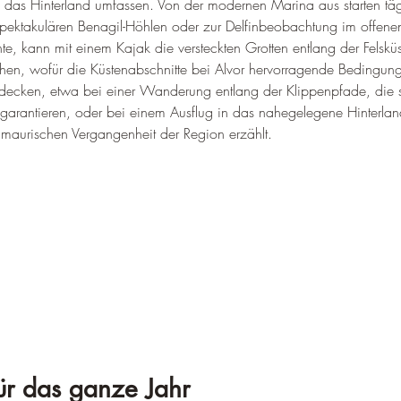
das Hinterland umfassen. Von der modernen Marina aus starten tägl
pektakulären Benagil-Höhlen oder zur Delfinbeobachtung im offenen
e, kann mit einem Kajak die versteckten Grotten entlang der Felskü
hen, wofür die Küstenabschnitte bei Alvor hervorragende Bedingun
ntdecken, etwa bei einer Wanderung entlang der Klippenpfade, die 
arantieren, oder bei einem Ausflug in das nahegelegene Hinterlan
 maurischen Vergangenheit der Region erzählt.
für das ganze Jahr