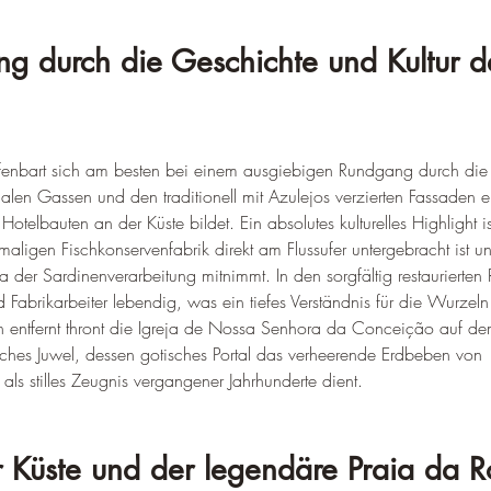
g durch die Geschichte und Kultur d
ffenbart sich am besten bei einem ausgiebigen Rundgang durch die h
hmalen Gassen und den traditionell mit Azulejos verzierten Fassaden e
otelbauten an der Küste bildet. Ein absolutes kulturelles Highlight 
maligen Fischkonservenfabrik direkt am Flussufer untergebracht ist u
Ära der Sardinenverarbeitung mitnimmt. In den sorgfältig restaurierte
d Fabrikarbeiter lebendig, was ein tiefes Verständnis für die Wurzeln
von entfernt thront die Igreja de Nossa Senhora da Conceição auf de
nisches Juwel, dessen gotisches Portal das verheerende Erdbeben vo
als stilles Zeugnis vergangener Jahrhunderte dient.
 Küste und der legendäre Praia da 