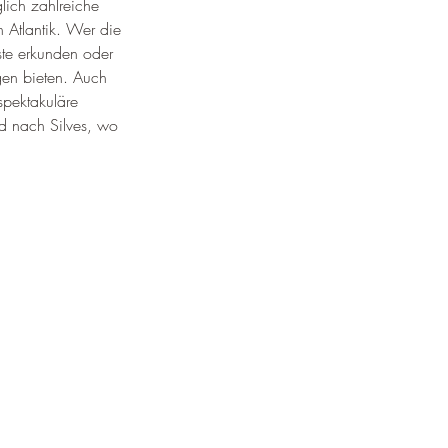
ich zahlreiche 
 Atlantik. Wer die 
ste erkunden oder 
gen bieten. Auch 
spektakuläre 
d nach Silves, wo 