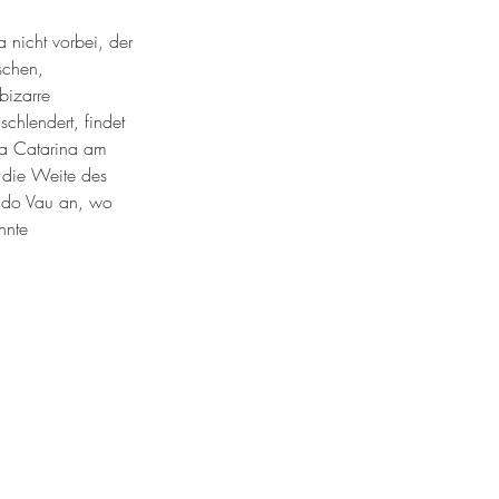
¡
nicht vorbei, der 
schen, 
bizarre 
chlendert, findet 
ta Catarina am 
 die Weite des 
a do Vau an, wo 
hnte 