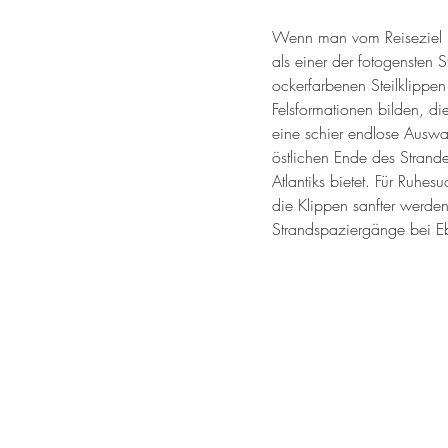
Wenn man vom Reiseziel P
als einer der fotogensten 
ockerfarbenen Steilklippen
Felsformationen bilden, d
eine schier endlose Auswa
östlichen Ende des Stran
Atlantiks bietet. Für Ruhe
die Klippen sanfter werde
Strandspaziergänge bei E