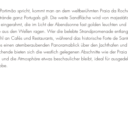
–
ortimão spricht, kommt man an dem weltberühmten Praia da Rocha 
Strände ganz Portugals gilt. Die weite Sandfläche wird von majestäti
 eingerahmt, die im Licht der Abendsonne fast golden leuchten und 
ie aus den Wellen ragen. Wer die belebte Strandpromenade entlangs
hl an Cafés und Restaurants, während das historische Forte de San
des einen atemberaubenden Panoramablick über den Jachthafen und
suchende bieten sich die westlich gelegenen Abschnitte wie der Prai
n und die Atmosphäre etwas beschaulicher bleibt, ideal für ausgede
bbe.