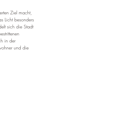
erten Ziel macht, 
s Licht besonders 
lt sich die Stadt 
strittenen 
h in der 
wohner und die 