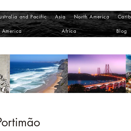
ustralia and Pacific
Asia
North America
Cari
h America
Africa
Blog
Portimão