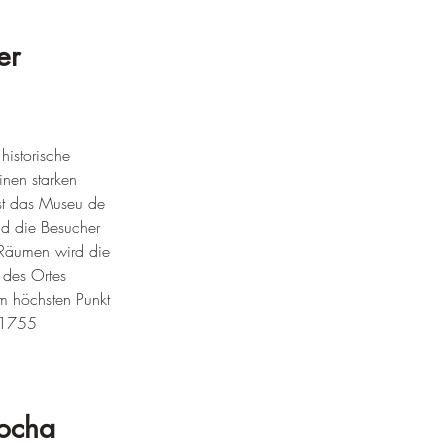
er 
istorische 
inen starken 
ist das Museu de 
nd die Besucher 
n Räumen wird die 
 des Ortes 
m höchsten Punkt 
n 1755 
Rocha