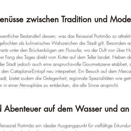
Genüsse zwischen Tradition und Mode
sentlicher Bestandteil dessen, was das Reiseziel Portimão so attrak
gefochten als kulinarisches Wahrzeichen der Stadt gilt. Besonders au
rants unter den Brückenbögen am Flussufer, wo der Duft von über Ho
 der Fang des Tages direkt vom Kutter auf dem Teller landet. Neben de
 der Stadt jedoch auch eine anspruchsvolle Gourmetszene etabliert, di
e den Cataplana-Eintopf neu interpretiert. Ein Besuch auf dem Merc
tadt, bietet zudem die Gelegenheit, regionale Spezialitäten wie get
in einer Atmosphäre zu entdecken, die alle Sinne anspricht.
nd Abenteuer auf dem Wasser und an
 Reiseziel Portimão ein idealer Ausgangspunkt für vielfältige Erkundu