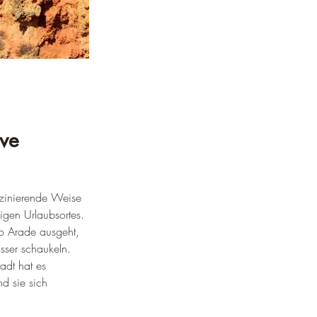
rve
aszinierende Weise 
igen Urlaubsortes. 
io Arade ausgeht, 
sser schaukeln. 
adt hat es 
d sie sich 