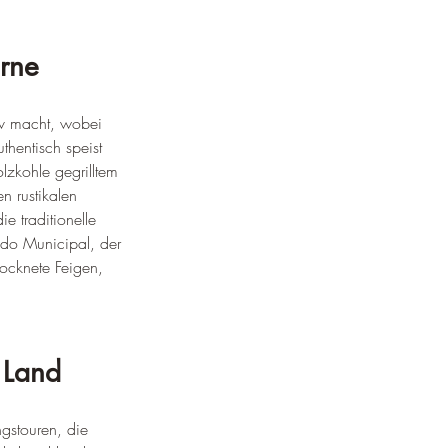
rne
tiv macht, wobei 
thentisch speist 
lzkohle gegrilltem 
n rustikalen 
e traditionelle 
ado Municipal, der 
rocknete Feigen, 
 Land
ngstouren, die 