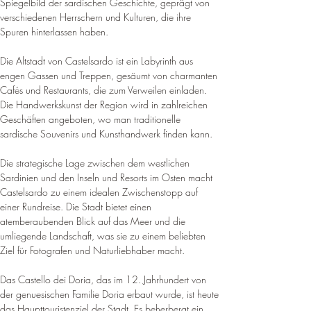
Spiegelbild der sardischen Geschichte, geprägt von 
verschiedenen Herrschern und Kulturen, die ihre 
Spuren hinterlassen haben
.
Die Altstadt von Castelsardo ist ein Labyrinth aus 
engen Gassen und Treppen, gesäumt von charmanten 
Cafés und Restaurants, die zum Verweilen einladen. 
Die Handwerkskunst der Region wird in zahlreichen 
Geschäften angeboten, wo man traditionelle 
sardische Souvenirs und Kunsthandwerk finden kann
.
Die strategische Lage zwischen dem westlichen 
Sardinien und den Inseln und Resorts im Osten macht 
Castelsardo zu einem idealen Zwischenstopp auf 
einer Rundreise. 
Die Stadt bietet einen 
atemberaubenden Blick auf das Meer und die 
umliegende Landschaft, was sie zu einem beliebten 
Ziel für Fotografen und Naturliebhaber macht
.
Das Castello dei Doria, das im 12. Jahrhundert von 
der genuesischen Familie Doria erbaut wurde, ist heute 
das Haupttouristenziel der Stadt. Es beherbergt ein 