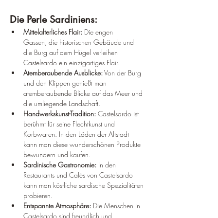
Die Perle Sardiniens:
Mittelalterliches Flair:
 Die engen 
Gassen, die historischen Gebäude und 
die Burg auf dem Hügel verleihen 
Castelsardo ein einzigartiges Flair.
Atemberaubende Ausblicke:
 Von der Burg 
und den Klippen genießt man 
atemberaubende Blicke auf das Meer und 
die umliegende Landschaft.
Handwerkskunst-Tradition:
 Castelsardo ist 
berühmt für seine Flechtkunst und 
Korbwaren. In den Läden der Altstadt 
kann man diese wunderschönen Produkte 
bewundern und kaufen.
Sardinische Gastronomie:
 In den 
Restaurants und Cafés von Castelsardo 
kann man köstliche sardische Spezialitäten 
probieren.
Entspannte Atmosphäre:
 Die Menschen in 
Castelsardo sind freundlich und 