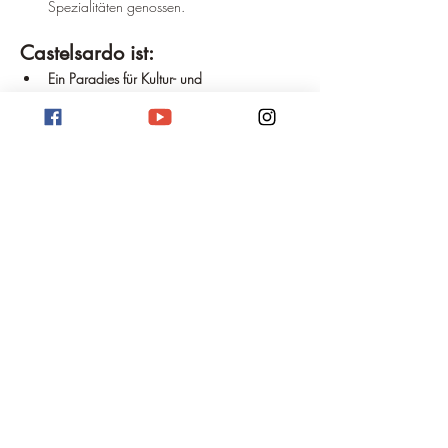
Spezialitäten genossen.
Castelsardo ist:
Ein Paradies für Kultur- und 
Geschichtsinteressierte.
Ein Traumziel für Naturliebhaber und 
Wanderer.
Ein Ort zum Entspannen und Seele 
baumeln lassen.
Eine Stadt, die man mit allen Sinnen 
erleben sollte.
Hier noch einige 
abschließende Gedanken:
Castelsardo ist ein relativ kleines Städtchen 
und kann gut zu Fuß erkundet werden.
Die beste Reisezeit für Castelsardo ist im 
Frühjahr oder Herbst,
 wenn die 
Temperaturen angenehm warm sind.
In Castelsardo spricht man Italienisch und 