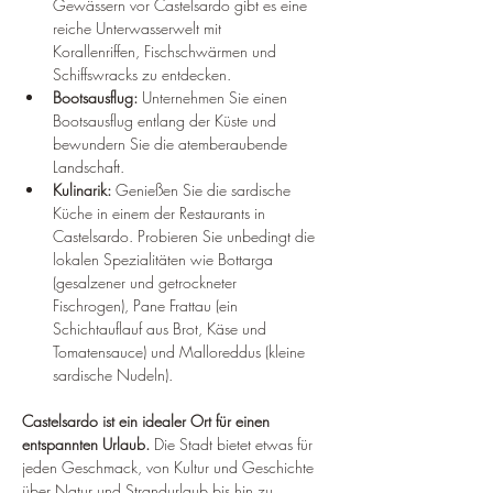
Gewässern vor Castelsardo gibt es eine 
reiche Unterwasserwelt mit 
Korallenriffen, Fischschwärmen und 
Schiffswracks zu entdecken.
Bootsausflug:
 Unternehmen Sie einen 
Bootsausflug entlang der Küste und 
bewundern Sie die atemberaubende 
Landschaft.
Kulinarik:
 Genießen Sie die sardische 
Küche in einem der Restaurants in 
Castelsardo. Probieren Sie unbedingt die 
lokalen Spezialitäten wie Bottarga 
(gesalzener und getrockneter 
Fischrogen), Pane Frattau (ein 
Schichtauflauf aus Brot, Käse und 
Tomatensauce) und Malloreddus (kleine 
sardische Nudeln).
Castelsardo ist ein idealer Ort für einen 
entspannten Urlaub.
 Die Stadt bietet etwas für 
jeden Geschmack, von Kultur und Geschichte 
über Natur und Strandurlaub bis hin zu 