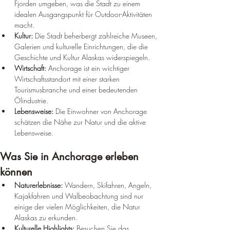
Fjorden umgeben, was die Stadt zu einem 
idealen Ausgangspunkt für Outdoor-Aktivitäten 
macht.
Kultur:
 Die Stadt beherbergt zahlreiche Museen, 
Galerien und kulturelle Einrichtungen, die die 
Geschichte und Kultur Alaskas widerspiegeln.
Wirtschaft:
 Anchorage ist ein wichtiger 
Wirtschaftsstandort mit einer starken 
Tourismusbranche und einer bedeutenden 
Ölindustrie.
Lebensweise:
 Die Einwohner von Anchorage 
schätzen die Nähe zur Natur und die aktive 
Lebensweise.
Was Sie in Anchorage erleben 
können
Naturerlebnisse:
 Wandern, Skifahren, Angeln, 
Kajakfahren und Walbeobachtung sind nur 
einige der vielen Möglichkeiten, die Natur 
Alaskas zu erkunden.
Kulturelle Highlights:
 Besuchen Sie das 