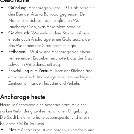
Geschichte
Gründung:
 Anchorage wurde 1915 als Basis für 
den Bau der Alaska Railroad gegründet. Der 
Name leitet sich von dem englischen Wort 
"anchorage" ab, was Ankerplatz bedeutet.
Goldrausch:
 Wie viele andere Städte in Alaska 
erlebte auch Anchorage einen Goldrausch, der 
das Wachstum der Stadt beschleunigte.
Erdbeben:
 1964 wurde Anchorage von einem 
verheerenden Erdbeben erschüttert, das die Stadt 
schwer in Mitleidenschaft zog.
Entwicklung zum Zentrum:
 Trotz der Rückschläge 
entwickelte sich Anchorage zu einem wichtigen 
Zentrum für Handel, Industrie und Verkehr.
Anchorage heute
Heute ist Anchorage eine moderne Stadt mit einer 
starken Verbindung zu ihrer natürlichen Umgebung. 
Die Stadt bietet eine hohe Lebensqualität und ist ein 
beliebtes Ziel für Touristen.
Natur:
 Anchorage ist von Bergen, Gletschern und 