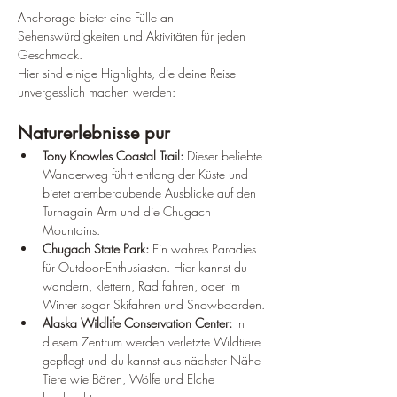
¡
Anchorage bietet eine Fülle an 
Sehenswürdigkeiten und Aktivitäten für jeden 
Geschmack. 
Hier sind einige Highlights, die deine Reise 
unvergesslich machen werden:
Naturerlebnisse pur
Tony Knowles Coastal Trail:
 Dieser beliebte 
Wanderweg führt entlang der Küste und 
bietet atemberaubende Ausblicke auf den 
Turnagain Arm und die Chugach 
Mountains.
Chugach State Park:
 Ein wahres Paradies 
für Outdoor-Enthusiasten. Hier kannst du 
wandern, klettern, Rad fahren, oder im 
Winter sogar Skifahren und Snowboarden.
Alaska Wildlife Conservation Center:
 In 
diesem Zentrum werden verletzte Wildtiere 
gepflegt und du kannst aus nächster Nähe 
Tiere wie Bären, Wölfe und Elche 