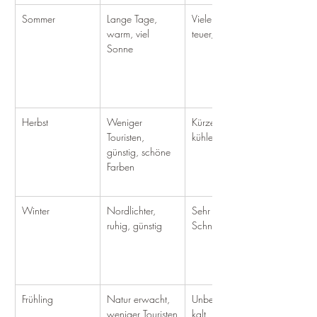
Sommer
Lange Tage, 
Viele Touristen, 
warm, viel 
teuer, Mücken
Sonne
Herbst
Weniger 
Kürzere Tage, 
Touristen, 
kühler, Regen
günstig, schöne 
Farben
Winter
Nordlichter, 
Sehr kurz, kalt, 
ruhig, günstig
Schnee
Frühling
Natur erwacht, 
Unbeständig, 
weniger Touristen
kalt