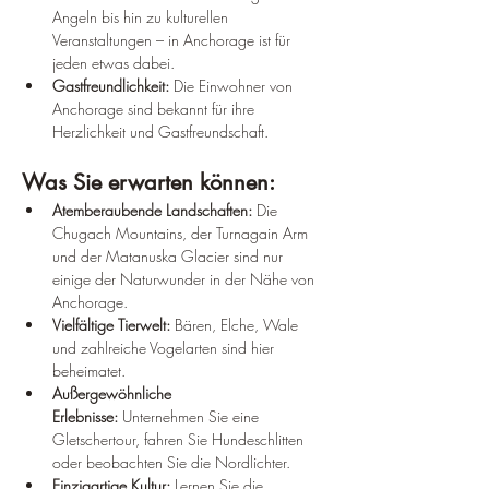
Angeln bis hin zu kulturellen 
Veranstaltungen – in Anchorage ist für 
jeden etwas dabei.
Gastfreundlichkeit:
 Die Einwohner von 
Anchorage sind bekannt für ihre 
Herzlichkeit und Gastfreundschaft.
Was Sie erwarten können:
Atemberaubende Landschaften:
 Die 
Chugach Mountains, der Turnagain Arm 
und der Matanuska Glacier sind nur 
einige der Naturwunder in der Nähe von 
Anchorage.
Vielfältige Tierwelt:
 Bären, Elche, Wale 
und zahlreiche Vogelarten sind hier 
beheimatet.
Außergewöhnliche 
Erlebnisse:
 Unternehmen Sie eine 
Gletschertour, fahren Sie Hundeschlitten 
oder beobachten Sie die Nordlichter.
Einzigartige Kultur:
 Lernen Sie die 