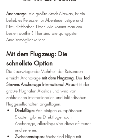
Anchorage
, die größte Stadt Alaskas, ist ein 
beliebtes Reiseziel für Abenteuerlustige und 
Naturliebhaber. Doch wie kommt man am 
besten dorthin? Hier sind die gängigsten 
Anreisemöglichkeiten:
Mit dem Flugzeug: Die 
schnellste Option
Die überwiegende Mehrheit der Reisenden 
erreicht Anchorage 
mit dem Flugzeug
. Der 
Ted 
Stevens Anchorage International Airport
 ist der 
größte Flughafen Alaskas und wird von 
zahlreichen internationalen und inländischen 
Fluggesellschaften angeflogen.
Direktflüge:
 Von einigen europäischen 
Städten gibt es Direktflüge nach 
Anchorage, allerdings sind diese oft teurer 
und seltener.
Zwischenstopps:
 Meist sind Flüge mit 