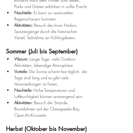
erwacht nach dem Winter zum Leben, 
Parks und Gärten erblühen in voller Pracht.
Nachteile:
 Es kann zu vereinzelten 
Regenschauern kommen.
Aktivitäten:
 Besuch des Inner Harbor, 
Spaziergänge durch die historischen 
Viertel, Teilnahme an Frühlingsfesten.
Sommer (Juli bis September)
Warum:
 Lange Tage, viele Outdoor-
Aktivitäten, lebendige Atmosphäre.
Vorteile:
 Die Sonne scheint fast täglich, die 
Tage sind lang und es gibt viele 
Veranstaltungen im Freien.
Nachteile:
 Hohe Temperaturen und 
Luftfeuchtigkeit können anstrengend sein.
Aktivitäten:
 Besuch der Strände, 
Bootsfahrten auf der Chesapeake Bay, 
Open-Air-Konzerte.
Herbst (Oktober bis November)