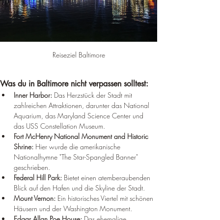
Reiseziel Baltimore
Was du in Baltimore nicht verpassen solltest:
Inner Harbor:
 Das Herzstück der Stadt mit 
zahlreichen Attraktionen, darunter das National 
Aquarium, das Maryland Science Center und 
das USS Constellation Museum.
Fort McHenry National Monument and Historic 
Shrine:
 Hier wurde die amerikanische 
Nationalhymne "The Star-Spangled Banner" 
geschrieben.
Federal Hill Park:
 Bietet einen atemberaubenden 
Blick auf den Hafen und die Skyline der Stadt.
Mount Vernon:
 Ein historisches Viertel mit schönen 
Häusern und der Washington Monument.
Edgar Allan Poe House:
 Das ehemalige 