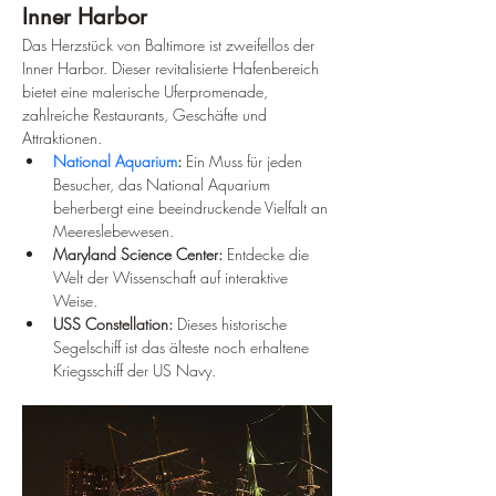
Inner Harbor
Das Herzstück von Baltimore ist zweifellos der 
Inner Harbor. Dieser revitalisierte Hafenbereich 
bietet eine malerische Uferpromenade, 
zahlreiche Restaurants, Geschäfte und 
Attraktionen.
National Aquarium
:
 Ein Muss für jeden 
Besucher, das National Aquarium 
beherbergt eine beeindruckende Vielfalt an 
Meereslebewesen.
Maryland Science Center:
 Entdecke die 
Welt der Wissenschaft auf interaktive 
Weise.
USS Constellation:
 Dieses historische 
Segelschiff ist das älteste noch erhaltene 
Kriegsschiff der US Navy.