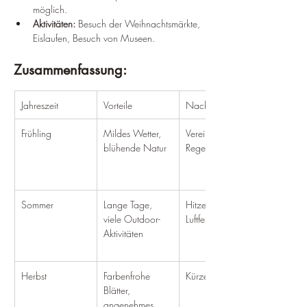
möglich.
Aktivitäten:
 Besuch der Weihnachtsmärkte, 
Eislaufen, Besuch von Museen.
Zusammenfassung:
Jahreszeit
Vorteile
Nachteile
Frühling
Mildes Wetter, 
Vereinzelte 
blühende Natur
Regenschauer
Sommer
Lange Tage, 
Hitze und 
viele Outdoor-
Luftfeuchtigkeit
Aktivitäten
Herbst
Farbenfrohe 
Kürzere Tage
Blätter, 
angenehmes 