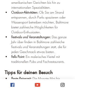
amerikanischen Gerichten bis hin zu 
internationalen Spezialitäten.
Outdoor-Aktivitäten:
 Ob Sie am Strand 
entspannen, durch Parks spazieren oder 
Wassersport betreiben möchten, Baltimore 
bietet zahlreiche Möglichkeiten für 
Outdoor-Enthusiasten.
Festivals und Veranstaltungen:
 Das ganze 
Jahr über finden in Baltimore zahlreiche 
Festivals und Veranstaltungen statt, die für 
jeden Geschmack etwas bieten.
Fells Point:
 Ein malerisches Viertel mit 
traditionellen Pubs und Fischrestaurants.
Tipps für deinen Besuch
Beste Reisezeit:
 Die Monate Mai bis 
September sind ideal für einen Besuch.
Öffentliche Verkehrsmittel:
 Nutze die 
Straßenbahnen oder Busse, um dich 
fortzubewegen.
Kulinarische Spezialitäten:
 Probiere 