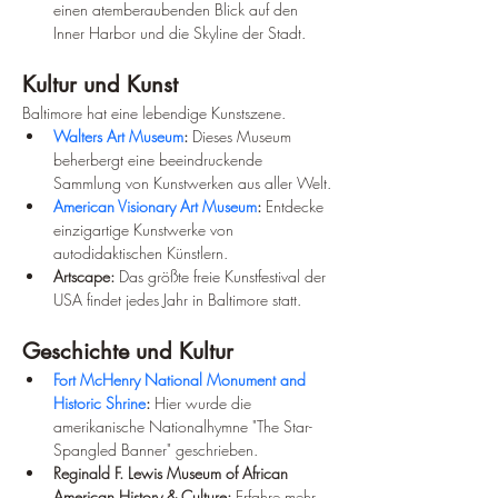
einen atemberaubenden Blick auf den 
Inner Harbor und die Skyline der Stadt.
Kultur und Kunst
Baltimore hat eine lebendige Kunstszene.
Walters Art Museum
:
 Dieses Museum 
beherbergt eine beeindruckende 
Sammlung von Kunstwerken aus aller Welt.
American Visionary Art Museum
:
 Entdecke 
einzigartige Kunstwerke von 
autodidaktischen Künstlern.
Artscape:
 Das größte freie Kunstfestival der 
USA findet jedes Jahr in Baltimore statt.
Geschichte und Kultur
Fort McHenry National Monument and 
Historic Shrine
:
 Hier wurde die 
amerikanische Nationalhymne "The Star-
Spangled Banner" geschrieben.
Reginald F. Lewis Museum of African 
American History & Culture:
 Erfahre mehr 