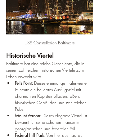
USS Constellation Baltimore
Historische Viertel
Baltimore hat eine reiche Geschichte, die in 
seinen zahlreichen historischen Vierteln zum 
Leben erweckt wird.
Fells Point:
 Dieses ehemalige Hafenviertel 
ist heute ein beliebtes Ausflugsziel mit 
charmanten Kopfsteinpflasterstraßen, 
historischen Gebäuden und zahlreichen 
Pubs.
Mount Vernon:
 Dieses elegante Viertel ist 
bekannt für seine schönen Häuser im 
georgianischen und federalen Stil.
Federal Hill Park:
 Von hier aus hast du 