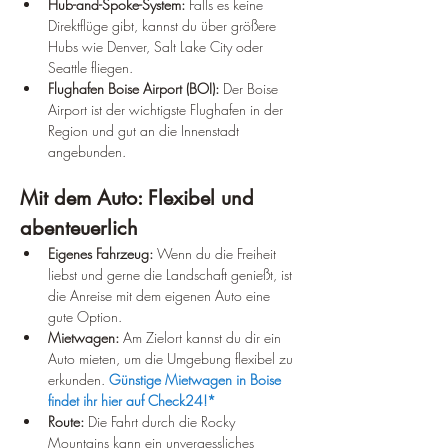
Hub-and-Spoke-System:
 Falls es keine 
Direktflüge gibt, kannst du über größere 
Hubs wie Denver, Salt Lake City oder 
Seattle fliegen.
Flughafen Boise Airport (BOI):
 Der Boise 
Airport ist der wichtigste Flughafen in der 
Region und gut an die Innenstadt 
angebunden.
Mit dem Auto: Flexibel und 
abenteuerlich
Eigenes Fahrzeug:
 Wenn du die Freiheit 
liebst und gerne die Landschaft genießt, ist 
die Anreise mit dem eigenen Auto eine 
gute Option.
Mietwagen:
 Am Zielort kannst du dir ein 
Auto mieten, um die Umgebung flexibel zu 
erkunden. 
Günstige Mietwagen in Boise 
findet ihr hier auf Check24!*
Route:
 Die Fahrt durch die Rocky 
Mountains kann ein unvergessliches 