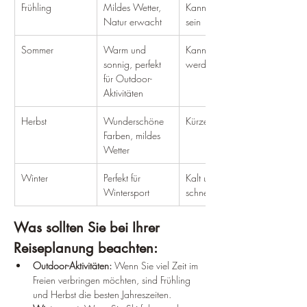
Frühling
Mildes Wetter, 
Kann regnerisch 
Natur erwacht
sein
Sommer
Warm und 
Kann sehr heiß 
sonnig, perfekt 
werden
für Outdoor-
Aktivitäten
Herbst
Wunderschöne 
Kürzere Tage
Farben, mildes 
Wetter
Winter
Perfekt für 
Kalt und 
Wintersport
schneereich
Was sollten Sie bei Ihrer 
Reiseplanung beachten:
Outdoor-Aktivitäten:
 Wenn Sie viel Zeit im 
Freien verbringen möchten, sind Frühling 
und Herbst die besten Jahreszeiten.