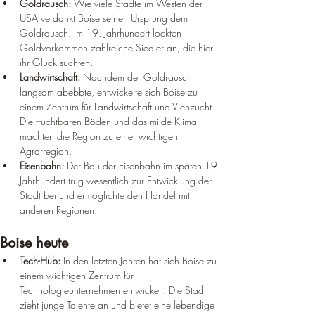
Goldrausch:
 Wie viele Städte im Westen der 
USA verdankt Boise seinen Ursprung dem 
Goldrausch. Im 19. Jahrhundert lockten 
Goldvorkommen zahlreiche Siedler an, die hier 
ihr Glück suchten.
Landwirtschaft:
 Nachdem der Goldrausch 
langsam abebbte, entwickelte sich Boise zu 
einem Zentrum für Landwirtschaft und Viehzucht. 
Die fruchtbaren Böden und das milde Klima 
machten die Region zu einer wichtigen 
Agrarregion.
Eisenbahn:
 Der Bau der Eisenbahn im späten 19. 
Jahrhundert trug wesentlich zur Entwicklung der 
Stadt bei und ermöglichte den Handel mit 
anderen Regionen.
Boise heute
Tech-Hub:
 In den letzten Jahren hat sich Boise zu 
einem wichtigen Zentrum für 
Technologieunternehmen entwickelt. Die Stadt 
zieht junge Talente an und bietet eine lebendige 