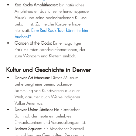
Red Rocks Amphitheater:
 Ein natürliches 
Amphitheater, das für seine hervorragende 
Akustik und seine beeindruckende Kulisse 
bekannt ist. Zahlreiche Konzerte finden 
hier statt. 
Eine Red Rock Tour könnt ihr hier 
buchen!*
Garden of the Gods:
 Ein einzigartiger 
Park mit roten Sandsteinformationen, der 
zum Wandern und Klettern einlädt.
Kultur und Geschichte in Denver
Denver Art Museum:
 Dieses Museum 
beherbergt eine beeindruckende 
Sammlung von Kunstwerken aus aller 
Welt, darunter auch Werke indigener 
Völker Amerikas.
Denver Union Station:
 Ein historischer 
Bahnhof, der heute ein beliebtes 
Einkaufszentrum und Veranstaltungsort ist.
Larimer Square:
 Ein historischer Stadtteil 
mit zahlreichen Geschäften, Restaurants 