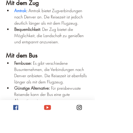
Mit dem Zug
Amtrak
:
 Amtrak bietet Zugverbindungen 
nach Denver an. Die Reisezeit ist jedoch 
deutlich länger als mit dem Flugzeug.
Bequemlichkeit:
 Der Zug bietet die 
Möglichkeit, die Landschaft zu genießen 
und entspannt anzureisen.
Mit dem Bus
Fernbusse:
 Es gibt verschiedene 
Busunternehmen, die Verbindungen nach 
Denver anbieten. Die Reisezeit ist ebenfalls 
länger als mit dem Flugzeug.
Günstige Alternative:
 Für preisbewusste 
Reisende kann der Bus eine gute 
Alternative sein.
Wichtige Faktoren bei der 
Anreise
Reisezeit:
 Die beste Reisezeit hängt von 