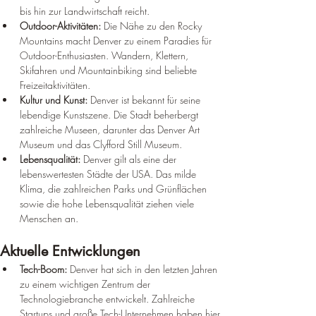
bis hin zur Landwirtschaft reicht.
Outdoor-Aktivitäten:
 Die Nähe zu den Rocky 
Mountains macht Denver zu einem Paradies für 
Outdoor-Enthusiasten. Wandern, Klettern, 
Skifahren und Mountainbiking sind beliebte 
Freizeitaktivitäten.
Kultur und Kunst:
 Denver ist bekannt für seine 
lebendige Kunstszene. Die Stadt beherbergt 
zahlreiche Museen, darunter das Denver Art 
Museum und das Clyfford Still Museum.
Lebensqualität:
 Denver gilt als eine der 
lebenswertesten Städte der USA. Das milde 
Klima, die zahlreichen Parks und Grünflächen 
sowie die hohe Lebensqualität ziehen viele 
Menschen an.
Aktuelle Entwicklungen
Tech-Boom:
 Denver hat sich in den letzten Jahren 
zu einem wichtigen Zentrum der 
Technologiebranche entwickelt. Zahlreiche 
Startups und große Tech-Unternehmen haben hier 