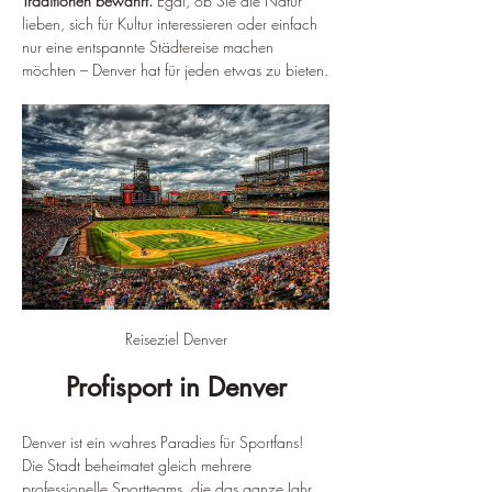
Traditionen bewahrt.
 Egal, ob Sie die Natur 
lieben, sich für Kultur interessieren oder einfach 
nur eine entspannte Städtereise machen 
möchten – Denver hat für jeden etwas zu bieten.
Reiseziel Denver
Profisport in Denver
Denver ist ein wahres Paradies für Sportfans! 
Die Stadt beheimatet gleich mehrere 
professionelle Sportteams, die das ganze Jahr 