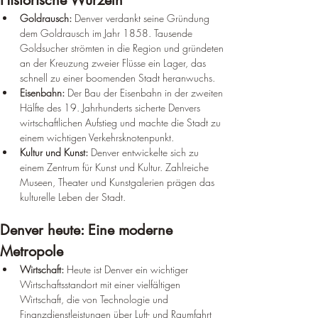
Historische Wurzeln
Goldrausch:
 Denver verdankt seine Gründung 
dem Goldrausch im Jahr 1858. Tausende 
Goldsucher strömten in die Region und gründeten 
an der Kreuzung zweier Flüsse ein Lager, das 
schnell zu einer boomenden Stadt heranwuchs.
Eisenbahn:
 Der Bau der Eisenbahn in der zweiten 
Hälfte des 19. Jahrhunderts sicherte Denvers 
wirtschaftlichen Aufstieg und machte die Stadt zu 
einem wichtigen Verkehrsknotenpunkt.
Kultur und Kunst:
 Denver entwickelte sich zu 
einem Zentrum für Kunst und Kultur. Zahlreiche 
Museen, Theater und Kunstgalerien prägen das 
kulturelle Leben der Stadt.
Denver heute: Eine moderne 
Metropole
Wirtschaft:
 Heute ist Denver ein wichtiger 
Wirtschaftsstandort mit einer vielfältigen 
Wirtschaft, die von Technologie und 
Finanzdienstleistungen über Luft- und Raumfahrt 