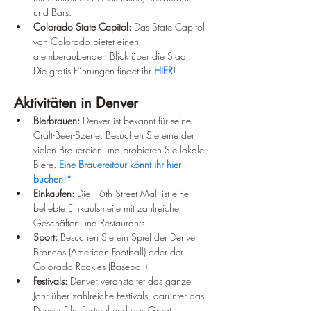
und Bars.
Colorado State Capitol:
 Das State Capitol 
von Colorado bietet einen 
atemberaubenden Blick über die Stadt. 
Die gratis Führungen findet ihr 
HIER
!
Aktivitäten in Denver
Bierbrauen:
 Denver ist bekannt für seine 
Craft-Beer-Szene. Besuchen Sie eine der 
vielen Brauereien und probieren Sie lokale 
Biere. 
Eine Brauereitour könnt ihr hier 
buchen!*
Einkaufen:
 Die 16th Street Mall ist eine 
beliebte Einkaufsmeile mit zahlreichen 
Geschäften und Restaurants.
Sport:
 Besuchen Sie ein Spiel der Denver 
Broncos (American Football) oder der 
Colorado Rockies (Baseball).
Festivals:
 Denver veranstaltet das ganze 
Jahr über zahlreiche Festivals, darunter das 
Denver Film Festival und das Great 