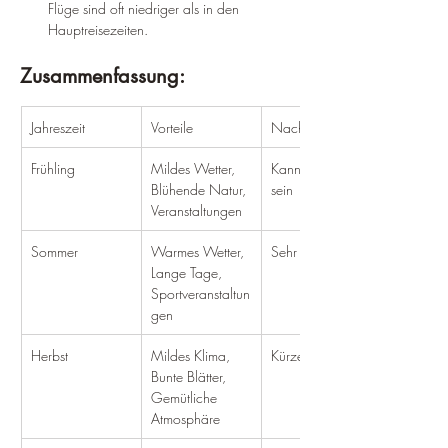
Flüge sind oft niedriger als in den 
Hauptreisezeiten.
Zusammenfassung:
Jahreszeit
Vorteile
Nachteile
Frühling
Mildes Wetter, 
Kann regnerisch 
Blühende Natur, 
sein
Veranstaltungen
Sommer
Warmes Wetter, 
Sehr heiß
Lange Tage, 
Sportveranstaltun
gen
Herbst
Mildes Klima, 
Kürzere Tage
Bunte Blätter, 
Gemütliche 
Atmosphäre