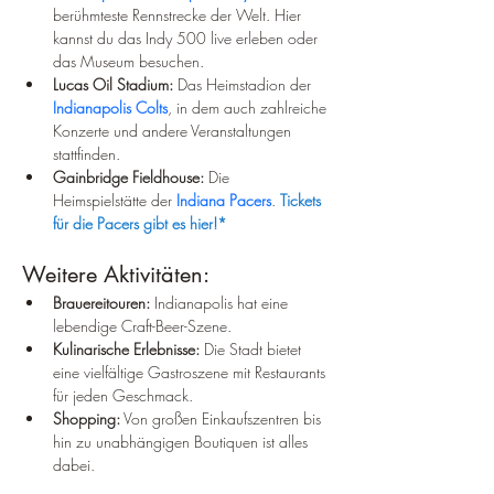
berühmteste Rennstrecke der Welt. Hier 
kannst du das Indy 500 live erleben oder 
das Museum besuchen.
Lucas Oil Stadium:
 Das Heimstadion der 
Indianapolis Colts
, in dem auch zahlreiche 
Konzerte und andere Veranstaltungen 
stattfinden.
Gainbridge Fieldhouse:
 Die 
Heimspielstätte der 
Indiana Pacers
. 
Tickets 
für die Pacers gibt es hier!*
Weitere Aktivitäten:
Brauereitouren:
 Indianapolis hat eine 
lebendige Craft-Beer-Szene.
Kulinarische Erlebnisse:
 Die Stadt bietet 
eine vielfältige Gastroszene mit Restaurants 
für jeden Geschmack.
Shopping:
 Von großen Einkaufszentren bis 
hin zu unabhängigen Boutiquen ist alles 
dabei.