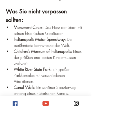
Was Sie nicht verpassen 
sollten:
Monument Circle:
 Das Herz der Stadt mit 
seinen historischen Gebäuden.
Indianapolis Motor Speedway:
 Die 
berühmteste Rennstrecke der Welt.
Children's Museum of Indianapolis:
 Eines 
der größten und besten Kindermuseen 
weltweit.
White River State Park:
 Ein großer 
Parkkomplex mit verschiedenen 
Attraktionen.
Canal Walk:
 Ein schöner Spazierweg 
entlang eines historischen Kanals.
Fazit:
Indianapolis ist eine lebendige Stadt mit einer 
reichen Geschichte und einem vielfältigen 
Angebot. Ob Sie einen Städtetrip planen oder 