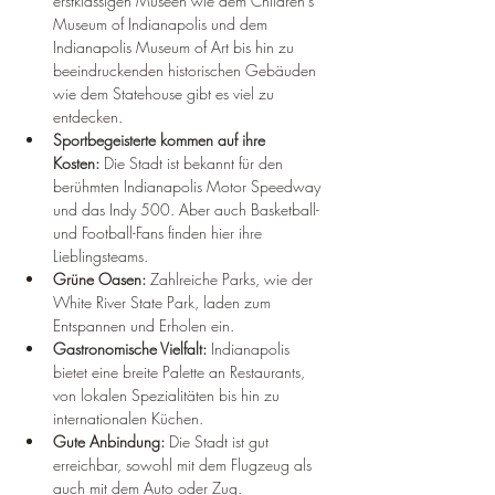
erstklassigen Museen wie dem Children's 
Museum of Indianapolis und dem 
Indianapolis Museum of Art bis hin zu 
beeindruckenden historischen Gebäuden 
wie dem Statehouse gibt es viel zu 
entdecken.
Sportbegeisterte kommen auf ihre 
Kosten:
 Die Stadt ist bekannt für den 
berühmten Indianapolis Motor Speedway 
und das Indy 500. Aber auch Basketball- 
und Football-Fans finden hier ihre 
Lieblingsteams.
Grüne Oasen:
 Zahlreiche Parks, wie der 
White River State Park, laden zum 
Entspannen und Erholen ein.
Gastronomische Vielfalt:
 Indianapolis 
bietet eine breite Palette an Restaurants, 
von lokalen Spezialitäten bis hin zu 
internationalen Küchen.
Gute Anbindung:
 Die Stadt ist gut 
erreichbar, sowohl mit dem Flugzeug als 
auch mit dem Auto oder Zug.