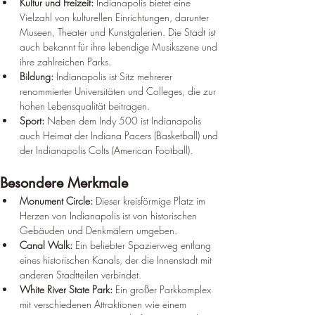
Kultur und Freizeit:
 Indianapolis bietet eine 
Vielzahl von kulturellen Einrichtungen, darunter 
Museen, Theater und Kunstgalerien. Die Stadt ist 
auch bekannt für ihre lebendige Musikszene und 
ihre zahlreichen Parks.
Bildung:
 Indianapolis ist Sitz mehrerer 
renommierter Universitäten und Colleges, die zur 
hohen Lebensqualität beitragen.
Sport:
 Neben dem Indy 500 ist Indianapolis 
auch Heimat der Indiana Pacers (Basketball) und 
der Indianapolis Colts (American Football).
Besondere Merkmale
Monument Circle:
 Dieser kreisförmige Platz im 
Herzen von Indianapolis ist von historischen 
Gebäuden und Denkmälern umgeben.
Canal Walk:
 Ein beliebter Spazierweg entlang 
eines historischen Kanals, der die Innenstadt mit 
anderen Stadtteilen verbindet.
White River State Park:
 Ein großer Parkkomplex 
mit verschiedenen Attraktionen wie einem 