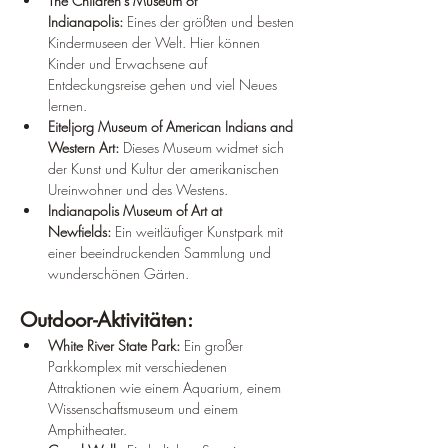
The Children's Museum of 
Indianapolis:
 Eines der größten und besten 
Kindermuseen der Welt. Hier können 
Kinder und Erwachsene auf 
Entdeckungsreise gehen und viel Neues 
lernen.
Eiteljorg Museum of American Indians and 
Western Art:
 Dieses Museum widmet sich 
der Kunst und Kultur der amerikanischen 
Ureinwohner und des Westens.
Indianapolis Museum of Art at 
Newfields:
 Ein weitläufiger Kunstpark mit 
einer beeindruckenden Sammlung und 
wunderschönen Gärten.
Outdoor-Aktivitäten:
White River State Park:
 Ein großer 
Parkkomplex mit verschiedenen 
Attraktionen wie einem Aquarium, einem 
Wissenschaftsmuseum und einem 
Amphitheater.