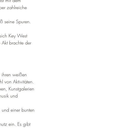
est mit dem 
er zahlreiche 
ieß seine Spuren. 
 sich Key West 
 Akt brachte der 
t ihren weißen 
 von Aktivitäten.
en, Kunstgalerien 
usik und 
n und einer bunten 
utz ein. Es gibt 