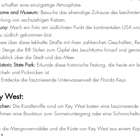
schaffen eine einzigartige Atmosphäre.
Home and Museum:
 Besuche das ehemalige Zuhause des berühmten Sc
lung von sechszehigen Katzen.
uoy:
 Mach ein Foto am südlichsten Punkt der kontinentalen USA un
du südlich gekommen bist.
ere über diese lebhafte Straße mit ihren zahlreichen Geschäften, Re
:
 Steige die 88 Stufen zum Gipfel des Leuchtturms hinauf und geni
blick über die Stadt und das Meer.
storic State Park:
 Erkunde diese historische Festung, die heute ein b
eln und Picknicken ist.
 Entdecke die faszinierende Unterwasserwelt der Florida Keys.
ey West:
chen:
 Die Korallenriffe rund um Key West bieten eine faszinierende
ehmen eine Bootstour zum Sonnenuntergang oder eine Schnorchelto
e die Mangrovenwälder und die Küste von Key West aus einem Kaj
!*