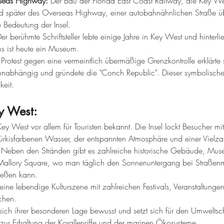
seas Highway:
 Der Bau der Florida East Coast Railway, die Key W
nd später des Overseas Highway, einer autobahnähnlichen Straße üb
e Bedeutung der Insel.
Der berühmte Schriftsteller lebte einige Jahre in Key West und hinterl
s ist heute ein Museum.
 Protest gegen eine vermeintlich übermäßige Grenzkontrolle erklärte
unabhängig und gründete die "Conch Republic". Dieser symbolische
keit.
y West:
Key West vor allem für Touristen bekannt. Die Insel lockt Besucher mi
rkisfarbenen Wasser, der entspannten Atmosphäre und einer Vielzahl
 Neben den Stränden gibt es zahlreiche historische Gebäude, Muse
allory Square, wo man täglich den Sonnenuntergang bei Straßenm
ießen kann.
eine lebendige Kulturszene mit zahlreichen Festivals, Veranstaltunge
chen.
t sich ihrer besonderen Lage bewusst und setzt sich für den Umweltsch
n zur Erhaltung der Korallenriffe und der marinen Ökosysteme.