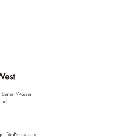
West
farbenen Wasser 
 und 
e. Straßenkünstler, 