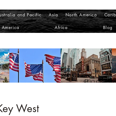
ustralia and Pacific
Asia
North America
Cari
h America
Africa
Blog
 Key West