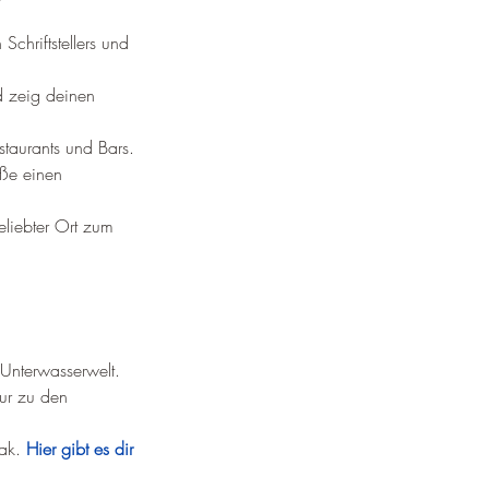
hriftstellers und 
d zeig deinen 
staurants und Bars.
eße einen 
eliebter Ort zum 
 Unterwasserwelt.
ur zu den 
ak. 
Hier gibt es dir 