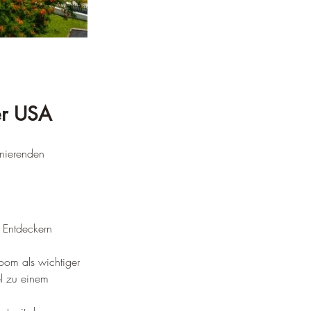
er USA
inierenden 
 Entdeckern 
Boom als wichtiger 
l zu einem 