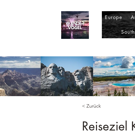
Europe
A
Sout
< Zurück
Reiseziel