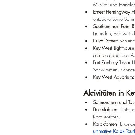
Musiker und Händler 
Ernest Hemingway 
entdecke seine Samm
Southernmost Point B
Freunden, wie weit 
Duval Street:
 Schlend
Key West Lighthouse
atemberaubenden Aus
Fort Zachary Taylor Hi
Schwimmen, Schnorch
Key West Aquarium:
Aktivitäten in K
Schnorcheln und Tau
Bootsfahrten:
 Untern
Korallenriffen.
Kajakfahren:
 Erkund
ultimative Kajak Tour