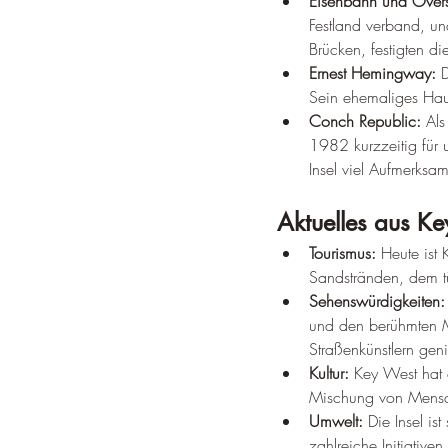
Eisenbahn und Over
Festland verband, u
Brücken, festigten di
Ernest Hemingway:
 
Sein ehemaliges Hau
Conch Republic:
 Als
1982 kurzzeitig für 
Insel viel Aufmerksam
Aktuelles aus Ke
Tourismus:
 Heute ist 
Sandstränden, dem tü
Sehenswürdigkeiten:
und den berühmten M
Straßenkünstlern gen
Kultur:
 Key West hat 
Mischung von Mens
Umwelt:
 Die Insel is
zahlreiche Initiative