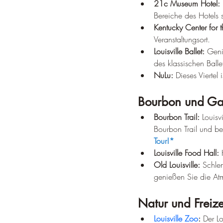
21c Museum Hotel:
Bereiche des Hotels 
Kentucky Center for t
Veranstaltungsort.
Louisville Ballet:
 Geni
des klassischen Balle
NuLu:
 Dieses Viertel
Bourbon und Ga
Bourbon Trail:
 Louisv
Bourbon Trail und be
Tour!*
Louisville Food Hall:
 
Old Louisville:
 Schlen
genießen Sie die At
Natur und Freize
Louisville Zoo
:
 Der L