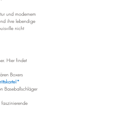
ultur und modernem 
und ihre lebendige 
isville nicht 
r. Hier findet 
ären Boxers 
ittskarte!*
en Baseballschläger 
 faszinierende 