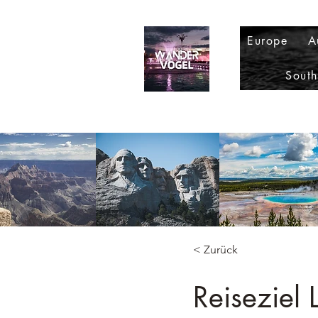
Europe
A
Sout
< Zurück
Reiseziel L