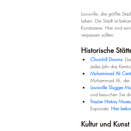
Louisville, die größte St
Leben. Die Stadt ist beka
Kunstszene. Hier sind eini
verpassen sollten:
Historische Stä
Churchill Downs
:
 Di
jedes Jahr das Kentuc
Muhammad Ali Cent
Muhammad Ali, der i
Louisville Slugger M
und besuchen Sie die
Frazier History Mus
Exponate. 
Hier beko
Kultur und Kunst