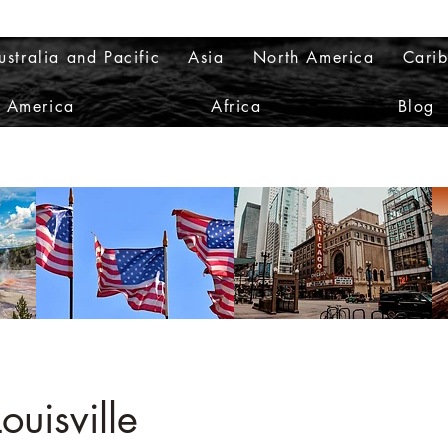
ustralia and Pacific
Asia
North America
Cari
h America
Africa
Blog
ouisville