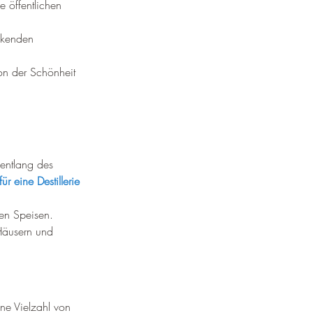
e öffentlichen 
ckenden 
von der Schönheit 
 entlang des 
für eine Destillerie 
len Speisen.
 Häusern und 
ne Vielzahl von 