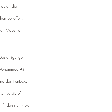
g durch die 
hen betroffen. 
chen Mobs kam.
u Besichtigungen 
s Muhammad Ali 
 und das Kentucky 
University of 
er finden sich viele 