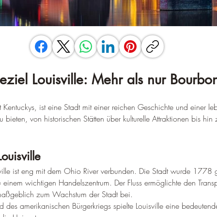
eziel Louisville: Mehr als nur Bourbo
dt Kentuckys, ist eine Stadt mit einer reichen Geschichte und einer l
 bieten, von historischen Stätten über kulturelle Attraktionen bis hin 
ouisville
ville ist eng mit dem Ohio River verbunden. Die Stadt wurde 1778 
zu einem wichtigen Handelszentrum. Der Fluss ermöglichte den Trans
aßgeblich zum Wachstum der Stadt bei.
 des amerikanischen Bürgerkriegs spielte Louisville eine bedeutende