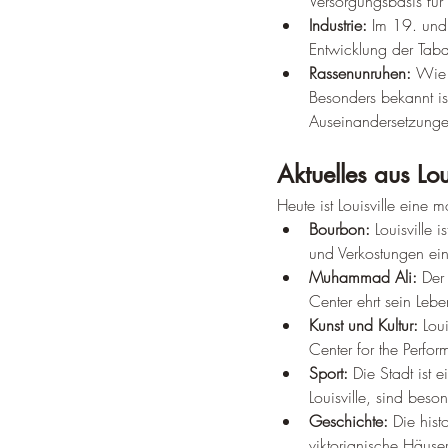
Versorgungsbasis für
Industrie:
 Im 19. und 
Entwicklung der Taba
Rassenunruhen:
 Wie 
Besonders bekannt i
Auseinandersetzunge
Aktuelles aus Lou
Heute ist Louisville eine m
Bourbon:
 Louisville 
und Verkostungen ein
Muhammad Ali:
 Der
Center ehrt sein Lebe
Kunst und Kultur:
 Lou
Center for the Perform
Sport:
 Die Stadt ist 
Louisville, sind beson
Geschichte:
 Die hist
viktorianische Häuse