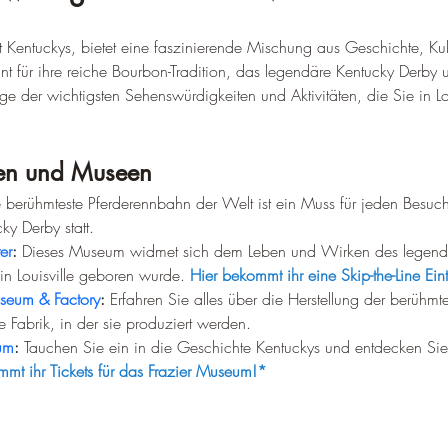
adt Kentuckys, bietet eine faszinierende Mischung aus Geschichte, K
nnt für ihre reiche Bourbon-Tradition, das legendäre Kentucky Derby 
ge der wichtigsten Sehenswürdigkeiten und Aktivitäten, die Sie in Lou
tten und Museen
e berühmteste Pferderennbahn der Welt ist ein Muss für jeden Besuche
ky Derby statt.
er
:
 Dieses Museum widmet sich dem Leben und Wirken des legend
n Louisville geboren wurde. 
Hier bekommt ihr eine Skip-the-Line Eintr
useum & Factory
:
 Erfahren Sie alles über die Herstellung der berühmt
 Fabrik, in der sie produziert werden.
eum
:
 Tauchen Sie ein in die Geschichte Kentuckys und entdecken Sie
mmt ihr Tickets für das Frazier Museum!*