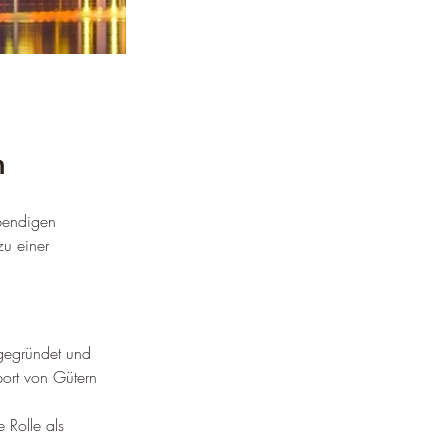
n
ebendigen 
zu einer 
gegründet und 
port von Gütern 
 Rolle als 