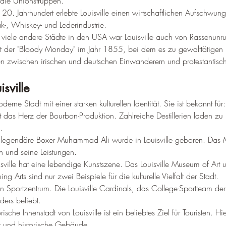
 die Unionstruppen.
20. Jahrhundert erlebte Louisville einen wirtschaftlichen Aufschwun
k-, Whiskey- und Lederindustrie.
viele andere Städte in den USA war Louisville auch von Rassenunru
st der "Bloody Monday" im Jahr 1855, bei dem es zu gewalttätigen 
n zwischen irischen und deutschen Einwanderern und protestantis
isville
oderne Stadt mit einer starken kulturellen Identität. Sie ist bekannt für:
ist das Herz der Bourbon-Produktion. Zahlreiche Destillerien laden z
.
 legendäre Boxer Muhammad Ali wurde in Louisville geboren. Da
n und seine Leistungen.
isville hat eine lebendige Kunstszene. Das Louisville Museum of Art
ing Arts sind nur zwei Beispiele für die kulturelle Vielfalt der Stadt.
ein Sportzentrum. Die Louisville Cardinals, das College-Sportteam der 
ders beliebt.
orische Innenstadt von Louisville ist ein beliebtes Ziel für Touristen. Hi
r und historische Gebäude.