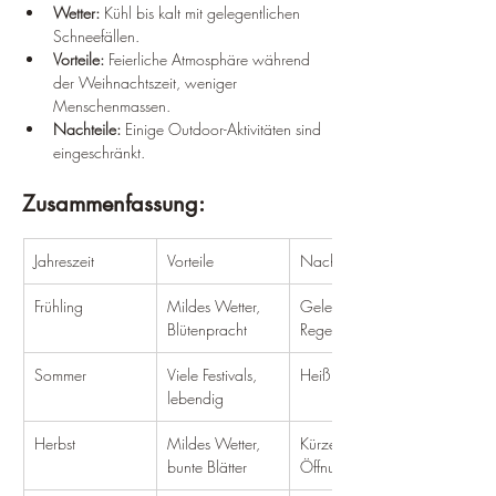
Wetter:
 Kühl bis kalt mit gelegentlichen 
Schneefällen.
Vorteile:
 Feierliche Atmosphäre während 
der Weihnachtszeit, weniger 
Menschenmassen.
Nachteile:
 Einige Outdoor-Aktivitäten sind 
eingeschränkt.
Zusammenfassung:
Jahreszeit
Vorteile
Nachteile
Frühling
Mildes Wetter, 
Gelegentlicher 
Blütenpracht
Regen
Sommer
Viele Festivals, 
Heiß und feucht
lebendig
Herbst
Mildes Wetter, 
Kürzere 
bunte Blätter
Öffnungszeiten