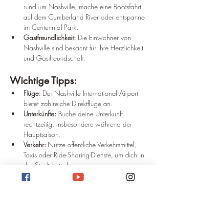
rund um Nashville, mache eine Bootsfahrt 
auf dem Cumberland River oder entspanne 
im Centennial Park.
Gastfreundlichkeit:
 Die Einwohner von 
Nashville sind bekannt für ihre Herzlichkeit 
und Gastfreundschaft.
Wichtige Tipps:
Flüge:
 Der Nashville International Airport 
bietet zahlreiche Direktflüge an.
Unterkünfte:
 Buche deine Unterkunft 
rechtzeitig, insbesondere während der 
Hauptsaison.
Verkehr:
 Nutze öffentliche Verkehrsmittel, 
Taxis oder Ride-Sharing-Dienste, um dich in 
der Stadt fortzubewegen.
Veranstaltungen:
 Informiere dich über 
aktuelle Festivals und Konzerte.
Essen:
 Probiere unbedingt die lokale 
Küche, wie Hot Chicken und Barbecue.