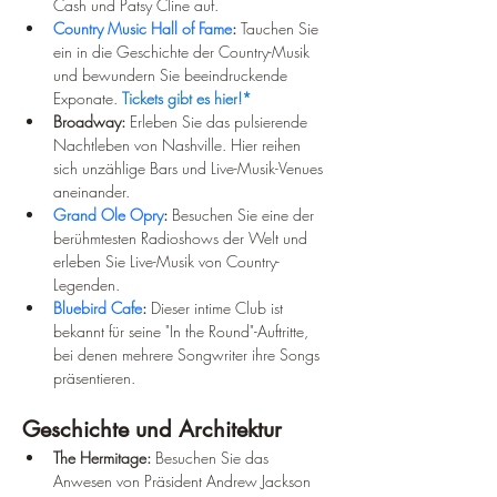
Cash und Patsy Cline auf.
Country Music Hall of Fame
:
 Tauchen Sie 
ein in die Geschichte der Country-Musik 
und bewundern Sie beeindruckende 
Exponate. 
Tickets gibt es hier!*
Broadway:
 Erleben Sie das pulsierende 
Nachtleben von Nashville. Hier reihen 
sich unzählige Bars und Live-Musik-Venues 
aneinander.
Grand Ole Opry
:
 Besuchen Sie eine der 
berühmtesten Radioshows der Welt und 
erleben Sie Live-Musik von Country-
Legenden.
Bluebird Cafe
:
 Dieser intime Club ist 
bekannt für seine "In the Round"-Auftritte, 
bei denen mehrere Songwriter ihre Songs 
präsentieren.
Geschichte und Architektur
The Hermitage:
 Besuchen Sie das 
Anwesen von Präsident Andrew Jackson 