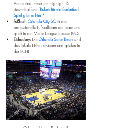
Arena sind immer ein Highlight für 
Basketballfans. 
Tickets für ein Basketball 
Spiel gibt es hier!*
Fußball:
Orlando City SC
 ist das 
professionelle Fußballteam der Stadt und 
spielt in der Major League Soccer (MLS).
Eishockey:
 Die 
Orlando Solar Bears
 sind 
das lokale Eishockeyteam und spielen in 
der ECHL.
Orlando Magic Basketball