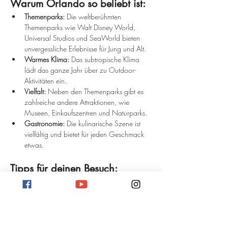
Warum Orlando so beliebt ist:
Themenparks:
 Die weltberühmten 
Themenparks wie Walt Disney World, 
Universal Studios und SeaWorld bieten 
unvergessliche Erlebnisse für Jung und Alt.
Warmes Klima:
 Das subtropische Klima 
lädt das ganze Jahr über zu Outdoor-
Aktivitäten ein.
Vielfalt:
 Neben den Themenparks gibt es 
zahlreiche andere Attraktionen, wie 
Museen, Einkaufszentren und Naturparks.
Gastronomie:
 Die kulinarische Szene ist 
vielfältig und bietet für jeden Geschmack 
etwas.
Tipps für deinen Besuch:
Reisezeit:
 Die beste Reisezeit ist in der 
Regel zwischen November und Mai, 
wenn das Wetter angenehm warm ist und 
die Touristenzahlen etwas geringer sind.
Transport:
 Miete dir ein Auto, um flexibel 