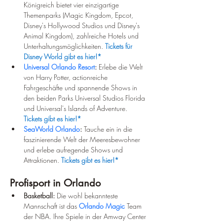
Königreich bietet vier einzigartige 
Themenparks (Magic Kingdom, Epcot, 
Disney's Hollywood Studios und Disney's 
Animal Kingdom), zahlreiche Hotels und 
Unterhaltungsmöglichkeiten. 
Tickets für 
Disney World gibt es hier!*
Universal Orlando Resort
:
 Erlebe die Welt 
von Harry Potter, actionreiche 
Fahrgeschäfte und spannende Shows in 
den beiden Parks Universal Studios Florida 
und Universal's Islands of Adventure. 
Tickets gibt es hier!*
SeaWorld Orlando
:
 Tauche ein in die 
faszinierende Welt der Meeresbewohner 
und erlebe aufregende Shows und 
Attraktionen. 
Tickets gibt es hier!*
Profisport in Orlando
Basketball:
 Die wohl bekannteste 
Mannschaft ist das 
Orlando Magic
 Team 
der NBA. Ihre Spiele in der Amway Center 