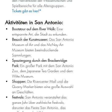
den Nervenkitzel der Wasserrutschen und 
Spielbereiche für alle Altersgruppen. 
Tickets gibt es hier!*
Aktivitäten in San Antonio:
Bootstour auf dem River Walk:
 Eine 
entspannte Art, die Stadt zu erkunden.
Besuch der Kunstmuseen:
 Das San Antonio 
Museum of Art und das McNay Art 
Museum bieten beeindruckende 
Sammlungen.
Spaziergang durch den Brackenridge 
Park:
 Ein großer Park mit dem San Antonio 
Zoo, dem Japanese Tea Garden und dem 
Witte Museum.
Shoppen:
 Die Rivercenter Mall und die 
Quarry Market bieten eine große Auswahl 
an Geschäften.
Festivals:
 San Antonio veranstaltet das 
ganze Jahr über zahlreiche Festivals, 
darunter das Fiesta San Antonio, das 