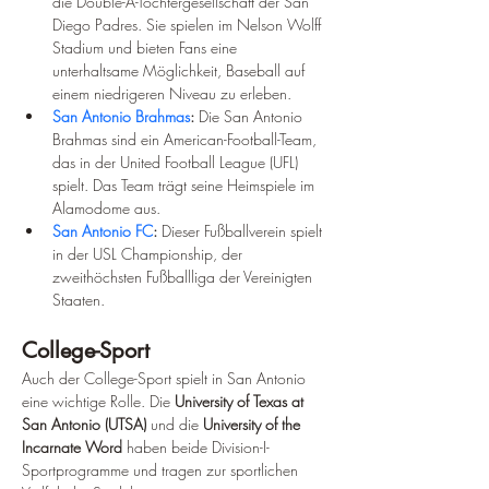
die Double-A-Tochtergesellschaft der San 
Diego Padres. Sie spielen im Nelson Wolff 
Stadium und bieten Fans eine 
unterhaltsame Möglichkeit, Baseball auf 
einem niedrigeren Niveau zu erleben.
San Antonio Brahmas
:
 Die San Antonio 
Brahmas sind ein American-Football-Team, 
das in der United Football League (UFL) 
spielt. Das Team trägt seine Heimspiele im 
Alamodome aus.
San Antonio FC
:
 Dieser Fußballverein spielt 
in der USL Championship, der 
zweithöchsten Fußballliga der Vereinigten 
Staaten.
College-Sport
Auch der College-Sport spielt in San Antonio 
eine wichtige Rolle. Die 
University of Texas at 
San Antonio (UTSA)
 und die 
University of the 
Incarnate Word
 haben beide Division-I-
Sportprogramme und tragen zur sportlichen 