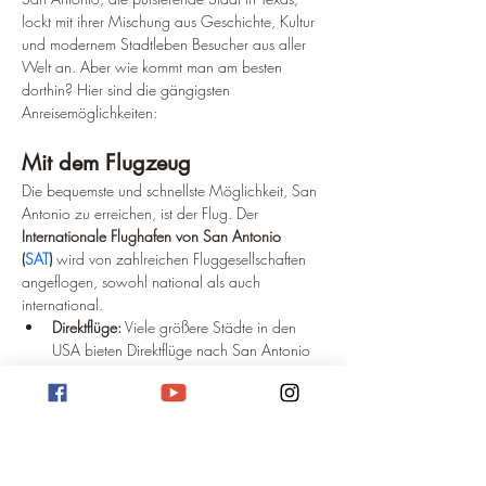
lockt mit ihrer Mischung aus Geschichte, Kultur 
und modernem Stadtleben Besucher aus aller 
Welt an. Aber wie kommt man am besten 
dorthin? Hier sind die gängigsten 
Anreisemöglichkeiten:
Mit dem Flugzeug
Die bequemste und schnellste Möglichkeit, San 
Antonio zu erreichen, ist der Flug. Der 
Internationale Flughafen von San Antonio 
(
SAT
)
 wird von zahlreichen Fluggesellschaften 
angeflogen, sowohl national als auch 
international.
Direktflüge:
 Viele größere Städte in den 
USA bieten Direktflüge nach San Antonio 
an.
Umsteigeflüge:
 Von Deutschland aus sind 
in der Regel Umsteigeflüge über 
Drehkreuze wie 
Atlanta
, 
Chicago
 oder 
Dallas
 notwendig.