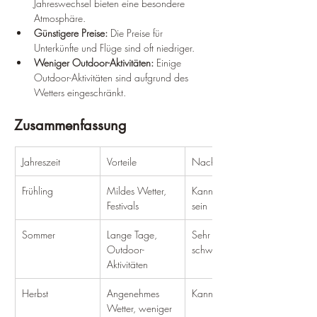
Jahreswechsel bieten eine besondere 
Atmosphäre.
Günstigere Preise:
 Die Preise für 
Unterkünfte und Flüge sind oft niedriger.
Weniger Outdoor-Aktivitäten:
 Einige 
Outdoor-Aktivitäten sind aufgrund des 
Wetters eingeschränkt.
Zusammenfassung
Jahreszeit
Vorteile
Nachteile
Frühling
Mildes Wetter, 
Kann regnerisch 
Festivals
sein
Sommer
Lange Tage, 
Sehr heiß und 
Outdoor-
schwül
Aktivitäten
Herbst
Angenehmes 
Kann windig sein
Wetter, weniger 