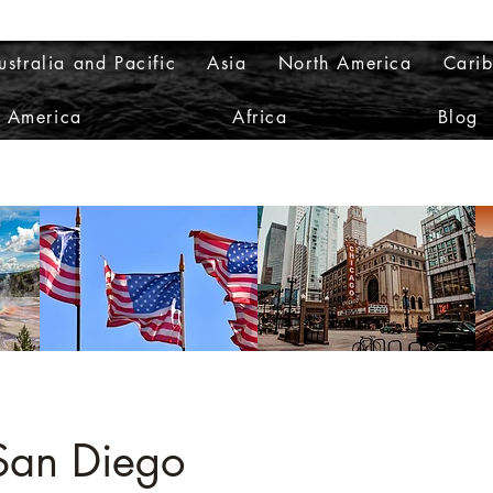
ustralia and Pacific
Asia
North America
Cari
h America
Africa
Blog
 San Diego