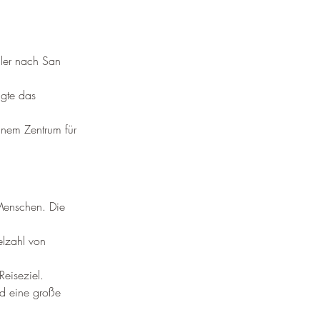
dler nach San 
gte das 
inem Zentrum für 
Menschen. Die 
elzahl von 
eiseziel.
d eine große 