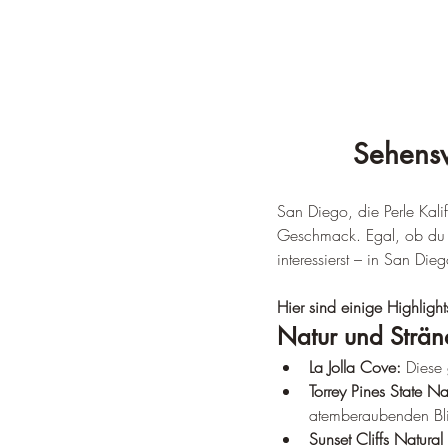
Sehensw
San Diego, die Perle Kalif
Geschmack. Egal, ob du di
interessierst – in San Die
Hier sind einige Highlights
Natur und Strän
La Jolla Cove:
 Diese 
Torrey Pines State Na
atemberaubenden Bli
Sunset Cliffs Natural