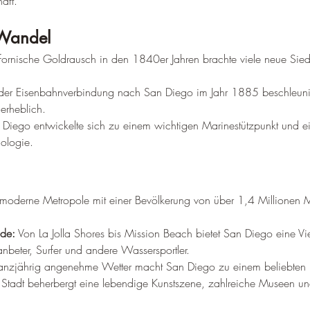
aft.
Wandel
ifornische Goldrausch in den 1840er Jahren brachte viele neue Sie
der Eisenbahnverbindung nach San Diego im Jahr 1885 beschleuni
erheblich.
 Diego entwickelte sich zu einem wichtigen Marinestützpunkt und e
nologie.
 moderne Metropole mit einer Bevölkerung von über 1,4 Millionen 
de:
 Von La Jolla Shores bis Mission Beach bietet San Diego eine Vi
nbeter, Surfer und andere Wassersportler.
anzjährig angenehme Wetter macht San Diego zu einem beliebten R
 Stadt beherbergt eine lebendige Kunstszene, zahlreiche Museen un