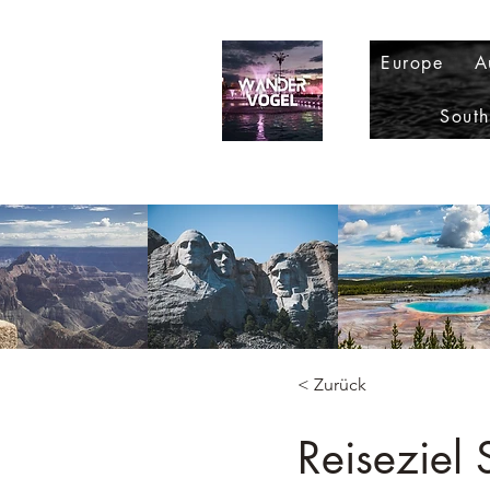
Europe
A
Sout
< Zurück
Reiseziel