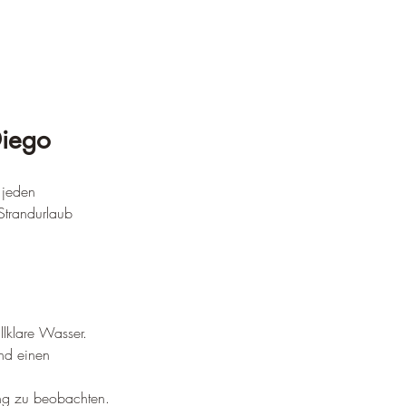
Diego
 jeden 
Strandurlaub 
llklare Wasser.
nd einen 
ng zu beobachten.