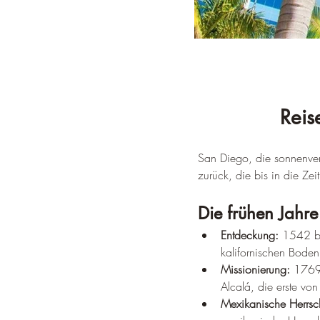
Reis
San Diego, die sonnenverw
zurück, die bis in die Zei
Die frühen Jahre
Entdeckung:
 1542 be
kalifornischen Bode
Missionierung:
 1769 
Alcalá, die erste von
Mexikanische Herrsch