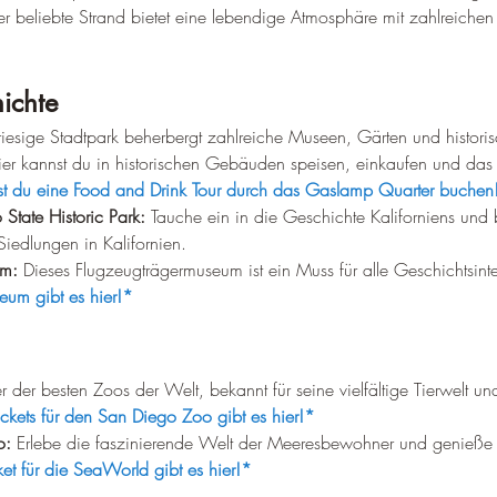
er beliebte Strand bietet eine lebendige Atmosphäre mit zahlreichen 
ichte
 riesige Stadtpark beherbergt zahlreiche Museen, Gärten und histor
ier kannst du in historischen Gebäuden speisen, einkaufen und das
st du eine Food and Drink Tour durch das Gaslamp Quarter buchen
tate Historic Park:
 Tauche ein in die Geschichte Kaliforniens und
Siedlungen in Kalifornien.
m:
 Dieses Flugzeugträgermuseum ist ein Muss für alle Geschichtsinter
um gibt es hier!*
er der besten Zoos der Welt, bekannt für seine vielfältige Tierwelt un
ickets für den San Diego Zoo gibt es hier!*
o:
 Erlebe die faszinierende Welt der Meeresbewohner und genieße
cket für die SeaWorld gibt es hier!*