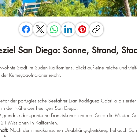
eziel San Diego: Sonne, Strand, Stad
öhnte Stadt im Süden Kaliforniens, blickt auf eine reiche und vielf
t der Kumeyaay-Indianer reicht.
trat der portugiesische Seefahrer Juan Rodríguez Cabrillo als erster
n in der Nähe des heutigen San Diego.
gründete der spanische Franziskaner Junípero Serra die Mission S
 21 Missionen in Kalifornien.
aft:
 Nach dem mexikanischen Unabhängigkeitskrieg fiel auch San