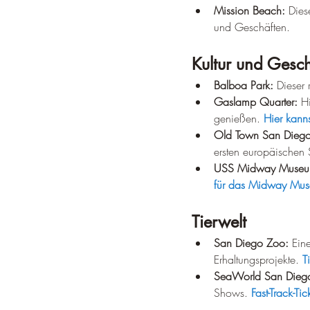
Mission Beach:
 Dies
und Geschäften.
Kultur und Gesch
Balboa Park:
 Dieser
Gaslamp Quarter:
 H
genießen. 
Hier kann
Old Town San Diego S
ersten europäischen 
USS Midway Museu
für das Midway Muse
Tierwelt
San Diego Zoo:
 Ein
Erhaltungsprojekte. 
T
SeaWorld San Dieg
Shows. 
Fast-Track-Ti