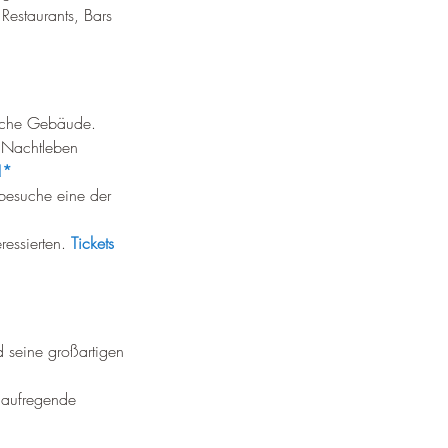
Restaurants, Bars 
ische Gebäude.
 Nachtleben 
!*
 besuche eine der 
essierten. 
Tickets 
d seine großartigen 
 aufregende 