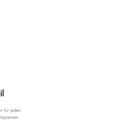
il
n für jeden 
entspannen 