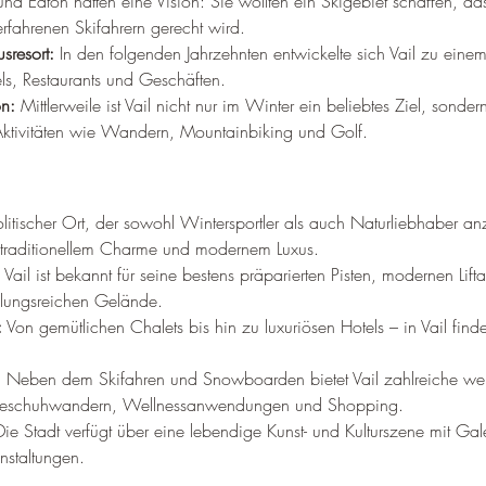
 und Eaton hatten eine Vision: Sie wollten ein Skigebiet schaffen, d
rfahrenen Skifahrern gerecht wird.
sresort:
 In den folgenden Jahrzehnten entwickelte sich Vail zu einem
els, Restaurants und Geschäften.
on:
 Mittlerweile ist Vail nicht nur im Winter ein beliebtes Ziel, sonder
ktivitäten wie Wandern, Mountainbiking und Golf.
litischer Ort, der sowohl Wintersportler als auch Naturliebhaber anz
 traditionellem Charme und modernem Luxus.
 Vail ist bekannt für seine bestens präparierten Pisten, modernen Lif
lungsreichen Gelände.
:
 Von gemütlichen Chalets bis hin zu luxuriösen Hotels – in Vail finde
:
 Neben dem Skifahren und Snowboarden bietet Vail zahlreiche weite
neeschuhwandern, Wellnessanwendungen und Shopping.
Die Stadt verfügt über eine lebendige Kunst- und Kulturszene mit Ga
nstaltungen.