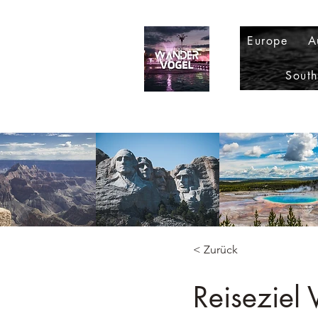
Europe
A
Sout
< Zurück
Reiseziel 