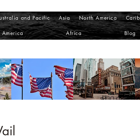
ustralia and Pacific
Asia
North America
Cari
h America
Africa
Blog
Vail