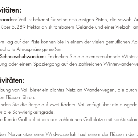
itäten:
boarden:
 Vail ist bekannt für seine erstklassigen Pisten, die sowohl 
t über 5.289 Hektar an skifahrbarem Gelände und einer Vielzahl an Li
m Tag auf der Piste können Sie in einem der vielen gemütlichen Aprè
lebhafte Atmosphäre genießen.
 Schneeschuhwandern:
 Entdecken Sie die atemberaubende Winterla
ng oder einem Spaziergang auf den zahlreichen Winterwanderw
vitäten:
bung von Vail bietet ein dichtes Netz an Wanderwegen, die durch
n Flüssen führen.
unden Sie die Berge auf zwei Rädern. Vail verfügt über ein ausgede
ür alle Schwierigkeitsgrade.
ne Runde Golf auf einem der zahlreichen Golfplätze mit spektakuläre
 den Nervenkitzel einer Wildwasserfahrt auf einem der Flüsse in de