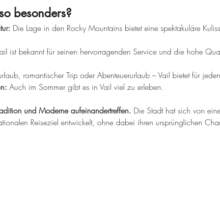
–
so besonders?
ur:
 Die Lage in den Rocky Mountains bietet eine spektakuläre Kulisse
Vail ist bekannt für seinen hervorragenden Service und die hohe Qual
rlaub, romantischer Trip oder Abenteuerurlaub – Vail bietet für jede
on:
 Auch im Sommer gibt es in Vail viel zu erleben.
Tradition und Moderne aufeinandertreffen.
 Die Stadt hat sich von ein
ationalen Reiseziel entwickelt, ohne dabei ihren ursprünglichen Cha