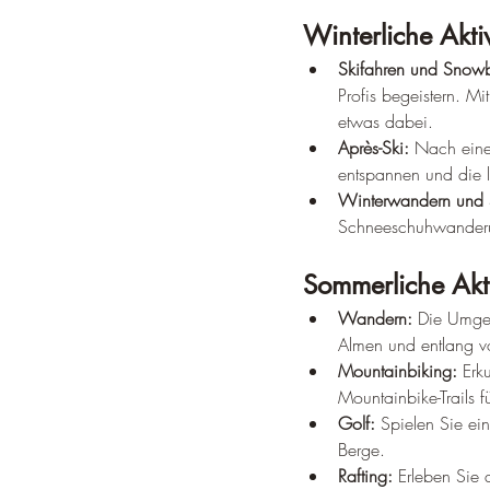
Winterliche Aktiv
Skifahren und Snow
Profis begeistern. Mi
etwas dabei.
Après-Ski:
 Nach eine
entspannen und die 
Winterwandern und
Schneeschuhwanderu
Sommerliche Akti
Wandern:
 Die Umge
Almen und entlang vo
Mountainbiking:
 Erk
Mountainbike-Trails f
Golf:
 Spielen Sie ei
Berge.
Rafting:
 Erleben Sie