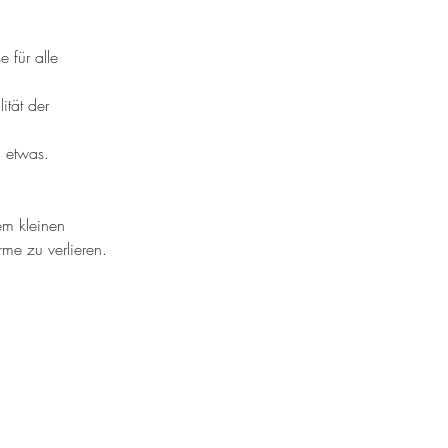
¡
 für alle 
ität der 
n etwas.
em kleinen 
rme zu verlieren.