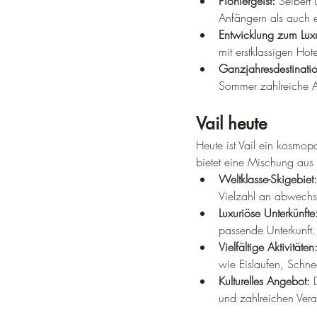
Pioniergeist:
 Seibert
Anfängern als auch e
Entwicklung zum Luxu
mit erstklassigen Hot
Ganzjahresdestinati
Sommer zahlreiche A
Vail heute
Heute ist Vail ein kosmopo
bietet eine Mischung aus
Weltklasse-Skigebiet:
Vielzahl an abwechs
Luxuriöse Unterkünfte
passende Unterkunft.
Vielfältige Aktivitäten
wie Eislaufen, Sch
Kulturelles Angebot:
 
und zahlreichen Vera