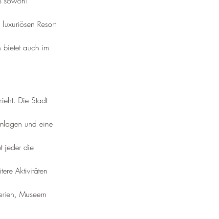
as sowohl 
 luxuriösen Resort 
n bietet auch im 
ieht. Die Stadt 
tanlagen und eine 
t jeder die 
re Aktivitäten 
lerien, Museern 