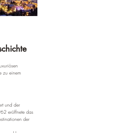
schichte
uxuriösen 
re zu einem 
rt und der 
962 eröffnete das 
stinationen der 