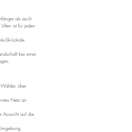
Anfänger als auch 
ften ist für jeden 
s-Ski-Lokale 
ndschaft bei einer 
egen.
 Wälder, über 
hntes Netz an 
r Aussicht auf die 
r Umgebung.