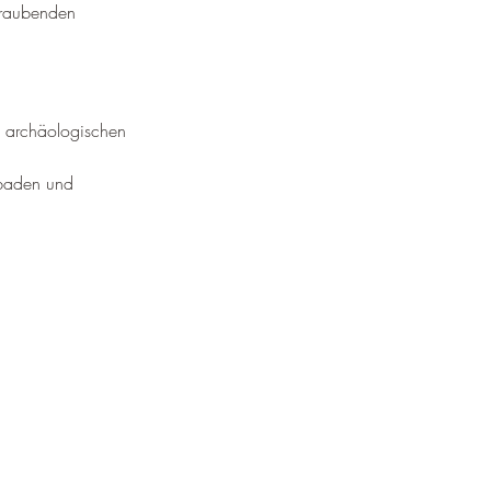
eraubenden 
 archäologischen 
baden und 