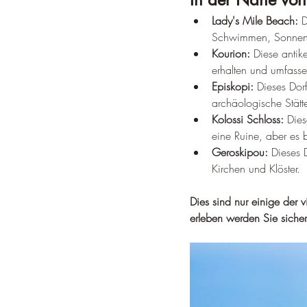
Lady's Mile Beach:
 D
Schwimmen, Sonnen
Kourion:
 Diese antik
erhalten und umfasse
Episkopi:
 Dieses Dorf
archäologische Stätt
Kolossi Schloss:
 Dies
eine Ruine, aber es
Geroskipou:
 Dieses 
Kirchen und Klöster.
Dies sind nur einige der 
erleben werden Sie siche