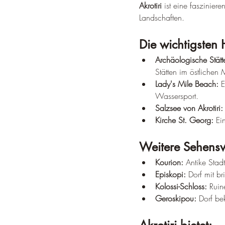
Akrotiri
 ist eine faszinie
Landschaften.
Die wichtigsten 
Archäologische Stätte
Stätten im östlichen 
Lady's Mile Beach:
 
Wassersport.
Salzsee von Akrotiri:
Kirche St. Georg:
 Ei
Weitere Sehensw
Kourion:
 Antike Stad
Episkopi:
 Dorf mit br
Kolossi-Schloss:
 Ruin
Geroskipou:
 Dorf be