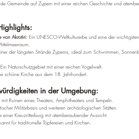
rende Gemeinde auf Zypern mit einer reichen Geschichte und atemb
Highlights:
 von Akrotiri:
 Ein UNESCO-Weltkulturerbe und eine der wichtigsten
Mittelmeerraum.
Einer der längsten Strände Zyperns, ideal zum Schwimmen, Sonnen
 Ein Naturschutzgebiet mit einer reichen Vogelwelt.
ne schöne Kirche aus dem 18. Jahrhundert.
ürdigkeiten in der Umgebung:
t mit Ruinen eines Theaters, Amphitheaters und Tempeln.
itischer Militärbasis und weiteren archäologischen Stätten.
e einer Kreuzritterburg mit atemberaubender Aussicht.
kannt für traditionelle Töpfereien und Kirchen.