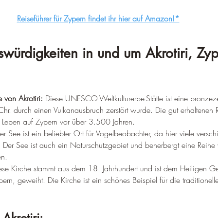
–
Reiseführer für Zypern findet ihr hier auf Amazon!*
würdigkeiten in und um Akrotiri, Zy
 von Akrotiri:
 Diese UNESCO-Weltkulturerbe-Stätte ist eine bronzeze
Chr. durch einen Vulkanausbruch zerstört wurde. Die gut erhaltenen
s Leben auf Zypern vor über 3.500 Jahren.
er See ist ein beliebter Ort für Vogelbeobachter, da hier viele versc
Der See ist auch ein Naturschutzgebiet und beherbergt eine Reihe 
en.
ese Kirche stammt aus dem 18. Jahrhundert und ist dem Heiligen G
rn, geweiht. Die Kirche ist ein schönes Beispiel für die traditionelle
Akrotiri: