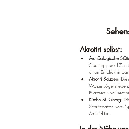
Sehens
Akrotiri selbst:
Archäologische Stätte
Siedlung, die 17 v. 
einen Einblick in da
Akrotiri Salzsee:
 Dies
Wasservögeln leben. 
Pflanzen- und Tierart
Kirche St. Georg:
 Di
Schutzpatron von Zype
Architektur.
In der Nähe von 