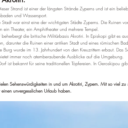
ieser Strand ist einer der längsten Strände Zyperns und ist ein belie
baden und Wassersport.
e Stadt war einst eine der wichtigsten Städte Zyperns. Die Ruinen vo
n ein Theater, ein Amphitheater und mehrere Tempel.
 beherbergt die britische Militärbasis Akrotiri. In Episkopi gibt es a
en, darunter die Ruinen einer antiken Stadt und eines römischen Bad
e Burg wurde im 13. Jahrhundert von den Kreuzrittern erbaut. Das Sc
 bietet immer noch atemberaubende Ausblicke auf die Umgebung.
Dorf ist bekannt für seine traditionellen Töpfereien. In Geroskipou gi
vielen Sehenswürdigkeiten in und um Akrotiri, Zypern. Mit so viel zu
r einen unvergesslichen Urlaub haben.