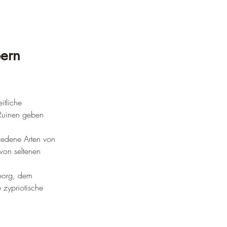
¡
pern
itliche 
 Ruinen geben 
hiedene Arten von 
von seltenen 
eorg, dem 
 zypriotische 