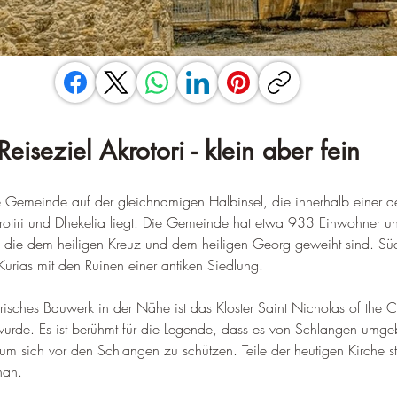
Reiseziel Akrotori - klein aber fein
ine Gemeinde auf der gleichnamigen Halbinsel, die innerhalb einer d
otiri und Dhekelia liegt. 
Die Gemeinde hat etwa 933 Einwohner und 
n, die dem heiligen Kreuz und dem heiligen Georg geweiht sind
. 
Süd
Kurias mit den Ruinen einer antiken Siedlung
.
risches Bauwerk in der Nähe ist das Kloster Saint Nicholas of the Ca
wurde. 
Es ist berühmt für die Legende, dass es von Schlangen umg
um sich vor den Schlangen zu schützen
. 
Teile der heutigen Kirche
nan
.