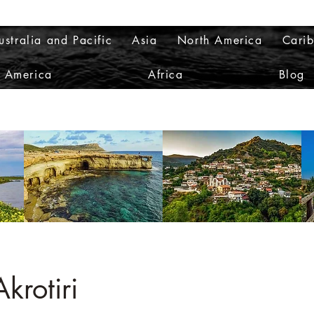
ustralia and Pacific
Asia
North America
Cari
h America
Africa
Blog
krotiri