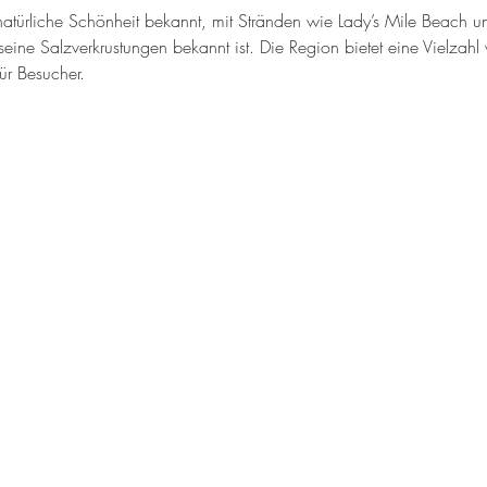
ne natürliche Schönheit bekannt, mit Stränden wie Lady’s Mile Beach 
eine Salzverkrustungen bekannt ist
. 
Die Region bietet eine Vielzahl 
ür Besucher
.