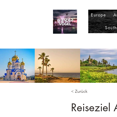
Europe
A
Sout
< Zurück
Reiseziel A