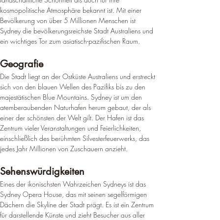
kosmopolitische Atmosphäre bekannt ist. 
Mit einer 
Bevölkerung von über 5 Millionen Menschen ist 
Sydney die bevölkerungsreichste Stadt Australiens und 
ein wichtiges Tor zum asiatisch-pazifischen Raum
.
Geografie
Die Stadt liegt an der Ostküste Australiens und erstreckt 
sich von den blauen Wellen des Pazifiks bis zu den 
majestätischen Blue Mountains. Sydney ist um den 
atemberaubenden Naturhafen herum gebaut, der als 
einer der schönsten der Welt gilt. 
Der Hafen ist das 
Zentrum vieler Veranstaltungen und Feierlichkeiten, 
einschließlich des berühmten Silvesterfeuerwerks, das 
jedes Jahr Millionen von Zuschauern anzieht
.
Sehenswürdigkeiten
Eines der ikonischsten Wahrzeichen Sydneys ist das 
Sydney Opera House, das mit seinen segelförmigen 
Dächern die Skyline der Stadt prägt. 
Es ist ein Zentrum 
für darstellende Künste und zieht Besucher aus aller 