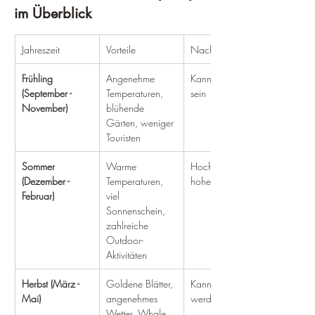
im Überblick
Jahreszeit
Vorteile
Nachteile
Frühling 
Angenehme 
Kann regnerisch 
(September - 
Temperaturen, 
sein
November)
blühende 
Gärten, weniger 
Touristen
Sommer 
Warme 
Hochsaison, 
(Dezember - 
Temperaturen, 
hohe Preise
Februar)
viel 
Sonnenschein, 
zahlreiche 
Outdoor-
Aktivitäten
Herbst (März - 
Goldene Blätter, 
Kann windig 
Mai)
angenehmes 
werden
Wetter, Whale 