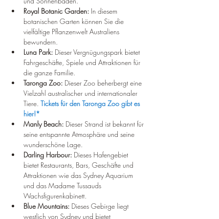
und Sonnenbaden.
Royal Botanic Garden:
 In diesem 
botanischen Garten können Sie die 
vielfältige Pflanzenwelt Australiens 
bewundern.
Luna Park:
 Dieser Vergnügungspark bietet 
Fahrgeschäfte, Spiele und Attraktionen für 
die ganze Familie.
Taronga Zoo:
 Dieser Zoo beherbergt eine 
Vielzahl australischer und internationaler 
Tiere. 
Tickets für den Taronga Zoo gibt es 
hier!*
Manly Beach:
 Dieser Strand ist bekannt für 
seine entspannte Atmosphäre und seine 
wunderschöne Lage.
Darling Harbour:
 Dieses Hafengebiet 
bietet Restaurants, Bars, Geschäfte und 
Attraktionen wie das Sydney Aquarium 
und das Madame Tussauds 
Wachsfigurenkabinett.
Blue Mountains:
 Dieses Gebirge liegt 
westlich von Sydney und bietet 