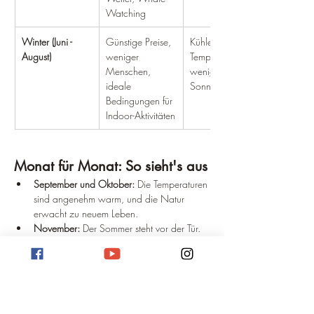
Watching
Winter (Juni - 
Günstige Preise, 
Kühlere 
August)
weniger 
Temperaturen, 
Menschen, 
weniger 
ideale 
Sonnenstunden
Bedingungen für 
Indoor-Aktivitäten
Monat für Monat: So sieht's aus
September und Oktober:
 Die Temperaturen 
sind angenehm warm, und die Natur 
erwacht zu neuem Leben.
November:
 Der Sommer steht vor der Tür. 
Die Tage werden länger, und das Meer 
lädt zum Baden ein.
Dezember bis Februar:
 Hochsaison in 
Sydney. Die Temperaturen sind am 
höchsten, und die Strände sind gut 