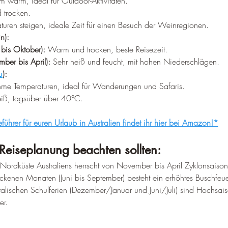
–
 warm, ideal für Outdoor-Aktivitäten.
 trocken.
turen steigen, ideale Zeit für einen Besuch der Weinregionen.
n):
 bis Oktober):
 Warm und trocken, beste Reisezeit.
ber bis April):
 Sehr heiß und feucht, mit hohen Niederschlägen.
u
):
me Temperaturen, ideal für Wanderungen und Safaris.
eiß, tagsüber über 40°C.
eführer für euren Urlaub in Australien findet ihr hier bei Amazon!*
Reiseplanung beachten sollten:
 Nordküste Australiens herrscht von November bis April Zyklonsaison
ockenen Monaten (Juni bis September) besteht ein erhöhtes Buschfeue
ralischen Schulferien (Dezember/Januar und Juni/Juli) sind Hochsai
er.