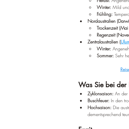
Herbst:
 Angenehm
Winter:
 Mild und
Frühling:
 Tempera
Nordaustralien (Darwi
Trockenzeit (Mai
Regenzeit (Novem
Zentralaustralien (
Ulur
Winter:
 Angeneh
Sommer:
 Sehr h
Reis
Was Sie bei der 
Zyklonsaison:
 An der
Buschfeuer:
 In den tr
Hochsaison:
 Die aust
dementsprechend teur