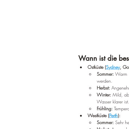
Wann ist die bes
Ostküste (
Sydney
, Go
Sommer:
 Warm u
werden.
Herbst:
 Angeneh
Winter:
 Mild, ab
Wasser klarer ist
Frühling:
 Tempera
Westküste (
Perth
):
Sommer:
 Sehr h