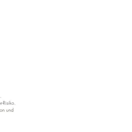
¡
.
r-Risiko.
son und 