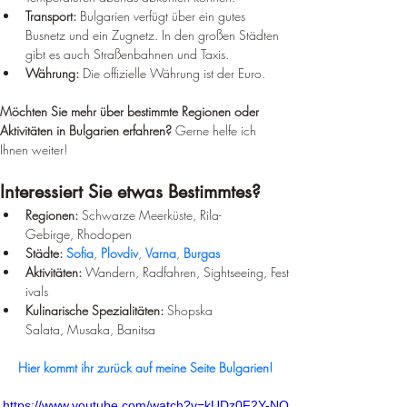
Transport:
 Bulgarien verfügt über ein gutes 
Busnetz und ein Zugnetz. In den großen Städten 
gibt es auch Straßenbahnen und Taxis.
Währung:
 Die offizielle Währung ist der Euro.
Möchten Sie mehr über bestimmte Regionen oder 
Aktivitäten in Bulgarien erfahren?
 Gerne helfe ich 
Ihnen weiter!
Interessiert Sie etwas Bestimmtes?
Regionen:
 Schwarze Meerküste, Rila-
Gebirge, Rhodopen
Städte:
Sofia
, 
Plovdiv
, 
Varna
, 
Burgas
Aktivitäten:
 Wandern, Radfahren, Sightseeing, Fest
ivals
Kulinarische Spezialitäten:
 Shopska 
Salata, Musaka, Banitsa
Hier kommt ihr zurück auf meine Seite Bulgarien!
https://www.youtube.com/watch?v=kUDz0F2Y-NQ