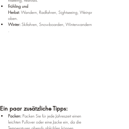
htseeing, Festivals.
Frühling und 
Herbst:
 Wandern, Radfahren, Sightseeing, Weinpr
oben.
Winter:
 Skifahren, Snowboarden, Winterwandern
.
Ein paar zusätzliche Tipps:
Packen:
 Packen Sie für jede Jahreszeit einen 
leichten Pullover oder eine Jacke ein, da die 
Temperaturen abends abkühlen können.