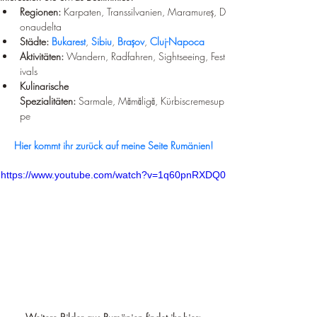
¡
Regionen:
 Karpaten, Transsilvanien, Maramureș, D
onaudelta
Städte:
Bukarest
, 
Sibiu
, 
Brașov
, 
Cluj-Napoca
Aktivitäten:
 Wandern, Radfahren, Sightseeing, Fest
ivals
Kulinarische 
Spezialitäten:
 Sarmale, Mămăligă, Kürbiscremesup
pe
Hier kommt ihr zurück auf meine Seite Rumänien!
https://www.youtube.com/watch?v=1q60pnRXDQ0