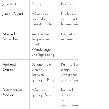
Jahreszeit
Vorteile
Nachteile
Juni bis August
Warmes Wetter, 
Hochsaison, 
Badeurlaub, 
viele Touristen, 
viele Aktivitäten
höhere Preise
Mai und 
Angenehme 
Kann etwas 
September
Temperaturen, 
regnerisch sein
ideal für 
Wanderungen 
und Sightseeing
April und 
Schöne Natur, 
Kann kühl sein, 
Oktober
weniger 
einige 
Touristen, 
Attraktionen 
günstigere Preise
geschlossen
Dezember bis 
Wintersport, 
Kalt und 
Februar
günstige Preise
schneereich, 
viele Orte 
geschlossen