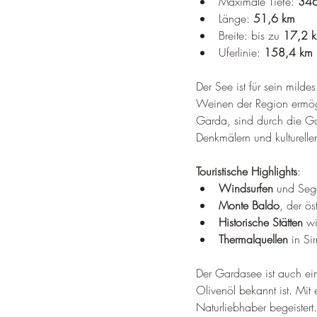
Maximale Tiefe: 
34
Länge: 
51,6 km
Breite: bis zu 
17,2 
Uferlinie: 
158,4 km
Der See ist für sein mil
Weinen der Region ermög
Garda, sind durch die Ga
Denkmälern und kulturell
Touristische Highlights
:
Windsurfen
 und Seg
Monte Baldo
, der ö
Historische Stätten
 w
Thermalquellen
 in S
Der Gardasee ist auch ein
Olivenöl bekannt ist
. 
Mit 
Naturliebhaber begeistert
.