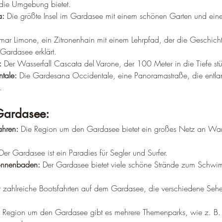
die Umgebung bietet.
a:
 Die größte Insel im Gardasee mit einem schönen Garten und ein
imar Limone, ein Zitronenhain mit einem Lehrpfad, der die Geschich
Gardasee erklärt.
:
 Der Wasserfall Cascata del Varone, der 100 Meter in die Tiefe stü
tale:
 Die Gardesana Occidentale, eine Panoramastraße, die entla
.
Gardasee:
hren:
 Die Region um den Gardasee bietet ein großes Netz an Wa
Der Gardasee ist ein Paradies für Segler und Surfer.
nnenbaden:
 Der Gardasee bietet viele schöne Strände zum Schw
bt zahlreiche Bootsfahrten auf dem Gardasee, die verschiedene Seh
er Region um den Gardasee gibt es mehrere Themenparks, wie z. B