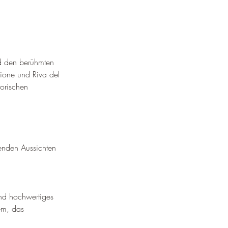
d den berühmten 
ione und Riva del 
orischen 
benden Aussichten
und hochwertiges 
em, das 