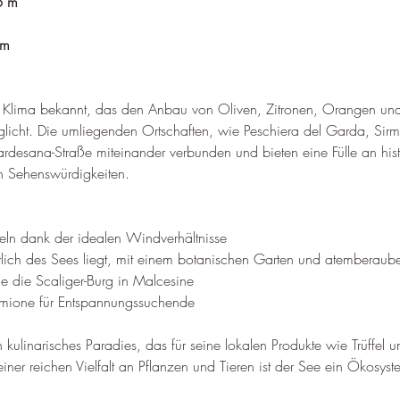
6 m
km
des Klima bekannt, das den Anbau von Oliven, Zitronen, Orangen un
licht
. 
Die umliegenden Ortschaften, wie Peschiera del Garda, Sirm
rdesana-Straße miteinander verbunden und bieten eine Fülle an hist
en Sehenswürdigkeiten
.
eln dank der idealen Windverhältnisse
stlich des Sees liegt, mit einem botanischen Garten und atemberau
ie die Scaliger-Burg in Malcesine
irmione für Entspannungssuchende
 kulinarisches Paradies, das für seine lokalen Produkte wie Trüffel 
einer reichen Vielfalt an Pflanzen und Tieren ist der See ein Ökosyst