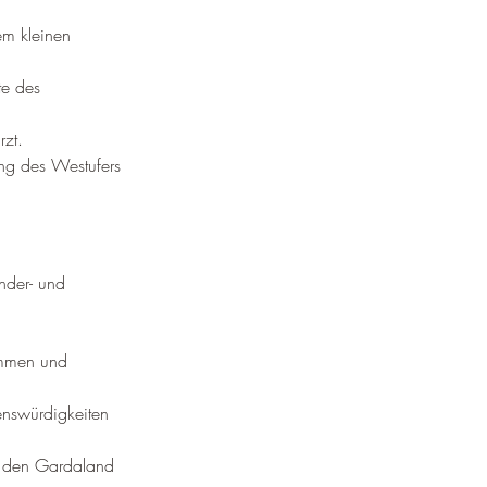
em kleinen 
te des 
rzt.
ng des Westufers 
nder- und 
immen und 
enswürdigkeiten 
. den Gardaland 