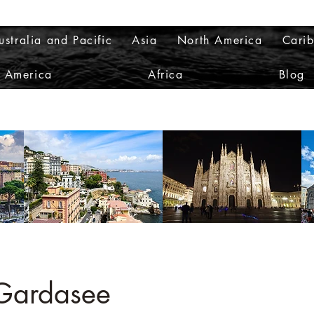
ustralia and Pacific
Asia
North America
Cari
h America
Africa
Blog
 Gardasee