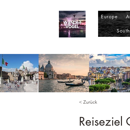
Europe
A
Sout
< Zurück
Reiseziel