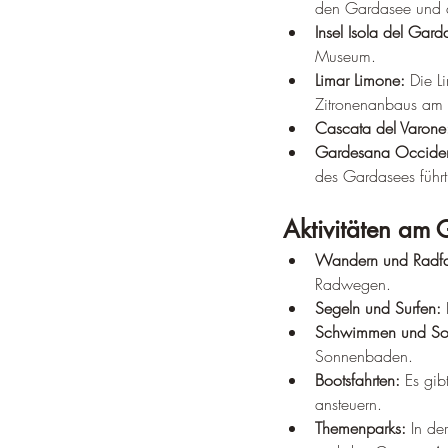
den Gardasee und 
Insel Isola del Gard
Museum.
Limar Limone:
 Die L
Zitronenanbaus am 
Cascata del Varone
Gardesana Occiden
des Gardasees führt
Aktivitäten am 
Wandern und Radfa
Radwegen.
Segeln und Surfen:
 
Schwimmen und So
Sonnenbaden.
Bootsfahrten:
 Es gi
ansteuern.
Themenparks:
 In d