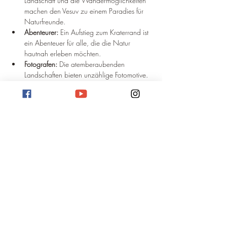
Landschaft und die Wandermöglichkeiten 
machen den Vesuv zu einem Paradies für 
Naturfreunde.
Abenteurer:
 Ein Aufstieg zum Kraterrand ist 
ein Abenteuer für alle, die die Natur 
hautnah erleben möchten.
Fotografen:
 Die atemberaubenden 
Landschaften bieten unzählige Fotomotive.
Fazit
Der Vesuv ist ein Ort voller Geschichte, Natur 
und Abenteuer. Er bietet eine einzigartige 
Kombination aus Kultur und Natur und ist ein 
Muss für jeden, der Italien besucht. Ob man 
sich für Geschichte, Natur oder einfach nur für 
einen atemberaubenden Ausblick interessiert, 
der Vesuv hat für jeden etwas zu bieten.
Beste Reisezeit für den Vesuv
Informationen über die beste Reisezeit für den 
Vesuv bekommt ihr auf 
optimalereisezeit.de
!