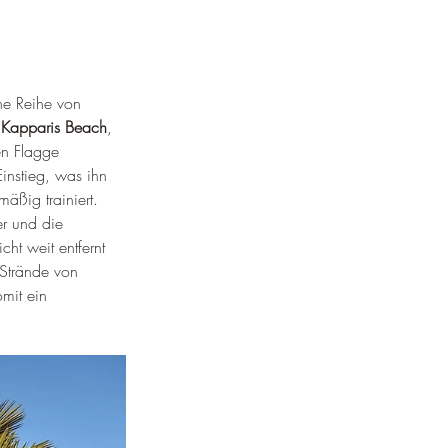
ne Reihe von 
 
Kapparis Beach
, 
en Flagge 
Einstieg, was ihn 
äßig trainiert. 
er und die 
ht weit entfernt 
 Strände von 
mit ein 