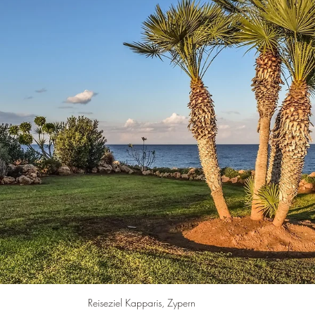
–
Reiseziel Kapparis, Zypern