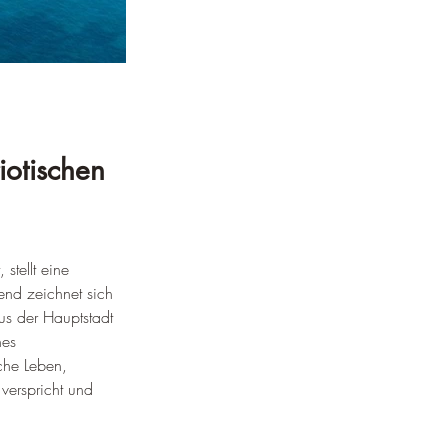
iotischen 
stellt eine 
end zeichnet sich 
us der Hauptstadt 
nes 
che Leben, 
verspricht und 