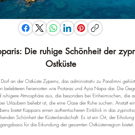
paris: Die ruhige Schönheit der zypr
Ostküste
orf an der Ostküste Zyperns, das administrativ zu Paralimni gehört, 
 den belebteren Ferienorten wie Protaras und Ayia Napa dar. Die Geg
d ruhigere Atmosphäre aus, die besonders bei Einheimischen, die a
i Urlaubern beliebt ist, die eine Oase der Ruhe suchen. Anstatt ei
ns bietet Kapparis einen authentischeren Einblick in das zypriotis
kenden Schönheit der Küstenlandschaft. Es ist ein Ort, der Erholung 
sgangsbasis für die Erkundung der gesamten Ostküstenregion bietet.