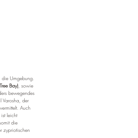
in die Umgebung. 
Tree Bay)
, sowie 
nders bewegendes 
il Varosha, der 
ermittelt. Auch 
st leicht 
somit die 
r zypriotischen 