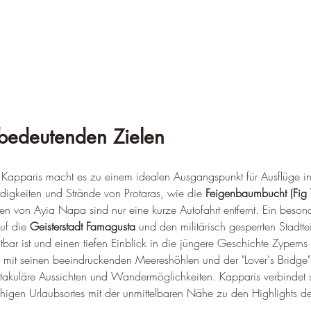
bedeutenden Zielen
n Kapparis macht es zu einem idealen Ausgangspunkt für Ausflüge 
igkeiten und Strände von Protaras, wie die 
Feigenbaumbucht (Fig 
en von Ayia Napa sind nur eine kurze Autofahrt entfernt. Ein beso
auf die 
Geisterstadt Famagusta
 und den militärisch gesperrten Stadtte
bar ist und einen tiefen Einblick in die jüngere Geschichte Zyperns v
 mit seinen beeindruckenden Meereshöhlen und der "Lover's Bridge" i
ktakuläre Aussichten und Wandermöglichkeiten. Kapparis verbindet 
higen Urlaubsortes mit der unmittelbaren Nähe zu den Highlights de