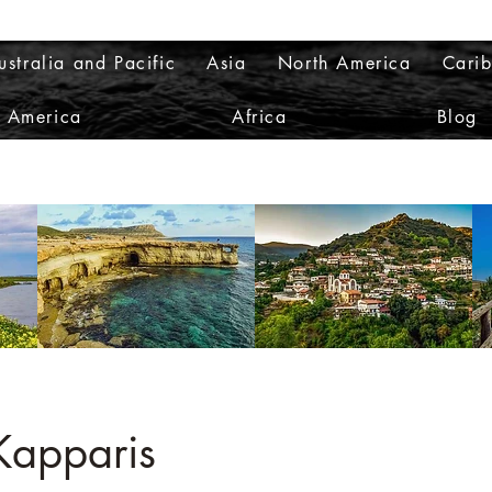
ustralia and Pacific
Asia
North America
Cari
h America
Africa
Blog
 Kapparis