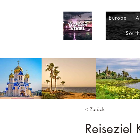
Europe
A
Sout
< Zurück
Reiseziel