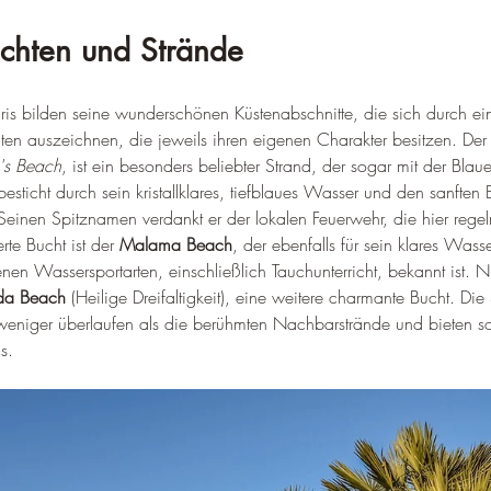
chten und Strände
is bilden seine wunderschönen Küstenabschnitte, die sich durch ei
ten auszeichnen, die jeweils ihren eigenen Charakter besitzen. Der
's Beach
, ist ein besonders beliebter Strand, der sogar mit der Blau
sticht durch sein kristallklares, tiefblaues Wasser und den sanften 
Seinen Spitznamen verdankt er der lokalen Feuerwehr, die hier regelm
te Bucht ist der 
Malama Beach
, der ebenfalls für sein klares Wass
en Wassersportarten, einschließlich Tauchunterricht, bekannt ist. Nic
ada Beach
 (Heilige Dreifaltigkeit), eine weitere charmante Bucht. Die
weniger überlaufen als die berühmten Nachbarstrände und bieten so
s.