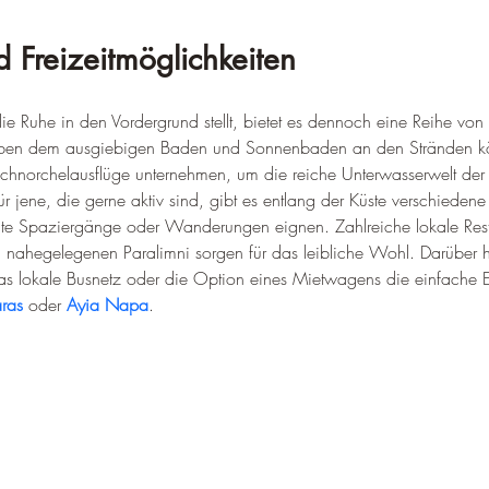
d Freizeitmöglichkeiten
e Ruhe in den Vordergrund stellt, bietet es dennoch eine Reihe von 
Neben dem ausgiebigen Baden und Sonnenbaden an den Stränden k
norchelausflüge unternehmen, um die reiche Unterwasserwelt der kr
 jene, die gerne aktiv sind, gibt es entlang der Küste verschieden
nte Spaziergänge oder Wanderungen eignen. Zahlreiche lokale Rest
m nahegelegenen Paralimni sorgen für das leibliche Wohl. Darüber h
s lokale Busnetz oder die Option eines Mietwagens die einfache E
aras
 oder 
Ayia Napa
.