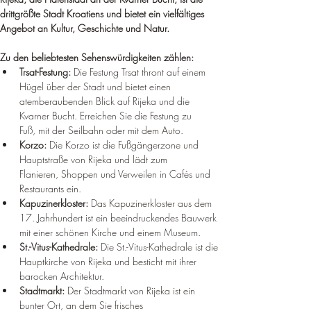
drittgrößte Stadt Kroatiens und bietet ein vielfältiges 
Angebot an Kultur, Geschichte und Natur.
Zu den beliebtesten Sehenswürdigkeiten zählen:
Trsat-Festung:
 Die Festung Trsat thront auf einem 
Hügel über der Stadt und bietet einen 
atemberaubenden Blick auf Rijeka und die 
Kvarner Bucht. Erreichen Sie die Festung zu 
Fuß, mit der Seilbahn oder mit dem Auto.
Korzo:
 Die Korzo ist die Fußgängerzone und 
Hauptstraße von Rijeka und lädt zum 
Flanieren, Shoppen und Verweilen in Cafés und 
Restaurants ein.
Kapuzinerkloster:
 Das Kapuzinerkloster aus dem 
17. Jahrhundert ist ein beeindruckendes Bauwerk 
mit einer schönen Kirche und einem Museum.
St.-Vitus-Kathedrale:
 Die St.-Vitus-Kathedrale ist die 
Hauptkirche von Rijeka und besticht mit ihrer 
barocken Architektur.
Stadtmarkt:
 Der Stadtmarkt von Rijeka ist ein 
bunter Ort, an dem Sie frisches 