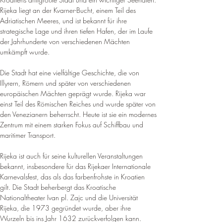
Rijeka liegt an der Kvarner-Bucht, einem Teil des 
Adriatischen Meeres, und ist bekannt für ihre 
strategische Lage und ihren tiefen Hafen, der im Laufe 
der Jahrhunderte von verschiedenen Mächten 
umkämpft wurde
.
Die Stadt hat eine vielfältige Geschichte, die von 
Illyrern, Römern und später von verschiedenen 
europäischen Mächten geprägt wurde. Rijeka war 
einst Teil des Römischen Reiches und wurde später von 
den Venezianern beherrscht. 
Heute ist sie ein modernes 
Zentrum mit einem starken Fokus auf Schiffbau und 
maritimer Transport
.
Rijeka ist auch für seine kulturellen Veranstaltungen 
bekannt, insbesondere für das Rijekaer Internationale 
Karnevalsfest, das als das farbenfrohste in Kroatien 
gilt. Die Stadt beherbergt das Kroatische 
Nationaltheater Ivan pl. 
Zajc und die Universität 
Rijeka, die 1973 gegründet wurde, aber ihre 
Wurzeln bis ins Jahr 1632 zurückverfolgen kann
.