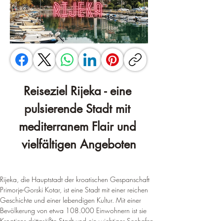
Reiseziel Rijeka - eine 
pulsierende Stadt mit 
mediterranem Flair und 
vielfältigen Angeboten
Rijeka, die Hauptstadt der kroatischen Gespanschaft 
Primorje-Gorski Kotar, ist eine Stadt mit einer reichen 
Geschichte und einer lebendigen Kultur. 
Mit einer 
Bevölkerung von etwa 108.000 Einwohnern ist sie 
Kroatiens drittgrößte Stadt und ein wichtiger Seehafen
. 