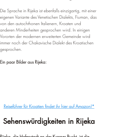
Die Sprache in Rijeka ist ebenfalls einzigartig, mit einer 
eigenen Variante des Venetischen Dialekts, Fiuman, das 
von den autochthonen Italienern, Kroaten und 
anderen Minderheiten gesprochen wird. 
In einigen 
Vororten der modernen erweiterten Gemeinde wird 
immer noch der Chakavische Dialekt des Kroatischen 
gesprochen
.
Ein paar Bilder aus Rijeka:
Reiseführer für Kroatien findet ihr hier auf Amazon!*
Sehenswürdigkeiten in Rijeka
Rijeka, die Hafenstadt an der Kvarner Bucht, ist die 