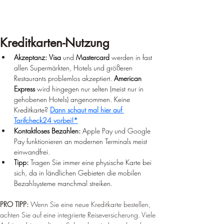
Kreditkarten-Nutzung
Akzeptanz:
Visa
 und 
Mastercard
 werden in fast 
allen Supermärkten, Hotels und größeren 
Restaurants problemlos akzeptiert. 
American 
Express
 wird hingegen nur selten (meist nur in 
gehobenen Hotels) angenommen. 
Keine 
Kreditkarte? 
Dann schaut mal hier auf 
Tarifcheck24 vorbei!*
Kontaktloses Bezahlen:
 Apple Pay und Google 
Pay funktionieren an modernen Terminals meist 
einwandfrei.
Tipp:
 Tragen Sie immer eine physische Karte bei 
sich, da in ländlichen Gebieten die mobilen 
Bezahlsysteme manchmal streiken.
PRO TIPP: 
Wenn Sie eine neue Kreditkarte bestellen, 
achten Sie auf eine integrierte Reiseversicherung. Viele 