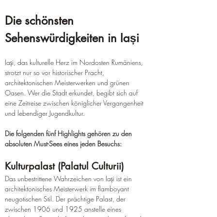
Die schönsten 
Sehenswürdigkeiten in Iași
Iași, das kulturelle Herz im Nordosten Rumäniens, 
strotzt nur so vor historischer Pracht, 
architektonischen Meisterwerken und grünen 
Oasen. Wer die Stadt erkundet, begibt sich auf 
eine Zeitreise zwischen königlicher Vergangenheit 
und lebendiger Jugendkultur.
Die folgenden fünf Highlights gehören zu den 
absoluten Must-Sees eines jeden Besuchs:
Kulturpalast (Palatul Culturii)
Das unbestrittene Wahrzeichen von Iași ist ein 
architektonisches Meisterwerk im flamboyant 
neugotischen Stil. Der prächtige Palast, der 
zwischen 1906 und 1925 anstelle eines 