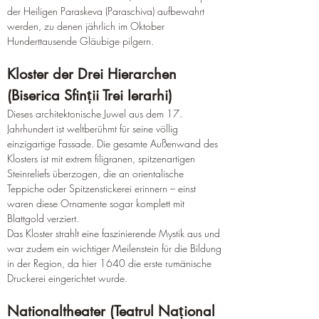
der Heiligen Paraskeva (Paraschiva) aufbewahrt 
werden, zu denen jährlich im Oktober 
Hunderttausende Gläubige pilgern.
Kloster der Drei Hierarchen 
(Biserica Sfinții Trei Ierarhi)
Dieses architektonische Juwel aus dem 17. 
Jahrhundert ist weltberühmt für seine völlig 
einzigartige Fassade. Die gesamte Außenwand des 
Klosters ist mit extrem filigranen, spitzenartigen 
Steinreliefs überzogen, die an orientalische 
Teppiche oder Spitzenstickerei erinnern – einst 
waren diese Ornamente sogar komplett mit 
Blattgold verziert.
Das Kloster strahlt eine faszinierende Mystik aus und 
war zudem ein wichtiger Meilenstein für die Bildung 
in der Region, da hier 1640 die erste rumänische 
Druckerei eingerichtet wurde.
Nationaltheater (Teatrul Național 