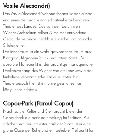
Vasile Alecsandri)
Das Vasile-Alecsandri-Nationaltheater ist das älteste 
und eines der architektonisch atemberaubendsten 
Theater des Landes. Das von den berühmten 
Wiener Architekten Fellner & Helmer entworfene 
Gebäude verbindet neoklassizistische und barocke 
Stilelemente.
Der Innenraum ist ein wahr gewordener Traum aus 
Blattgold, filigranem Stuck und rotem Samt. Der 
absolute Höhepunkt ist der prächtige, handgemalte 
Deckenvorhang des Wiener Malers Lenz sowie der 
funkelnde venezianische Kristallleuchter. Ein 
Theaterbesuch hier ist ein unvergessliches, fast 
königliches Erlebnis.
Copou-Park (Parcul Copou)
Nach so viel Kultur und Steinpracht bietet der 
Copou-Park die perfekte Erholung im Grünen. Als 
ältlicher und berühmtester Park der Stadt ist er eine 
grüne Oase der Ruhe und ein beliebter Treffpunkt für 