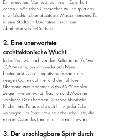
Einheimischen. Man setzt sich in ein Café, hört 
echten rumänischen Gesprächen zu und spürt das 
unverfälschte Leben abseits des Massentourismus. Es 
ist eine Stadt zum Durchatmen, nicht zum 
Abarbeiten von To-Do-Listen.
2. Eine unerwartete 
architektonische Wucht
Jedes Mal, wenn ich vor dem Kulturpalast (
Palatul 
Culturii
) stehe, bin ich wieder aufs Neue 
beeindruckt. Diese neugotische Fassade, die 
riesigen Gärten dahinter und der nahtlose 
Übergang zum modernen 
Palas Mall
-Komplex 
zeigen, wie perfekt Iași Tradition und Moderne 
verbindet. Dazu kommen Dutzende historische 
Kirchen und Paläste, die sich hinter jeder Ecke 
verbergen. Die Stadt hat eine ästhetische Tiefe, die 
man im Osten des Landes schlicht nicht erwartet.
3. Der unschlagbare Spirit durch 