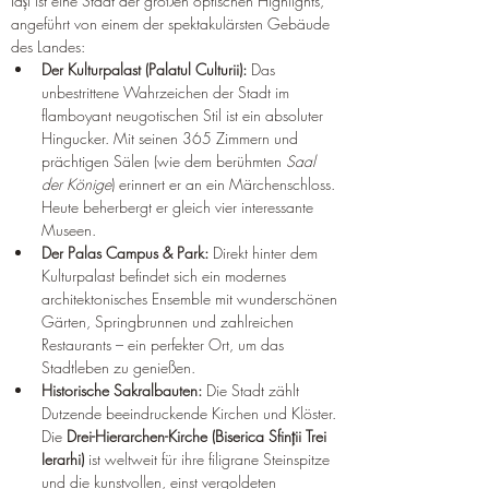
Iași ist eine Stadt der großen optischen Highlights, 
angeführt von einem der spektakulärsten Gebäude 
des Landes:
Der Kulturpalast (Palatul Culturii):
 Das 
unbestrittene Wahrzeichen der Stadt im 
flamboyant neugotischen Stil ist ein absoluter 
Hingucker. Mit seinen 365 Zimmern und 
prächtigen Sälen (wie dem berühmten 
Saal 
der Könige
) erinnert er an ein Märchenschloss. 
Heute beherbergt er gleich vier interessante 
Museen.
Der Palas Campus & Park:
 Direkt hinter dem 
Kulturpalast befindet sich ein modernes 
architektonisches Ensemble mit wunderschönen 
Gärten, Springbrunnen und zahlreichen 
Restaurants – ein perfekter Ort, um das 
Stadtleben zu genießen.
Historische Sakralbauten:
 Die Stadt zählt 
Dutzende beeindruckende Kirchen und Klöster. 
Die 
Drei-Hierarchen-Kirche (Biserica Sfinții Trei 
Ierarhi)
 ist weltweit für ihre filigrane Steinspitze 
und die kunstvollen, einst vergoldeten 