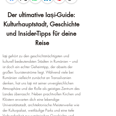
Der ultimative Iași-Guide: 
Kulturhauptstadt, Geschichte 
und Insider-Tipps für deine 
Reise
Iași gehört zu den geschichtsträchtigsten und 
kulturell bedeutendsten Städten in Rumänien – und 
ist doch ein echter Geheimtipp, der abseits der 
großen Touristenströme liegt. Während viele bei 
Rumänien vielleicht zunächst an Transsilvanien 
denken, hat uns Iași mit seiner unvergleichlichen 
Atmosphäre und der Rolle als geistiges Zentrum des 
Landes überrascht. Neben prachtvollen Kirchen und 
Klöstern erwarten dich eine lebendige 
Universitätsstadt, architektonische Meisterwerke wie 
der Kulturpalast, weitläufige Parks und eine tiefe 
Verbundenheit zur rumänischen Geschichte und 