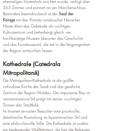
ehemaligen Fürstenhofs errichtet wurde, verfügt über 
365 Zimmer und erinnert an ein Märchenschloss.
Besonders beeindruckend ist der 
Saal der 
Könige
 mit den Porträts rumänischer Herrscher. 
Heute dient das Gebäude als wichtiges 
Kulturzentrum und beherbergt gleich vier 
hochkarätige Museen (darunter das Geschichts- 
und das Kunstmuseum), die tief in die Vergangenheit 
der Region eintauchen lassen.
Kathedrale (Catedrala 
Mitropolitană)
Die Metropolitan-Kathedrale ist die größte 
orthodoxe Kirche der Stadt und das geistliche 
Zentrum der Region Moldau. Der imposante Bau im 
neorenaissance-Stil prägt mit seinen wuchtigen 
Türmen das Stadtbild.
Im Inneren erwarten Besucher eine prunkvolle, 
detailreiche Ausmalung im byzantinischen Stil und 
eine ehrfurchtsvolle Stille. Die Kathedrale ist zudem 
ein bedeutender Wallfahrtsort, da hier die Reliquien 