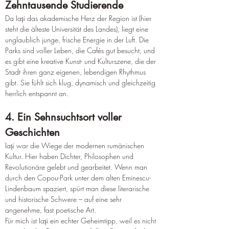
Zehntausende Studierende
Da Iași das akademische Herz der Region ist (hier 
steht die älteste Universität des Landes), liegt eine 
unglaublich junge, frische Energie in der Luft. Die 
Parks sind voller Leben, die Cafés gut besucht, und 
es gibt eine kreative Kunst- und Kulturszene, die der 
Stadt ihren ganz eigenen, lebendigen Rhythmus 
gibt. Sie fühlt sich klug, dynamisch und gleichzeitig 
herrlich entspannt an.
4. Ein Sehnsuchtsort voller 
Geschichten
Iași war die Wiege der modernen rumänischen 
Kultur. Hier haben Dichter, Philosophen und 
Revolutionäre gelebt und gearbeitet. Wenn man 
durch den Copou-Park unter dem alten Eminescu-
Lindenbaum spaziert, spürt man diese literarische 
und historische Schwere – auf eine sehr 
angenehme, fast poetische Art.
Für mich ist Iași ein echter Geheimtipp, weil es nicht 