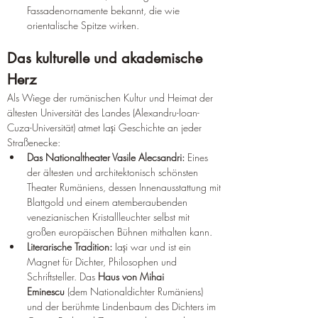
Fassadenornamente bekannt, die wie 
orientalische Spitze wirken.
Das kulturelle und akademische 
Herz
Als Wiege der rumänischen Kultur und Heimat der 
ältesten Universität des Landes (Alexandru-Ioan-
Cuza-Universität) atmet Iași Geschichte an jeder 
Straßenecke:
Das Nationaltheater Vasile Alecsandri:
 Eines 
der ältesten und architektonisch schönsten 
Theater Rumäniens, dessen Innenausstattung mit 
Blattgold und einem atemberaubenden 
venezianischen Kristallleuchter selbst mit 
großen europäischen Bühnen mithalten kann.
Literarische Tradition:
 Iași war und ist ein 
Magnet für Dichter, Philosophen und 
Schriftsteller. Das 
Haus von Mihai 
Eminescu
 (dem Nationaldichter Rumäniens) 
und der berühmte Lindenbaum des Dichters im 