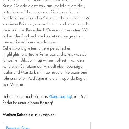
Kunst. Gerade dieser Mix aus intellektuellem Flair, 
historischem Erbe, moderner Gastronomie und 
herzlicher moldauischer Gastfreundschaft macht Iași 
zu einem Reiseziel, das weit mehr zu bieten hat, als 
viele auf ihrer Reise durch Osteuropa vermuten. Wir 
haben die Stadt selbst erkundet und zeigen dir in 
diesem Reiseführer die schönsten 
Sehenswürdigkeiten, unsere persönlichen 
Highlights, praktische Reisetipps und alles, was du 
für deinen Urlaub in Iași wissen solltest – von den 
kulturellen Schätzen der Altstadt über lebendige 
Cafés und Märkte bis hin zur idealen Reisezeit und 
lohnenswerten Ausflügen in die umliegende Region 
der Moldau.
Schaut euch auch mal das 
Video aus
 Iași
 an. Das 
findet ihr unter diesem Beitrag!
Weitere Reiseziele in Rumänien:
Reiseziel Sibiu