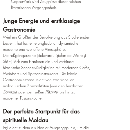
Copou-Park sind Zeugnisse dieser reichen 
literarischen Vergangenheit.
Junge Energie und erstklassige 
Gastronomie
Weil ein Großteil der Bevölkerung aus Studierenden 
besteht, hat Iași eine unglaublich dynamische, 
moderne und weltoffene Atmosphäre.
Die Fußgängerzone (Bulevardul Ștefan cel Mare și 
Sfânt) lädt zum Flanieren ein und verbindet 
historische Sehenswürdigkeiten mit modernen Cafés, 
Weinbars und Spitzenrestaurants. Die lokale 
Gastronomieszene reicht von traditionellen 
moldauischen Spezialitäten (wie den herzhaften 
Sarmale
 oder den süßen 
Plăcinte
) bis hin zu 
moderner Fusionsküche.
Der perfekte Startpunkt für das 
spirituelle Moldau
Iași dient zudem als idealer Ausgangspunkt, um die 