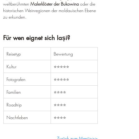
weltberühmten 
Malerklöster der Bukowina
 oder die 
historischen Weinregionen der moldauischen Ebene 
zu erkunden.
Für wen eignet sich Iași?
Reisetyp
Bewertung
Kultur
⭐⭐⭐⭐⭐
Fotografen
⭐⭐⭐⭐⭐
Familien
⭐⭐⭐⭐
Roadtrip
⭐⭐⭐⭐
Nachtleben
⭐⭐⭐⭐
Zurück zum Menü>>>