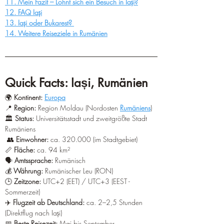
11. Mein Fazit – Lohnt sich ein Besuch in Iași?
12. FAQ Iași
13. Iași oder Bukarest? 
14. Weitere Reiseziele in Rumänien
Quick Facts: Iași, Rumänien
🌍 
Kontinent:
Europa
📍 
Region:
 Region Moldau (Nordosten 
Rumäniens
) 
🏛️ 
Status:
 Universitätsstadt und zweitgrößte Stadt 
Rumäniens
 👥 
Einwohner:
 ca. 320.000 (im Stadtgebiet) 
📏 
Fläche:
 ca. 94 km² 
🗣️ 
Amtssprache:
 Rumänisch 
💰 
Währung:
 Rumänischer Leu (RON) 
🕒 
Zeitzone:
 UTC+2 (EET) / UTC+3 (EEST - 
Sommerzeit) 
✈️ 
Flugzeit ab Deutschland:
 ca. 2–2,5 Stunden 
(Direktflug nach Iași) 
📅 
Beste Reisezeit:
 Mai bis September 