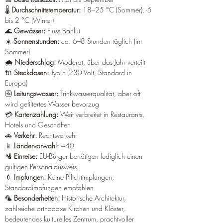
¡
🌡️ 
Durchschnittstemperatur:
 18–25 °C (Sommer), -5 
bis 2 °C (Winter) 
🌊 
Gewässer:
 Fluss Bahlui 
☀️ 
Sonnenstunden:
 ca. 6–8 Stunden täglich (im 
Sommer) 
🌧️ 
Niederschlag:
 Moderat, über das Jahr verteilt 
🔌 
Steckdosen:
 Typ F (230 Volt, Standard in 
Europa) 
🚰 
Leitungswasser:
 Trinkwasserqualität, aber oft 
wird gefiltertes Wasser bevorzug
💳 
Kartenzahlung:
 Weit verbreitet in Restaurants, 
Hotels und Geschäften 
🚗 
Verkehr:
 Rechtsverkehr 
📱 
Ländervorwahl:
 +40 
🛂 
Einreise:
 EU-Bürger benötigen lediglich einen 
gültigen Personalausweis 
💉 
Impfungen:
 Keine Pflichtimpfungen; 
Standardimpfungen empfohlen 
🦜 
Besonderheiten:
 Historische Architektur, 
zahlreiche orthodoxe Kirchen und Klöster, 
bedeutendes kulturelles Zentrum, prachtvoller 